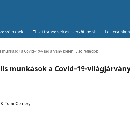
zerzőinknek
Etikai irányelvek és szerzői jogok
Lektorainkna
is munkások a Covid–19-világjárvány idején: Első reflexiók
iális munkások a Covid–19-világjárván
E, & Tomi Gomory