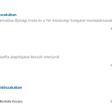
dőszakában
ternatíva Ifjúsági Iroda és a Tér Közösségi Szolgálat munkatársaiva
ffia alapítójával készült interjúról
y időszakában
, Borbála Kovács