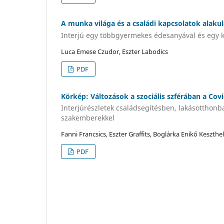
A munka világa és a családi kapcsolatok alakul
Interjú egy többgyermekes édesanyával és egy k
Luca Emese Czudor, Eszter Labodics
PDF
Körkép: Változások a szociális szférában a Cov
Interjúrészletek családsegítésben, lakásotthonb
szakemberekkel
Fanni Francsics, Eszter Graffits, Boglárka Enikő Keszthel
PDF