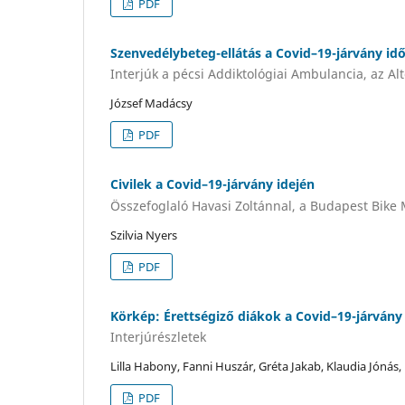
PDF
Szenvedélybeteg-ellátás a Covid–19-járvány i
Interjúk a pécsi Addiktológiai Ambulancia, az Al
József Madácsy
PDF
Civilek a Covid–19-járvány idején
Összefoglaló Havasi Zoltánnal, a Budapest Bike Ma
Szilvia Nyers
PDF
Körkép: Érettségiző diákok a Covid–19-járván
Interjúrészletek
Lilla Habony, Fanni Huszár, Gréta Jakab, Klaudia Jónás
PDF