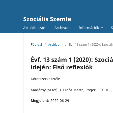
Szociális Szemle
Aktuális szám
Archívum
Információk
S
Főoldal
/
Archívum
/
Évf. 13 szám 1 (2020): Szociál
Évf. 13 szám 1 (2020): Szoc
idején: Első reflexiók
Kötetszerkesztők:
Madácsy József, B. Erdős Márta, Roger Ellis OB
Megjelent:
2020-06-29