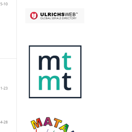
5-10
11-23
24-28