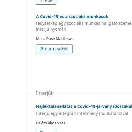
PDF
A Covid–19 és a szociális munkások
Helyzetkép egy szociális munkás hallgató személye
interjú nyomán
Mesa Rose Matthews
PDF (English)
Interjúk
Hajléktalanellátás a Covid–19-járvány időszak
Interjú egy integrált intézmény munkatársával
Balázs Ákos Vass