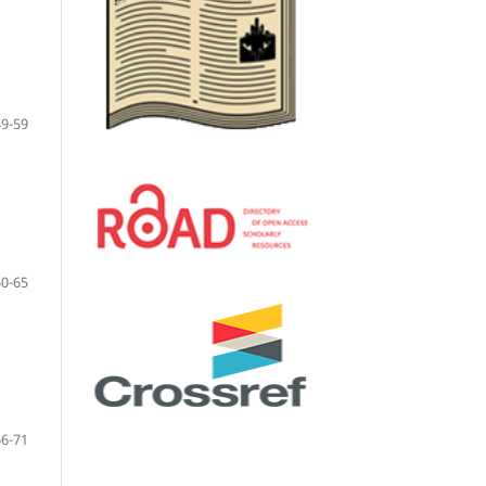
l
49-59
60-65
66-71