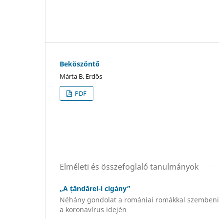
Beköszöntő
Márta B. Erdős
PDF
Elméleti és összefoglaló tanulmányok
„A țăndărei-i cigány”
Néhány gondolat a romániai romákkal szembeni e
a koronavírus idején