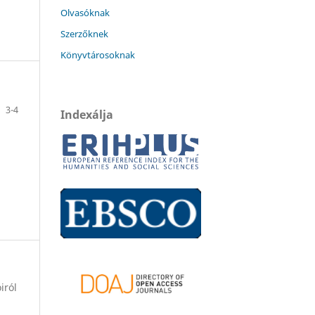
Olvasóknak
Szerzőknek
Könyvtárosoknak
3-4
Indexálja
iról