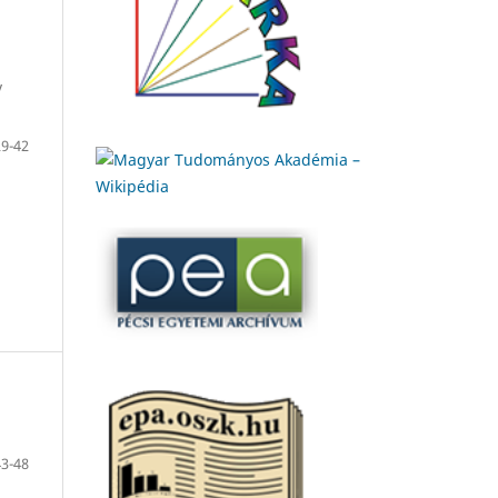
v
29-42
43-48