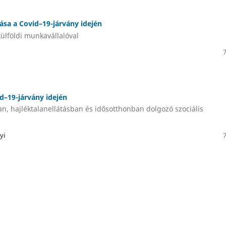
ása a Covid–19-járvány idején
ülföldi munkavállalóval
id–19-járvány idején
an, hajléktalanellátásban és idősotthonban dolgozó szociális
yi