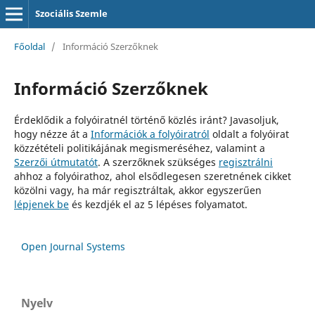
Szociális Szemle
Főoldal
/
Információ Szerzőknek
Információ Szerzőknek
Érdeklődik a folyóiratnél történő közlés iránt? Javasoljuk,
hogy nézze át a
Információk a folyóiratról
oldalt a folyóirat
közzétételi politikájának megismeréséhez, valamint a
Szerzői útmutatót
. A szerzőknek szükséges
regisztrálni
ahhoz a folyóirathoz, ahol elsődlegesen szeretnének cikket
közölni vagy, ha már regisztráltak, akkor egyszerűen
lépjenek be
és kezdjék el az 5 lépéses folyamatot.
Open Journal Systems
Nyelv