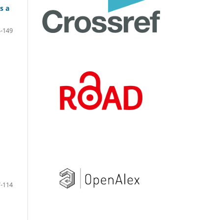
s a
-149
-114