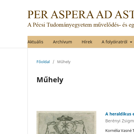
Aktuális
Archívum
Hírek
A folyóiratról
Főoldal
/
Műhely
Műhely
A heraldikus 
Berényi Zsigm
Kornélia Vasné 