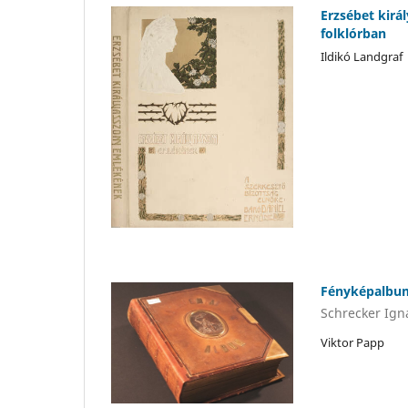
Erzsébet kirá
folklórban
Ildikó Landgraf
Fényképalbum
Schrecker Ign
Viktor Papp