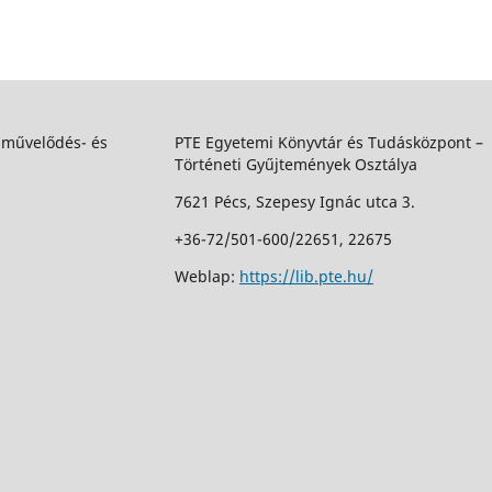
 művelődés- és
PTE Egyetemi Könyvtár és Tudásközpont –
Történeti Gyűjtemények Osztálya
7621 Pécs, Szepesy Ignác utca 3.
+36-72/501-600/22651, 22675
Weblap:
https://lib.pte.hu/