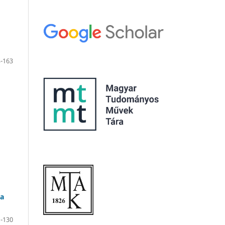
-163
 a
-130