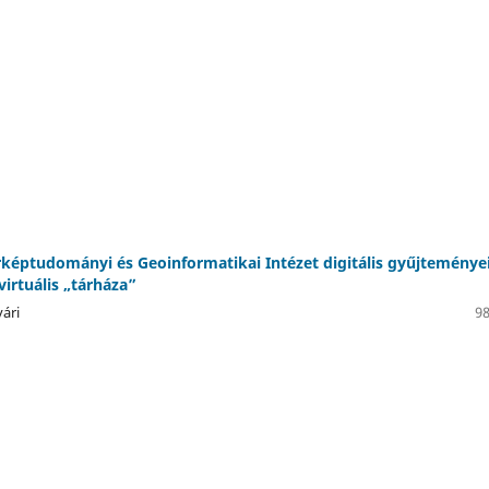
rképtudományi és Geoinformatikai Intézet digitális gyűjteményei
virtuális „tárháza”
ári
98