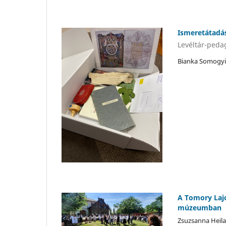
Ismeretátadá
Levéltár-peda
Bianka Somogyi
A Tomory Laj
múzeumban
Zsuzsanna Heila