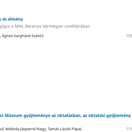
s és élmény
gógia a MNL Baranya Vármegyei Levéltárában
, Ágnes Vargháné Szántó
153
os Múzeum gyűjteménye az oktatásban, az oktatási gyűjtemény
uf, Melinda Jásperné Nagy, Tamás László Pápai
111