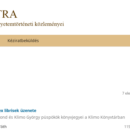
Kéziratbeküldés
7 el
ex librisek üzenete
ond és Klimo György püspökök könyvjegyei a Klimo Könyvtárban
Tóth
115