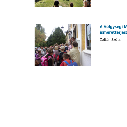
A Völgységi 
ismeretterjes
Zoltán Szőts