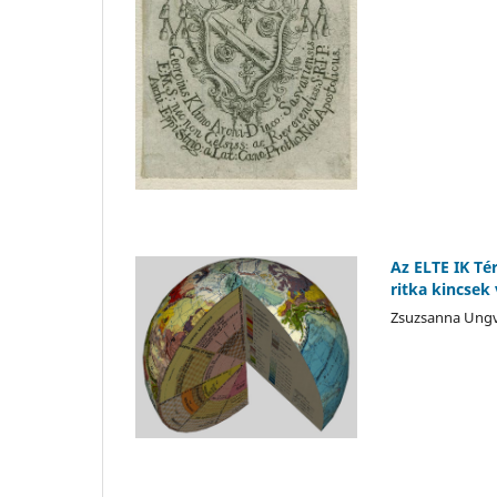
Az ELTE IK Té
ritka kincsek 
Zsuzsanna Ungv