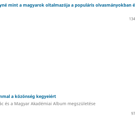
lyné mint a magyarok oltalmazója a populáris olvasmányokban é
134
mal a közönség kegyeiért
ác és a Magyar Akadémiai Album megszületése
97