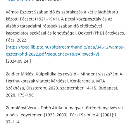
Vámos Eszter: Szabadidő és szórakozás a két világháború
közötti Pécsett (1921–1941). A pécsi középosztály és az
alsóbb társadalmi rétegek szabadidő eltöltésével
kapcsolatos szokásai és lehetőségei. Doktori (PhD) értekezés.
Pécs, 2022.
(
https://pea.lib.pte.hu/bitstream/handle/pea/34512/vamos-
eszter-phd-2022.pdf?sequence=1&isAllowed=y)
[2024.09.24.]
Zeidler Miklós: Külpolitika és revízió – Mindent vissza? In: A
Horthy-korszak vitatott kérdései. Konferencia. MTA
Székháza, Díszterem. 2020. szeptember 14–15. Budapest,
2020. 175–196.
Zemplényi Vera – Dobó Attila: A magyar történeti nyelvészet
a pécsi egyetemen (1923–2000). Pécsi Szemle 4. (2001):1.
97–114.