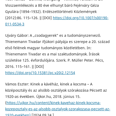
Visszaemlékezés a 80 éve elhunyt báró Fejérváry Géza
Gyulára (1894–1932). Erdészettörténeti Közlemények
(2012):86. 115–126. ǁ [DOI]
https://doi.org/10.1007/s00190-
011-0534-3
Ujváry Gábor: A „csodagyerek” es a tudományszervező.
Thienemann Tivadar ifjúkori pályája es szerepe a 20. század
első felének magyar tudományos közéletében. In:
Thienemann Tivadar es a mai szaktudományok. Írások
születése 125. évfordulójára. Szerk. P. Müller Peter. Pécs,
2016. 115–161. ǁ [DOI]
https://doi.org/10.15381/pc.v20i2.12154
Vámos Eszter: Kinek a kávéház, kinek a kocsma – A
középosztály és az alsóbb osztályok szórakozása Pécsett az
1920-as években. Újkor.hu, 2018. június 15.
(
https://ujkor.hu/content/kinek-kavehaz-kinek-kocsma-
kozeposztaly-es-az-alsobb-osztalyok-szorakozasa-pecsett-az-
1920-evekben)
[2024.09.24.]