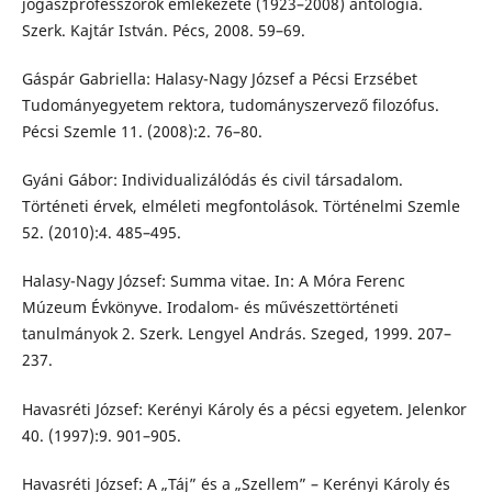
jogászprofesszorok emlékezete (1923–2008) antológia.
Szerk. Kajtár István. Pécs, 2008. 59–69.
Gáspár Gabriella: Halasy-Nagy József a Pécsi Erzsébet
Tudományegyetem rektora, tudományszervező filozófus.
Pécsi Szemle 11. (2008):2. 76–80.
Gyáni Gábor: Individualizálódás és civil társadalom.
Történeti érvek, elméleti megfontolások. Történelmi Szemle
52. (2010):4. 485–495.
Halasy-Nagy József: Summa vitae. In: A Móra Ferenc
Múzeum Évkönyve. Irodalom- és művészettörténeti
tanulmányok 2. Szerk. Lengyel András. Szeged, 1999. 207–
237.
Havasréti József: Kerényi Károly és a pécsi egyetem. Jelenkor
40. (1997):9. 901–905.
Havasréti József: A „Táj” és a „Szellem” – Kerényi Károly és