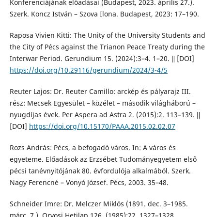
Konferenciájának előadásai (Budapest, 2023. április 27.).
Szerk. Koncz István – Szova Ilona. Budapest, 2023: 17–190.
Raposa Vivien Kitti: The Unity of the University Students and
the City of Pécs against the Trianon Peace Treaty during the
Interwar Period. Gerundium 15. (2024):3–4. 1–20. ǁ [DOI]
https://doi.org/10.29116/gerundium/2024/3-4/5
Reuter Lajos: Dr. Reuter Camillo: arckép és pályarajz III.
rész: Mecsek Egyesület – közélet – második világháború –
nyugdíjas évek. Per Aspera ad Astra 2. (2015):2. 113–139. ǁ
[DOI]
https://doi.org/10.15170/PAAA.2015.02.02.07
Rozs András: Pécs, a befogadó város. In: A város és
egyeteme. Előadások az Erzsébet Tudományegyetem első
pécsi tanévnyitójának 80. évfordulója alkalmából. Szerk.
Nagy Ferencné – Vonyó József. Pécs, 2003. 35–48.
Schneider Imre: Dr. Melczer Miklós (1891. dec. 3–1985.
márc. 7.). Orvosi Hetilap 126. (1985):22. 1327–1328.