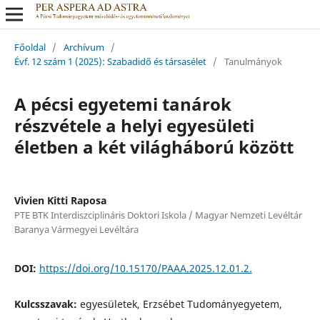
Főoldal
/
Archívum
/
Évf. 12 szám 1 (2025): Szabadidő és társasélet
/
Tanulmányok
A pécsi egyetemi tanárok
részvétele a helyi egyesületi
életben a két világháború között
Vivien Kitti Raposa
PTE BTK Interdiszciplináris Doktori Iskola / Magyar Nemzeti Levéltár
Baranya Vármegyei Levéltára
DOI:
https://doi.org/10.15170/PAAA.2025.12.01.2.
Kulcsszavak:
egyesületek, Erzsébet Tudományegyetem,