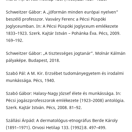
Schweitzer Gábor: A „jóformán minden európai nyelven”
beszélő professzor. Vasváry Ferenc a Pécsi Püspöki
Joglyceumban. In: A Pécsi Püspöki Joglyceum emlékezete
1833–1923. Szerk. Kajtár István – Pohánka Éva. Pécs, 2009.
169–192.
Schweitzer Gábor: „A tisztességes jogtanár”. Molnár Kálmán
pályaképe. Budapest, 2018.
Szabó Pál: A M. Kir. Erzsébet tudományegyetem és irodalmi
munkássága. Pécs, 1940.
Szabó Gábor: Halasy-Nagy József élete és munkássága. In:
Pécsi jogászprofesszorok emlékezete (1923–2008) antológia.
Szerk. Kajtár István. Pécs, 2008. 81–92.
Szállási Árpád: A dermatológus-etnográfus Berde Károly
(1891–1971). Orvosi Hetilap 133. (1992):8. 497–499.