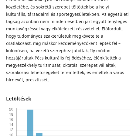
közéletébe, és sokrétű szerepet töltöttek be a helyi
kulturális, társadalmi és sportegyesületekben. Az egyesületi
tagság azonban nem minden esetben járt együtt tényleges
munkavégzéssel vagy elkötelezett részvétellel. Előfordult,
hogy tudományos szakterületük megkövetelte a
csatlakozást, míg máskor kezdeményezőként léptek fel –
különösen, ha vezető szerephez jutottak. Ily módon
hozzájárultak Pécs kulturális fejlődéséhez, élénkítették a
megyeszékhely turizmusát, oktatási szerepet vállaltak,
szórakozási lehetőségeket teremtettek, és emelték a város
hírnevét, presztízsét.
Letöltések