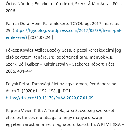
Óriás Nándor: Emlékeim töredékei. Szerk. Ádám Antal. Pécs,
2006.
Pálmai Dóra: Heim Pál emlékére. TGYOblog, 2017. március
29. (
https://tgyoblog.wordpress.com/2017/03/29/heim-pal-
emlekere/)
[2024.09.24.]
Pókecz Kovács Attila: Bozóky Géza, a pécsi kereskedelmi jog
első egyetemi tanára. In: Jogtörténeti tanulmányok VIII.
Szerk. Béli Gábor – Kajtár István – Szekeres Róbert. Pécs,
2005. 431–441.
Polyák Petra: Társasági élet az egyetemen. Per Aspera ad
Astra 7. (2020):1. 152–158. ǁ [DOI]
https://doi.org/10.15170/PAAA.2020.07.01.09
Raposa Vivien Kitti: A Turul Bajtársi Szövetség szervezeti
élete és táncos mulatságai a négy magyarországi
egyetemvárosban a két világháború között. In: A PEME XXV. –