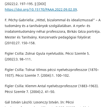
(2022):2. 197–195. ǁ [DOI]
https://doi.org/10.15170/PAAA.2022.09.02.09
.
F. Péchy Gabriella: „Hittel, bizalommal és idealizmussal” – A
tudomány és a tanítványok szolgálatában. A nyelv- és
irodalomtudomány néhai professzora, Birkás Géza portréja.
Mester és Tanítvány. Konzervatív pedagógiai folyóirat
(2010):27. 150–158.
Figler Csilla: Zolnai Gyula nyelvtudós. Pécsi Szemle 5.
(2002):3. 98–111.
Figler Csilla: Tolnai Vilmos pécsi nyelvészprofesszor (1870–
1937). Pécsi Szemle 7. (2004):1. 100–102.
Figler Csilla: Klemm Antal nyelvészprofesszor (1883–1963).
Pécsi Szemle 7. (2004):2. 41–50.
Gál István László: Losonczy István. In: Pécsi