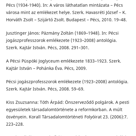
Pécs (1934-1940). In: A város láthatatlan mintázata – Pécs
városa mint az emlékezet helye. Szerk. Havasréti József – K.
Horváth Zsolt – Szijártó Zsolt. Budapest – Pécs, 2010. 19–48.
Jusztinger János: Pázmány Zoltán (1869–1948). In: Pécsi
jogászprofesszorok emlékezete (1923–2008) antológia.
Szerk. Kajtár István. Pécs, 2008. 291–301.
A Pécsi Püspöki Joglyceum emlékezete 1833–1923. Szerk.
Kajtár István – Pohánka Éva. Pécs, 2009.
Pécsi jogászprofesszorok emlékezete (1923–2008) antológia.
Szerk. Kajtár István. Pécs, 2008. 59–69.
Kiss Zsuzsanna: Tóth Árpád: Önszerveződő polgárok. A pesti
egyesületek társadalomtörténete a reformkorban. A múlt
ösvényein. Korall Társadalomtörténeti Folyóirat 23. (2006):7.
223–228.