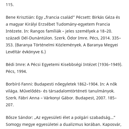
115.
Bene Krisztián: Egy „francia család” Pécsett: Birkás Géza és
a magyar Királyi Erzsébet Tudomány-egyetem Francia
Intézete. In: Rangos famíliák – jeles személyek a 18–20.
századi Dél-Dunántúlon. Szerk. Ódor Imre. Pécs, 2014. 335–
353. (Baranya Történelmi Közlemények. A Baranya Megyei
Levéltár évkönyve 6.)
Bédi Imre: A Pécsi Egyetemi Kisebbségi Intézet (1936–1949).
Pécs, 1994.
Borbíró Fanni: Budapesti nőegyletek 1862–1904. In: A nők
világa. Művelődés- és társadalomtörténeti tanulmányok.
Szerk. Fábri Anna – Várkonyi Gábor. Budapest, 2007. 185–
207.
Bősze Sándor: „Az egyesületi élet a polgári szabadság…”
Somogy megye egyesületei a dualizmus korában. Kaposvár,