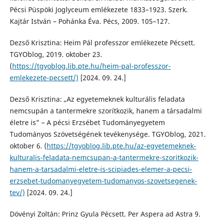
Pécsi Püspöki Joglyceum emlékezete 1833–1923. Szerk.
Kajtár István – Pohánka Éva. Pécs, 2009. 105–127.
Dezső Krisztina: Heim Pál professzor emlékezete Pécsett.
TGYOblog, 2019. oktober 23.
(
https://tgyoblog.lib.pte.hu/heim-pal-professzor-
emlekezete-pecsett/)
[2024. 09. 24.]
Dezső Krisztina: „Az egyetemeknek kulturális feladata
nemcsupán a tantermekre szorítkozik, hanem a társadalmi
életre is” – A pécsi Erzsébet Tudományegyetem
Tudományos Szövetségének tevékenysége. TGYOblog, 2021.
oktober 6. (
https://tgyoblog.lib.pte.hu/az-egyetemeknek-
kulturalis-feladata-nemcsupan-a-tantermekre-szoritkozik-
hanem-a-tarsadalmi-eletre-is-scipiades-elemer-a-pecsi-
erzsebet-tudomanyegyetem-tudomanyos-szovetsegenek-
tev/)
[2024. 09. 24.]
Dövényi Zoltán: Prinz Gyula Pécsett. Per Aspera ad Astra 9.