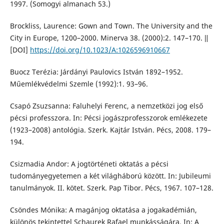
1997. (Somogyi almanach 53.)
Brockliss, Laurence: Gown and Town. The University and the
City in Europe, 1200–2000. Minerva 38. (2000):2. 147–170. ǁ
[DOI]
https://doi.org/10.1023/A:1026596910667
Buocz Terézia: Járdányi Paulovics István 1892–1952.
Műemlékvédelmi Szemle (1992):1. 93–96.
Csapó Zsuzsanna: Faluhelyi Ferenc, a nemzetközi jog első
pécsi professzora. In: Pécsi jogászprofesszorok emlékezete
(1923–2008) antológia. Szerk. Kajtár István. Pécs, 2008. 179–
194.
Csizmadia Andor: A jogtörténeti oktatás a pécsi
tudományegyetemen a két világháború között. In: Jubileumi
tanulmányok. II. kötet. Szerk. Pap Tibor. Pécs, 1967. 107–128.
Csöndes Mónika: A magánjog oktatása a jogakadémián,
különös tekintettel Schaurek Rafael munkásságára. In: A