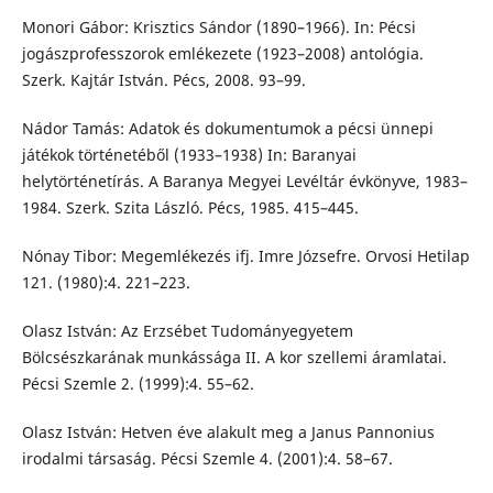
Monori Gábor: Krisztics Sándor (1890–1966). In: Pécsi
jogászprofesszorok emlékezete (1923–2008) antológia.
Szerk. Kajtár István. Pécs, 2008. 93–99.
Nádor Tamás: Adatok és dokumentumok a pécsi ünnepi
játékok történetéből (1933–1938) In: Baranyai
helytörténetírás. A Baranya Megyei Levéltár évkönyve, 1983–
1984. Szerk. Szita László. Pécs, 1985. 415–445.
Nónay Tibor: Megemlékezés ifj. Imre Józsefre. Orvosi Hetilap
121. (1980):4. 221–223.
Olasz István: Az Erzsébet Tudományegyetem
Bölcsészkarának munkássága II. A kor szellemi áramlatai.
Pécsi Szemle 2. (1999):4. 55–62.
Olasz István: Hetven éve alakult meg a Janus Pannonius
irodalmi társaság. Pécsi Szemle 4. (2001):4. 58–67.