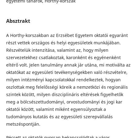
egyetemi tanárok, Horthy-korszak
Absztrakt
A Horthy-korszakban az Erzsébet Egyetem oktatói egyaránt
részt vettek országos és helyi egyesületek munkájában.
Részvételük intenzitása, valamint az, hogy milyen
szervezetekhez csatlakoztak, karonként és egyénenként
eltérő volt. Jelen tanulmány annak jár utána, mi motiválta az
oktatókat az egyesületi tevékenységekben való részvételre,
milyen intézményi kapcsolatokkal rendelkeztek, hogyan
oszlottak meg felelősségi köreik a nemzetközi és regionális
szintek között, milyen diszciplináris eltérések figyelhetők
meg a bölcsészettudományi, orvostudományi és jogi kar
oktatói között, valamint miként egyensúlyoztak a
tudományos kutatás és az egyesületi szerepvállalás
metszéspontján.
Pécsett az oktatók gyorsan bekapcsolódtak a város