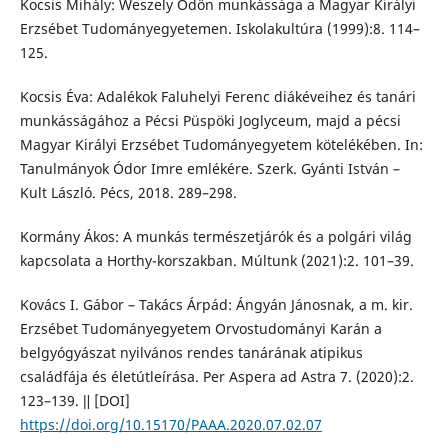
Kocsis Mihály: Weszely Ödön munkássága a Magyar Királyi
Erzsébet Tudományegyetemen. Iskolakultúra (1999):8. 114–
125.
Kocsis Éva: Adalékok Faluhelyi Ferenc diákéveihez és tanári
munkásságához a Pécsi Püspöki Joglyceum, majd a pécsi
Magyar Királyi Erzsébet Tudományegyetem kötelékében. In:
Tanulmányok Ódor Imre emlékére. Szerk. Gyánti István –
Kult László. Pécs, 2018. 289–298.
Kormány Ákos: A munkás természetjárók és a polgári világ
kapcsolata a Horthy-korszakban. Múltunk (2021):2. 101–39.
Kovács I. Gábor – Takács Árpád: Ángyán Jánosnak, a m. kir.
Erzsébet Tudományegyetem Orvostudományi Karán a
belgyógyászat nyilvános rendes tanárának atipikus
családfája és életútleírása. Per Aspera ad Astra 7. (2020):2.
123–139. ǁ [DOI]
https://doi.org/10.15170/PAAA.2020.07.02.07