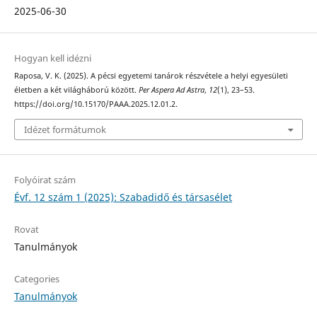
2025-06-30
Hogyan kell idézni
Raposa, V. K. (2025). A pécsi egyetemi tanárok részvétele a helyi egyesületi
életben a két világháború között.
Per Aspera Ad Astra
,
12
(1), 23–53.
https://doi.org/10.15170/PAAA.2025.12.01.2.
Idézet formátumok
Folyóirat szám
Évf. 12 szám 1 (2025): Szabadidő és társasélet
Rovat
Tanulmányok
Categories
Tanulmányok