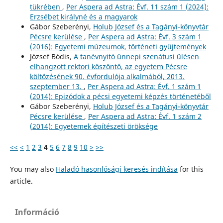
tükrében
,
Per Aspera ad Astra: Évf. 11 szám 1 (2024):
Erzsébet királyné és a magyarok
Gábor Szeberényi,
Holub József és a Tagányi-könyvtár
Pécsre kerülése
,
Per Aspera ad Astra: Évf. 3 szám 1
(2016): Egyetemi múzeumok, történeti gyűjtemények
József Bódis,
A tanévnyitó ünnepi szenátusi ülésen
elhangzott rektori köszöntő, az egyetem Pécsre
költözésének 90. évfordulója alkalmából, 2013.
szeptember 13.
,
Per Aspera ad Astra: Évf. 1 szám 1
(2014): Epizódok a pécsi egyetemi képzés történetéből
Gábor Szeberényi,
Holub József és a Tagányi-könyvtár
Pécsre kerülése
,
Per Aspera ad Astra: Évf. 1 szám 2
(2014): Egyetemek építészeti öröksége
<<
<
1
2
3
4
5
6
7
8
9
10
>
>>
You may also
Haladó hasonlósági keresés indítása
for this
article.
Információ