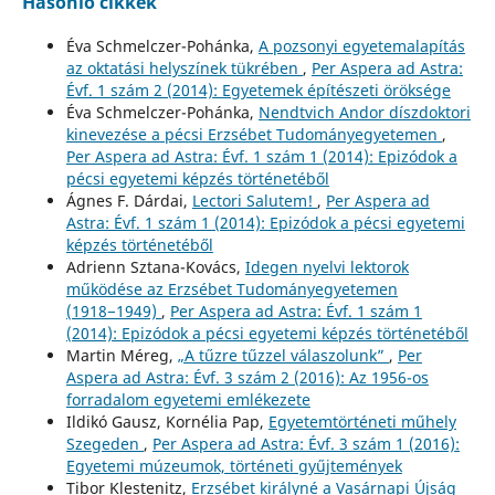
Hasonló cikkek
Éva Schmelczer-Pohánka,
A pozsonyi egyetemalapítás
az oktatási helyszínek tükrében
,
Per Aspera ad Astra:
Évf. 1 szám 2 (2014): Egyetemek építészeti öröksége
Éva Schmelczer-Pohánka,
Nendtvich Andor díszdoktori
kinevezése a pécsi Erzsébet Tudományegyetemen
,
Per Aspera ad Astra: Évf. 1 szám 1 (2014): Epizódok a
pécsi egyetemi képzés történetéből
Ágnes F. Dárdai,
Lectori Salutem!
,
Per Aspera ad
Astra: Évf. 1 szám 1 (2014): Epizódok a pécsi egyetemi
képzés történetéből
Adrienn Sztana-Kovács,
Idegen nyelvi lektorok
működése az Erzsébet Tudományegyetemen
(1918−1949)
,
Per Aspera ad Astra: Évf. 1 szám 1
(2014): Epizódok a pécsi egyetemi képzés történetéből
Martin Méreg,
„A tűzre tűzzel válaszolunk”
,
Per
Aspera ad Astra: Évf. 3 szám 2 (2016): Az 1956-os
forradalom egyetemi emlékezete
Ildikó Gausz, Kornélia Pap,
Egyetemtörténeti műhely
Szegeden
,
Per Aspera ad Astra: Évf. 3 szám 1 (2016):
Egyetemi múzeumok, történeti gyűjtemények
Tibor Klestenitz,
Erzsébet királyné a Vasárnapi Újság