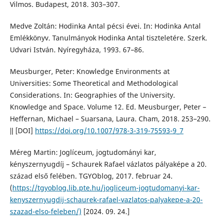
Vilmos. Budapest, 2018. 303–307.
Medve Zoltán: Hodinka Antal pécsi évei. In: Hodinka Antal
Emlékkönyv. Tanulmányok Hodinka Antal tiszteletére. Szerk.
Udvari István. Nyíregyháza, 1993. 67–86.
Meusburger, Peter: Knowledge Environments at
Universities: Some Theoretical and Methodological
Considerations. In: Geographies of the University.
Knowledge and Space. Volume 12. Ed. Meusburger, Peter –
Heffernan, Michael – Suarsana, Laura. Cham, 2018. 253–290.
ǁ [DOI]
https://doi.org/10.1007/978-3-319-75593-9_7
Méreg Martin: Joglíceum, jogtudományi kar,
kényszernyugdíj – Schaurek Rafael vázlatos pályaképe a 20.
század első felében. TGYOblog, 2017. februar 24.
(
https://tgyoblog.lib.pte.hu/jogliceum-jogtudomanyi-kar-
kenyszernyugdij-schaurek-rafael-vazlatos-palyakepe-a-20-
szazad-elso-feleben/)
[2024. 09. 24.]