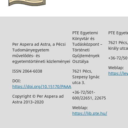
PTE Egyetemi
PTE Egyet
Könyvtár és
7621 Pécs
Per Aspera ad Astra, a Pécsi
Tudásközpont –
király utca
Tudományegyetem
Történeti
művelődés- és
Gyűjtemények
+36-72/50
egyetemtörténeti közleményei
Osztálya
Weblap:
ISSN 2064-6038
7621 Pécs,
https://le
Szepesy Ignác
DOI:
utca 3.
https://doi.org/10.15170/PAAA
+36-72/501-
Copyright © Per Aspera ad
600/22651, 22675
Astra 2013–2020
Weblap:
https://lib.pte.hu/