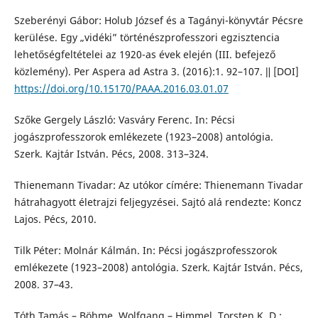
Szeberényi Gábor: Holub József és a Tagányi-könyvtár Pécsre
kerülése. Egy „vidéki” történészprofesszori egzisztencia
lehetőségfeltételei az 1920-as évek elején (III. befejező
közlemény). Per Aspera ad Astra 3. (2016):1. 92–107. ǁ [DOI]
https://doi.org/10.15170/PAAA.2016.03.01.07
Szőke Gergely László: Vasváry Ferenc. In: Pécsi
jogászprofesszorok emlékezete (1923–2008) antológia.
Szerk. Kajtár István. Pécs, 2008. 313–324.
Thienemann Tivadar: Az utókor címére: Thienemann Tivadar
hátrahagyott életrajzi feljegyzései. Sajtó alá rendezte: Koncz
Lajos. Pécs, 2010.
Tilk Péter: Molnár Kálmán. In: Pécsi jogászprofesszorok
emlékezete (1923–2008) antológia. Szerk. Kajtár István. Pécs,
2008. 37–43.
Tóth Tamás – Böhme, Wolfgang – Himmel, Torsten K. D.: