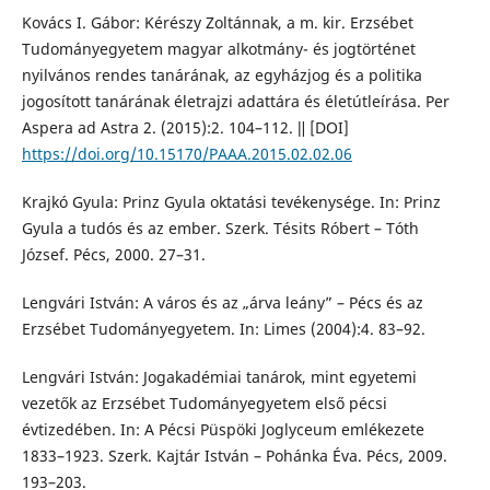
Kovács I. Gábor: Kérészy Zoltánnak, a m. kir. Erzsébet
Tudományegyetem magyar alkotmány- és jogtörténet
nyilvános rendes tanárának, az egyházjog és a politika
jogosított tanárának életrajzi adattára és életútleírása. Per
Aspera ad Astra 2. (2015):2. 104–112. ǁ [DOI]
https://doi.org/10.15170/PAAA.2015.02.02.06
Krajkó Gyula: Prinz Gyula oktatási tevékenysége. In: Prinz
Gyula a tudós és az ember. Szerk. Tésits Róbert – Tóth
József. Pécs, 2000. 27–31.
Lengvári István: A város és az „árva leány” – Pécs és az
Erzsébet Tudományegyetem. In: Limes (2004):4. 83–92.
Lengvári István: Jogakadémiai tanárok, mint egyetemi
vezetők az Erzsébet Tudományegyetem első pécsi
évtizedében. In: A Pécsi Püspöki Joglyceum emlékezete
1833–1923. Szerk. Kajtár István – Pohánka Éva. Pécs, 2009.
193–203.