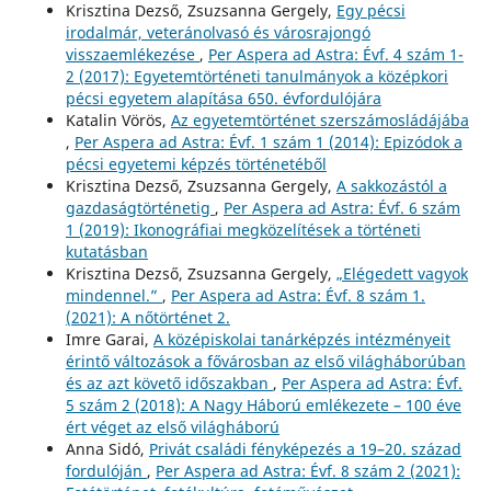
Krisztina Dezső, Zsuzsanna Gergely,
Egy pécsi
irodalmár, veteránolvasó és városrajongó
visszaemlékezése
,
Per Aspera ad Astra: Évf. 4 szám 1-
2 (2017): Egyetemtörténeti tanulmányok a középkori
pécsi egyetem alapítása 650. évfordulójára
Katalin Vörös,
Az egyetemtörténet szerszámosládájába
,
Per Aspera ad Astra: Évf. 1 szám 1 (2014): Epizódok a
pécsi egyetemi képzés történetéből
Krisztina Dezső, Zsuzsanna Gergely,
A sakkozástól a
gazdaságtörténetig
,
Per Aspera ad Astra: Évf. 6 szám
1 (2019): Ikonográfiai megközelítések a történeti
kutatásban
Krisztina Dezső, Zsuzsanna Gergely,
„Elégedett vagyok
mindennel.”
,
Per Aspera ad Astra: Évf. 8 szám 1.
(2021): A nőtörténet 2.
Imre Garai,
A középiskolai tanárképzés intézményeit
érintő változások a fővárosban az első világháborúban
és az azt követő időszakban
,
Per Aspera ad Astra: Évf.
5 szám 2 (2018): A Nagy Háború emlékezete – 100 éve
ért véget az első világháború
Anna Sidó,
Privát családi fényképezés a 19–20. század
fordulóján
,
Per Aspera ad Astra: Évf. 8 szám 2 (2021):