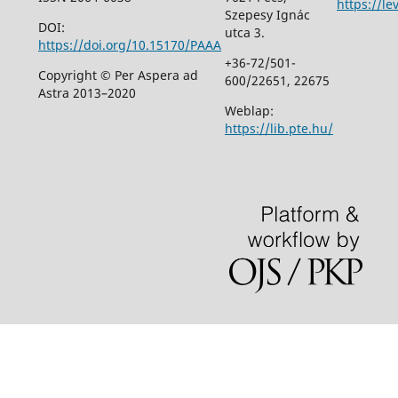
https://le
Szepesy Ignác
DOI:
utca 3.
https://doi.org/10.15170/PAAA
+36-72/501-
Copyright © Per Aspera ad
600/22651, 22675
Astra 2013–2020
Weblap:
https://lib.pte.hu/