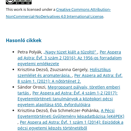
This work is licensed under a
Creative Commons Attribution-
NonCommercial-NoDerivatives 4.0 International License
.
Hasonló cikkek
Petra Polyák,
„Nagy tüzet kiált a tűzoltó”
,
Per Aspera
ad Astra: Évf. 3 szám 2 (2016): Az 1956-os forradalom
egyetemi emlékezete
Krisztina Dezső, Zsuzsanna Gergely,
Holisztikus
szemlélet és aromaterápia.
,
Per Aspera ad Astra: Évf.
8 szám 1. (2021): A nőtörténet 2.
Sándor Oroszi,
Megroppant pályaív, töretlen emberi
tartás
,
Per Aspera ad Astra: Évf. 4 szám 1-2 (2017):
Egyetemtörténeti tanulmányok a középkori pécsi
egyetem alapítása 650. évfordulójára
Krisztina Dezső, Éva Schmelczer-Pohánka,
A Pécsi
Egyetemtörténeti Gyűjtemény képadatbázisa (eKéPEK)
,
Per Aspera ad Astra: Évf. 1 szám 1 (2014): Epizódok a
pécsi egyetemi képzés történetéből