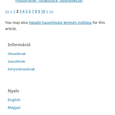
Fotótörténet, fotókultúra, fotóművészet
<<
<
1
2
3
4
5
6
7
8
9
10
>
>>
You may also
Haladó hasonlósági keresés indítása
for this
article.
Információ
Olvasóknak
Szerzőknek
Könyvtárosoknak
Nyelv
English
Magyar