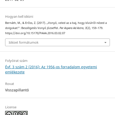
Hogyan kell idézni
Bernáth, M., & Erőss, Z. (2017). „Vonyó, veled az a baj, hogy kívülről nézed a
dolgokat!”: Beszélgetés Vonyó Józseffel.
Per Aspera Ad Astra
,
3
(2), 159–179.
https://doi.org/10.15170/PAAA.2016.03.02.07
Idézet formátumok
Folyóirat szám
Évf. 3 szám 2 (2016): Az 1956-os forradalom egyetemi
emlékezete
Rovat
Visszapillantó
License