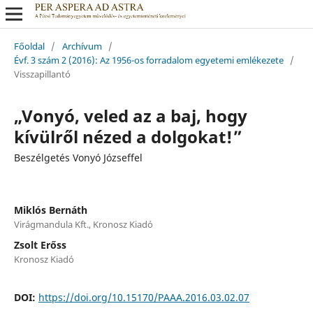
Főoldal
/
Archívum
/
Évf. 3 szám 2 (2016): Az 1956-os forradalom egyetemi emlékezete
/
Visszapillantó
„Vonyó, veled az a baj, hogy
kívülről nézed a dolgokat!”
Beszélgetés Vonyó Józseffel
Miklós Bernáth
Virágmandula Kft., Kronosz Kiadó
Zsolt Erőss
Kronosz Kiadó
DOI:
https://doi.org/10.15170/PAAA.2016.03.02.07