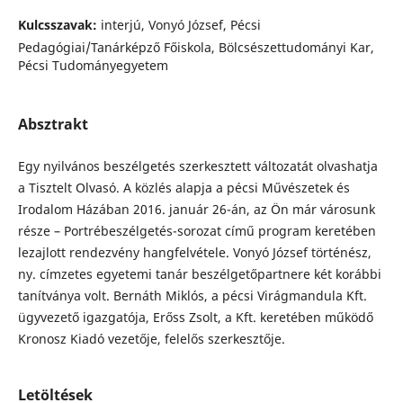
Kulcsszavak:
interjú, Vonyó József, Pécsi
Pedagógiai/Tanárképző Főiskola, Bölcsészettudományi Kar,
Pécsi Tudományegyetem
Absztrakt
Egy nyilvános beszélgetés szerkesztett változatát olvashatja
a Tisztelt Olvasó. A közlés alapja a pécsi Művészetek és
Irodalom Házában 2016. január 26-án, az Ön már városunk
része – Portrébeszélgetés-sorozat című program keretében
lezajlott rendezvény hangfelvétele. Vonyó József történész,
ny. címzetes egyetemi tanár beszélgetőpartnere két korábbi
tanítványa volt. Bernáth Miklós, a pécsi Virágmandula Kft.
ügyvezető igazgatója, Erőss Zsolt, a Kft. keretében működő
Kronosz Kiadó vezetője, felelős szerkesztője.
Letöltések