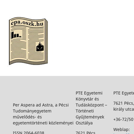
PTE Egyetemi
PTE Egyet
Könyvtár és
7621 Pécs
Per Aspera ad Astra, a Pécsi
Tudásközpont –
király utca
Tudományegyetem
Történeti
művelődés- és
Gyűjtemények
+36-72/50
egyetemtörténeti közleményei
Osztálya
Weblap:
ISSN 2064-6038
7621 Pécs,