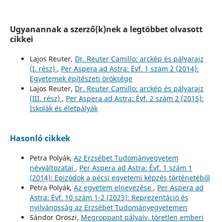
Ugyanannak a szerző(k)nek a legtöbbet olvasott
cikkei
Lajos Reuter,
Dr. Reuter Camillo: arckép és pályarajz
(I. rész)
,
Per Aspera ad Astra: Évf. 1 szám 2 (2014):
Egyetemek építészeti öröksége
Lajos Reuter,
Dr. Reuter Camillo: arckép és pályarajz
(III. rész)
,
Per Aspera ad Astra: Évf. 2 szám 2 (2015):
Iskolák és életpályák
Hasonló cikkek
Petra Polyák,
Az Erzsébet Tudományegyetem
névváltozatai
,
Per Aspera ad Astra: Évf. 1 szám 1
(2014): Epizódok a pécsi egyetemi képzés történetéből
Petra Polyák,
Az egyetem elnevezése
,
Per Aspera ad
Astra: Évf. 10 szám 1-2 (2023): Reprezentáció és
nyilvánosság az Erzsébet Tudományegyetemen
Sándor Oroszi,
Megroppant pályaív, töretlen emberi