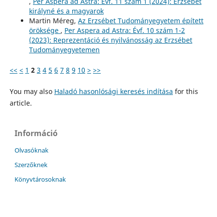
,
Per Aspera ad Astra: Évf. 11 szám 1 (2024): Erzsébet
királyné és a magyarok
Martin Méreg,
Az Erzsébet Tudományegyetem épített
öröksége
,
Per Aspera ad Astra: Évf. 10 szám 1-2
(2023): Reprezentáció és nyilvánosság az Erzsébet
Tudományegyetemen
<<
<
1
2
3
4
5
6
7
8
9
10
>
>>
You may also
Haladó hasonlósági keresés indítása
for this
article.
Információ
Olvasóknak
Szerzőknek
Könyvtárosoknak