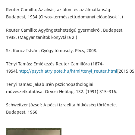
Reuter Camillo: Az alvás, az álom és az álmatlanság.
Budapest, 1934.(Orvos-természettudományi előadások 1.)
Reuter Camillo: Agyöngetehetségű gyermekről. Budapest,
1938. (Magyar tanítók könyvtára 2.)
Sz. Koncz István: Gyógyítómosoly. Pécs, 2008.
Tényi Tamás: Emlékezés Reuter Camillóra (1874–
1954).
http://psychiatry.pote.hu/html/tenyi_reuter.html
[2015.05
Tényi Tamás: Jakab Irén pszichopathológiai
művészetkutatása. Orvosi Hetilap, 132. (1991) 315–316.
Schweitzer József: A pécsi izraelita hitközség története.
Budapest, 1966.