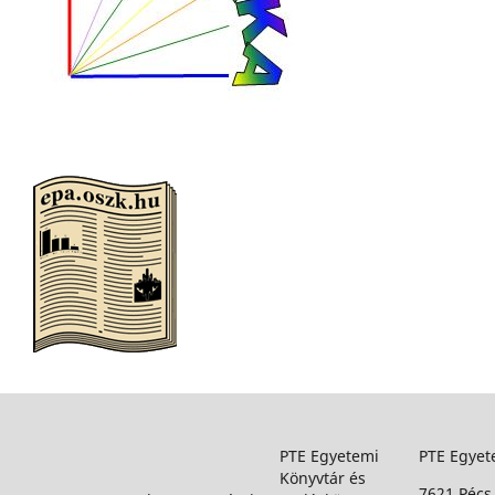
PTE Egyetemi
PTE Egyet
Könyvtár és
7621 Pécs