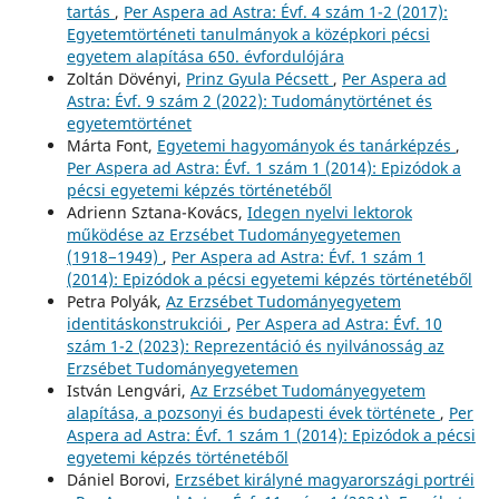
tartás
,
Per Aspera ad Astra: Évf. 4 szám 1-2 (2017):
Egyetemtörténeti tanulmányok a középkori pécsi
egyetem alapítása 650. évfordulójára
Zoltán Dövényi,
Prinz Gyula Pécsett
,
Per Aspera ad
Astra: Évf. 9 szám 2 (2022): Tudománytörténet és
egyetemtörténet
Márta Font,
Egyetemi hagyományok és tanárképzés
,
Per Aspera ad Astra: Évf. 1 szám 1 (2014): Epizódok a
pécsi egyetemi képzés történetéből
Adrienn Sztana-Kovács,
Idegen nyelvi lektorok
működése az Erzsébet Tudományegyetemen
(1918−1949)
,
Per Aspera ad Astra: Évf. 1 szám 1
(2014): Epizódok a pécsi egyetemi képzés történetéből
Petra Polyák,
Az Erzsébet Tudományegyetem
identitáskonstrukciói
,
Per Aspera ad Astra: Évf. 10
szám 1-2 (2023): Reprezentáció és nyilvánosság az
Erzsébet Tudományegyetemen
István Lengvári,
Az Erzsébet Tudományegyetem
alapítása, a pozsonyi és budapesti évek története
,
Per
Aspera ad Astra: Évf. 1 szám 1 (2014): Epizódok a pécsi
egyetemi képzés történetéből
Dániel Borovi,
Erzsébet királyné magyarországi portréi