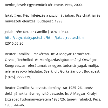
Benke József: Egyetemünk története. Pécs, 2000.
Jakab Irén: Képi kifejezés a pszichiátriában. Pszichiátriai és
művészeti elemzés. Budapest, 1998.
Jakab Irén: Reuter Camillo (1874−1954).
http://psychiatry.pote.hu/html/jakab_reuter.html
[2015.05.20.]
Reuter Camillo: Elmekórtan. In: A Magyar Természet-,
Orvos-, Technikai- és Mezőgazdaságtudományi Országos
Kongresszus referátumai: az egyes tudományágak multja,
jelene és jövő feladatai. Szerk. dr. Gorka Sándor. Budapest,
[1926]. 227–229.
Reuter Camillo: Az orvostudományi kar 1925–26. tanévi
dékánjának tanévmegnyitó beszéde. In: A Magyar Királyi
Erzsébet Tudományegyetem 1925/26. tanévi irataiból. Pécs,
1933. 44–46.