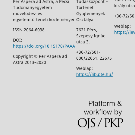
Per Aspera ad Astra, a Pécsi
Tudásközpont –
király utca
Tudományegyetem
Történeti
művelődés- és
Gyűjtemények
+36-72/50
egyetemtörténeti közleményei
Osztálya
Weblap:
ISSN 2064-6038
7621 Pécs,
https://le
Szepesy Ignác
DOI:
utca 3.
https://doi.org/10.15170/PAAA
+36-72/501-
Copyright © Per Aspera ad
600/22651, 22675
Astra 2013–2020
Weblap:
https://lib.pte.hu/