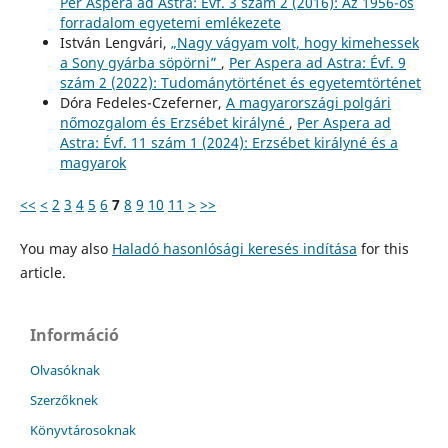
Per Aspera ad Astra: Évf. 3 szám 2 (2016): Az 1956-os
forradalom egyetemi emlékezete
István Lengvári,
„Nagy vágyam volt, hogy kimehessek
a Sony gyárba söpörni”
,
Per Aspera ad Astra: Évf. 9
szám 2 (2022): Tudománytörténet és egyetemtörténet
Dóra Fedeles-Czeferner,
A magyarországi polgári
nőmozgalom és Erzsébet királyné
,
Per Aspera ad
Astra: Évf. 11 szám 1 (2024): Erzsébet királyné és a
magyarok
<<
<
2
3
4
5
6
7
8
9
10
11
>
>>
You may also
Haladó hasonlósági keresés indítása
for this
article.
Információ
Olvasóknak
Szerzőknek
Könyvtárosoknak