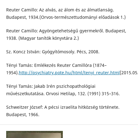
Reuter Camillo: Az alvás, az álom és az álmatlanság.
Budapest, 1934.(Orvos-természettudományi előadások 1.)
Reuter Camillo: Agyöngetehetségű gyermekről. Budapest,
1938. (Magyar tanítók könyvtára 2.)
Sz. Koncz István: Gyógyítómosoly. Pécs, 2008.
Tényi Tamás: Emlékezés Reuter Camillóra (1874–
1954).
http://psychiatry.pote.hu/html/tenyi_reuter.html
[2015.05
Tényi Tamás: Jakab Irén pszichopathológiai
művészetkutatása. Orvosi Hetilap, 132. (1991) 315–316.
Schweitzer József: A pécsi izraelita hitközség története.
Budapest, 1966.