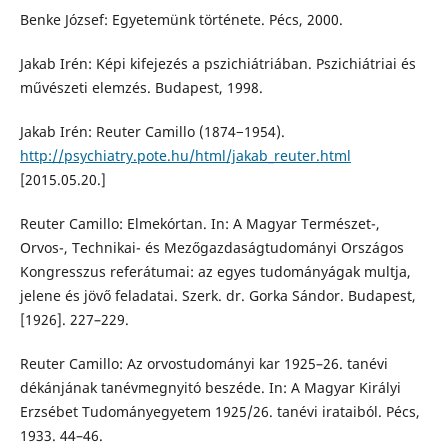
Benke József: Egyetemünk története. Pécs, 2000.
Jakab Irén: Képi kifejezés a pszichiátriában. Pszichiátriai és
művészeti elemzés. Budapest, 1998.
Jakab Irén: Reuter Camillo (1874−1954).
http://psychiatry.pote.hu/html/jakab_reuter.html
[2015.05.20.]
Reuter Camillo: Elmekórtan. In: A Magyar Természet-,
Orvos-, Technikai- és Mezőgazdaságtudományi Országos
Kongresszus referátumai: az egyes tudományágak multja,
jelene és jövő feladatai. Szerk. dr. Gorka Sándor. Budapest,
[1926]. 227–229.
Reuter Camillo: Az orvostudományi kar 1925–26. tanévi
dékánjának tanévmegnyitó beszéde. In: A Magyar Királyi
Erzsébet Tudományegyetem 1925/26. tanévi irataiból. Pécs,
1933. 44–46.