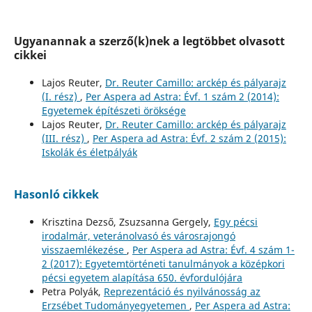
Ugyanannak a szerző(k)nek a legtöbbet olvasott
cikkei
Lajos Reuter,
Dr. Reuter Camillo: arckép és pályarajz
(I. rész)
,
Per Aspera ad Astra: Évf. 1 szám 2 (2014):
Egyetemek építészeti öröksége
Lajos Reuter,
Dr. Reuter Camillo: arckép és pályarajz
(III. rész)
,
Per Aspera ad Astra: Évf. 2 szám 2 (2015):
Iskolák és életpályák
Hasonló cikkek
Krisztina Dezső, Zsuzsanna Gergely,
Egy pécsi
irodalmár, veteránolvasó és városrajongó
visszaemlékezése
,
Per Aspera ad Astra: Évf. 4 szám 1-
2 (2017): Egyetemtörténeti tanulmányok a középkori
pécsi egyetem alapítása 650. évfordulójára
Petra Polyák,
Reprezentáció és nyilvánosság az
Erzsébet Tudományegyetemen
,
Per Aspera ad Astra: