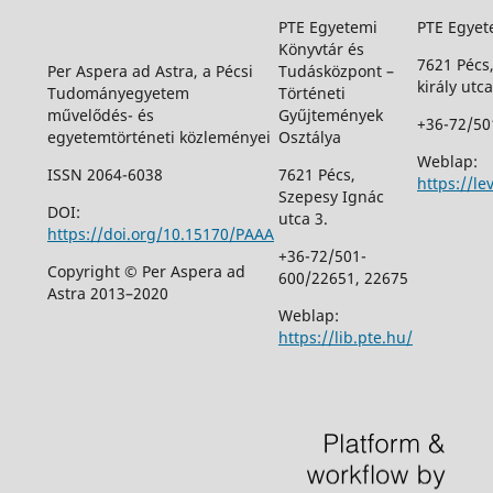
PTE Egyetemi
PTE Egyet
Könyvtár és
7621 Pécs
Per Aspera ad Astra, a Pécsi
Tudásközpont –
király utca
Tudományegyetem
Történeti
művelődés- és
Gyűjtemények
+36-72/50
egyetemtörténeti közleményei
Osztálya
Weblap:
ISSN 2064-6038
7621 Pécs,
https://le
Szepesy Ignác
DOI:
utca 3.
https://doi.org/10.15170/PAAA
+36-72/501-
Copyright © Per Aspera ad
600/22651, 22675
Astra 2013–2020
Weblap:
https://lib.pte.hu/