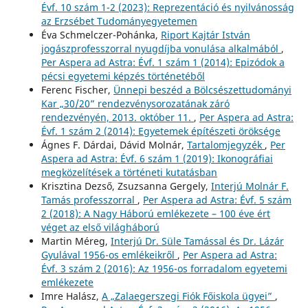
Évf. 10 szám 1-2 (2023): Reprezentáció és nyilvánosság
az Erzsébet Tudományegyetemen
Éva Schmelczer-Pohánka,
Riport Kajtár István
jogászprofesszorral nyugdíjba vonulása alkalmából
,
Per Aspera ad Astra: Évf. 1 szám 1 (2014): Epizódok a
pécsi egyetemi képzés történetéből
Ferenc Fischer,
Ünnepi beszéd a Bölcsészettudományi
Kar „30/20” rendezvénysorozatának záró
rendezvényén, 2013. október 11.
,
Per Aspera ad Astra:
Évf. 1 szám 2 (2014): Egyetemek építészeti öröksége
Ágnes F. Dárdai, Dávid Molnár,
Tartalomjegyzék
,
Per
Aspera ad Astra: Évf. 6 szám 1 (2019): Ikonográfiai
megközelítések a történeti kutatásban
Krisztina Dezső, Zsuzsanna Gergely,
Interjú Molnár F.
Tamás professzorral
,
Per Aspera ad Astra: Évf. 5 szám
2 (2018): A Nagy Háború emlékezete – 100 éve ért
véget az első világháború
Martin Méreg,
Interjú Dr. Süle Tamással és Dr. Lázár
Gyulával 1956-os emlékeikről
,
Per Aspera ad Astra:
Évf. 3 szám 2 (2016): Az 1956-os forradalom egyetemi
emlékezete
Imre Halász,
A „Zalaegerszegi Fiók Főiskola ügyei”
,