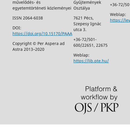
művelődés- és
Gyűjtemények
+36-72/50
egyetemtörténeti közleményei
Osztálya
Weblap:
ISSN 2064-6038
7621 Pécs,
https://le
Szepesy Ignác
DOI:
utca 3.
https://doi.org/10.15170/PAAA
+36-72/501-
Copyright © Per Aspera ad
600/22651, 22675
Astra 2013–2020
Weblap:
https://lib.pte.hu/