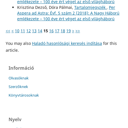
emlékezete – 100 éve ért véget az első világháború
Krisztina Dezső, Dóra Pálmai,
Tartalomjegyzék
,
Per
Aspera ad Astra: Évf. 5 szám 2 (2018): A Nagy Háború
emlékezete – 100 éve ért véget az első világháború
<<
<
10
11
12
13
14
15
16
17
18
19
>
>>
You may also
Haladó hasonlósági keresés indítása
for this
article.
Információ
Olvasóknak
Szerzőknek
Könyvtárosoknak
Nyelv