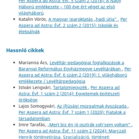
Per Aspera ad Astra: Évf. 5 szám 2 (2018): A Nagy
Háború emlékezete – 100 éve ért véget az első
világháború
Katalin Vörös,
A magyar iparoktatás „hadi útja”
,
Per
Aspera ad Astra: Évf. 2 szám 2 (2015): Iskolák és
életpályák
Hasonló cikkek
Marianna Ács,
Levéltár-pedagógiai foglalkozások a
Baranyai Református Egyházmegye Levéltárában
,
Per
Aspera ad Astra: Évf. 6 szám 2 (2019): I. világháború
emlékezete / Levéltárpedagógia
István Lengvári,
Tartalomjegyzék
,
Per Aspera ad
Astra: Évf. 1 szám 2 (2014): Egyetemek építészeti
öröksége
Lajos Somogyvári,
Az ifjúsági mozgalmak évszázada
,
Per Aspera ad Astra: Évf. 7 szám 1 (2020): Fiatalok a
társadalomban
Imre Tarafás,
„Mert biz én jó osztrák soh’sem voltam”
,
Per Aspera ad Astra: Évf. 11 szám 2 (2024): Marczali
Henrik történetírása. Szocializáció, történeti