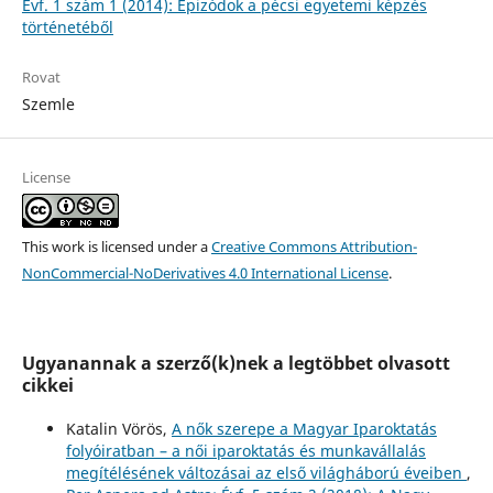
Évf. 1 szám 1 (2014): Epizódok a pécsi egyetemi képzés
történetéből
Rovat
Szemle
License
This work is licensed under a
Creative Commons Attribution-
NonCommercial-NoDerivatives 4.0 International License
.
Ugyanannak a szerző(k)nek a legtöbbet olvasott
cikkei
Katalin Vörös,
A nők szerepe a Magyar Iparoktatás
folyóiratban – a női iparoktatás és munkavállalás
megítélésének változásai az első világháború éveiben
,