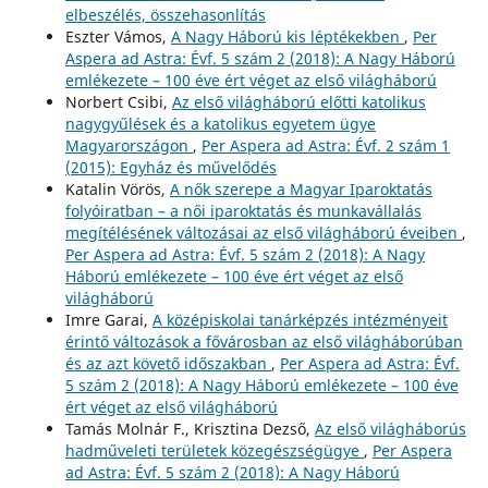
elbeszélés, összehasonlítás
Eszter Vámos,
A Nagy Háború kis léptékekben
,
Per
Aspera ad Astra: Évf. 5 szám 2 (2018): A Nagy Háború
emlékezete – 100 éve ért véget az első világháború
Norbert Csibi,
Az első világháború előtti katolikus
nagygyűlések és a katolikus egyetem ügye
Magyarországon
,
Per Aspera ad Astra: Évf. 2 szám 1
(2015): Egyház és művelődés
Katalin Vörös,
A nők szerepe a Magyar Iparoktatás
folyóiratban – a női iparoktatás és munkavállalás
megítélésének változásai az első világháború éveiben
,
Per Aspera ad Astra: Évf. 5 szám 2 (2018): A Nagy
Háború emlékezete – 100 éve ért véget az első
világháború
Imre Garai,
A középiskolai tanárképzés intézményeit
érintő változások a fővárosban az első világháborúban
és az azt követő időszakban
,
Per Aspera ad Astra: Évf.
5 szám 2 (2018): A Nagy Háború emlékezete – 100 éve
ért véget az első világháború
Tamás Molnár F., Krisztina Dezső,
Az első világháborús
hadműveleti területek közegészségügye
,
Per Aspera
ad Astra: Évf. 5 szám 2 (2018): A Nagy Háború