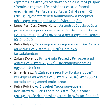
egyetem), az Aranyos Mária-kápolna és Vilmos püspök
síremléke régészeti feltárásának és kutatásának
eredményei
,
Per Aspera ad Astra: Évf. 4 szám 1-2
(2017): Egyetemtörténeti tanulmányok a középkori
pécsi egyetem alapítása 650. évfordulójára
János Perhács, Dénes Koltai,
Az andragógusképzés a
pozsonyi és a pécsi egyetemen
,
Per Aspera ad Astra:
Évf. 1 szám 1 (2014): Epizódok a pécsi egyetemi képzés
történetéből
Petra Polyák,
Társasági élet az egyetemen
,
Per Aspera
ad Astra: Évf. 7 szám 1 (2020): Fiatalok a
társadalomban
Zoltán Dövényi,
Prinz Gyula Pécsett
,
Per Aspera ad
Astra: Évf. 9 szám 2 (2022): Tudománytörténet és
egyetemtörténet
Imre Halász,
A „Zalaegerszegi Fiók Főiskola ügyei”
,
Per Aspera ad Astra: Évf. 3 szám 2 (2016): Az 1956-os
forradalom egyetemi emlékezete
Petra Polyák,
Az Erzsébet Tudományegyetem
névváltozatai
,
Per Aspera ad Astra: Évf. 1 szám 1
(2014): Epizódok a pécsi egyetemi képzés történetéből