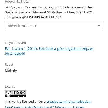
Hogyan kell idézni
Dezső, K., & Schmelczer-Pohánka, Éva. (2014). A Pécsi Egyetemtörténeti
Gyűjtemény képadatbázisa (eKéPEK).
Per Aspera Ad Astra
,
1
(1), 171–176.
https://doi.org/10.15170/PAAA.2014.01.01.11
Idézet formátumok
Folyóirat szám
Évf. 1 szám 1 (2014): Epizódok a pécsi egyetemi képzés
történetéből
Rovat
Műhely
License
This work is licensed under a
Creative Commons Attribution-
NonCommercial-NoDerivatives 4.0 International License
.