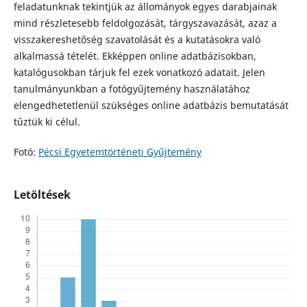
feladatunknak tekintjük az állományok egyes darabjainak
mind részletesebb feldolgozását, tárgyszavazását, azaz a
visszakereshetőség szavatolását és a kutatásokra való
alkalmassá tételét. Ekképpen online adatbázisokban,
katalógusokban tárjuk fel ezek vonatkozó adatait. Jelen
tanulmányunkban a fotógyűjtemény használatához
elengedhetetlenül szükséges online adatbázis bemutatását
tűztük ki célul.
Fotó:
Pécsi Egyetemtörténeti Gyűjtemény
Letöltések