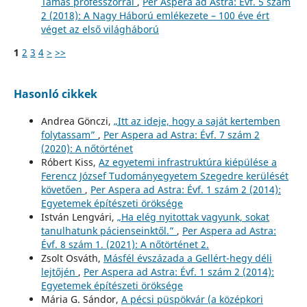
Tamás professzorral
,
Per Aspera ad Astra: Évf. 5 szám
2 (2018): A Nagy Háború emlékezete – 100 éve ért
véget az első világháború
1
2
3
4
>
>>
Hasonló cikkek
Andrea Gönczi,
„Itt az ideje, hogy a saját kertemben
folytassam”
,
Per Aspera ad Astra: Évf. 7 szám 2
(2020): A nőtörténet
Róbert Kiss,
Az egyetemi infrastruktúra kiépülése a
Ferencz József Tudományegyetem Szegedre kerülését
követően
,
Per Aspera ad Astra: Évf. 1 szám 2 (2014):
Egyetemek építészeti öröksége
István Lengvári,
„Ha elég nyitottak vagyunk, sokat
tanulhatunk pácienseinktől.”
,
Per Aspera ad Astra:
Évf. 8 szám 1. (2021): A nőtörténet 2.
Zsolt Osváth,
Másfél évszázada a Gellért-hegy déli
lejtőjén
,
Per Aspera ad Astra: Évf. 1 szám 2 (2014):
Egyetemek építészeti öröksége
Mária G. Sándor,
A pécsi püspökvár (a középkori