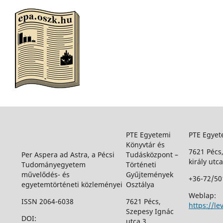
PTE Egyetemi
PTE Egyet
Könyvtár és
7621 Pécs
Per Aspera ad Astra, a Pécsi
Tudásközpont –
király utca
Tudományegyetem
Történeti
művelődés- és
Gyűjtemények
+36-72/50
egyetemtörténeti közleményei
Osztálya
Weblap:
ISSN 2064-6038
7621 Pécs,
https://le
Szepesy Ignác
DOI:
utca 3.