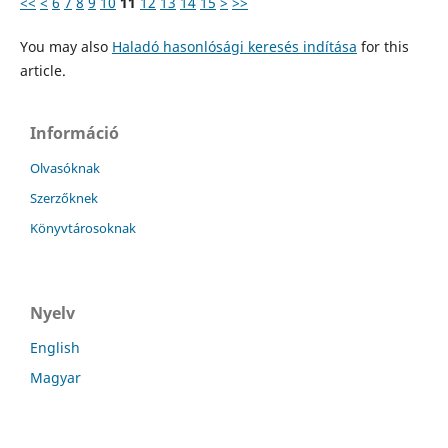
<<
<
6
7
8
9
10
11
12
13
14
15
>
>>
You may also
Haladó hasonlósági keresés indítása
for this
article.
Információ
Olvasóknak
Szerzőknek
Könyvtárosoknak
Nyelv
English
Magyar