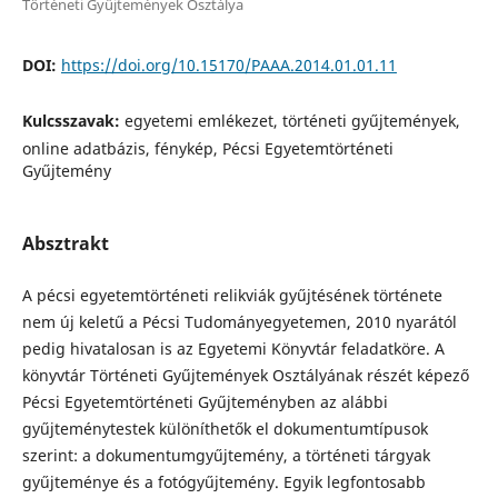
Történeti Gyűjtemények Osztálya
DOI:
https://doi.org/10.15170/PAAA.2014.01.01.11
Kulcsszavak:
egyetemi emlékezet, történeti gyűjtemények,
online adatbázis, fénykép, Pécsi Egyetemtörténeti
Gyűjtemény
Absztrakt
A pécsi egyetemtörténeti relikviák gyűjtésének története
nem új keletű a Pécsi Tudományegyetemen, 2010 nyarától
pedig hivatalosan is az Egyetemi Könyvtár feladatköre. A
könyvtár Történeti Gyűjtemények Osztályának részét képező
Pécsi Egyetemtörténeti Gyűjteményben az alábbi
gyűjteménytestek különíthetők el dokumentumtípusok
szerint: a dokumentumgyűjtemény, a történeti tárgyak
gyűjteménye és a fotógyűjtemény. Egyik legfontosabb