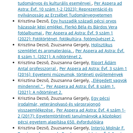
tudományos és kulturális eseményei
,
Per Aspera ad
Astra: Évf. 10 szám 1-2 (2023): Reprezentáció és
nyilvánosság az Erzsébet Tudományegyetemen
Krisztina Dezső,
Egy huszadik századi pécsi orvos
házaspár képi emlékei. Flerkó Béla és Bárdos Vera
fotóalbumai
,
Per Aspera ad Astra: Évf. 9 szám 1
(2022): Fotótörténet, fotókultúra, fotóművészet 2.
Krisztina Dezső, Zsuzsanna Gergely,
Holisztikus
szemlélet és aromaterápia.
,
Per Aspera ad Astra: Évf.
8 szám 1. (2021): A nőtörténet 2.
Krisztina Dezső, Zsuzsanna Gergely,
Riport Ádám
Antal professzorral
,
Per Aspera ad Astra: Évf. 3 szám 1
(2016): Egyetemi múzeumok, történeti gyűjtemények
Krisztina Dezső, Zsuzsanna Gergely,
„Elégedett vagyok
mindennel.”
,
Per Aspera ad Astra: Évf. 8 szám 1.
(2021): A nőtörténet 2.
Krisztina Dezső, Zsuzsanna Gergely,
Egy pécsi
irodalmár, veteránolvasó és városrajongó
visszaemlékezése
,
Per Aspera ad Astra: Évf. 4 szám 1-
2 (2017): Egyetemtörténeti tanulmányok a középkori
pécsi egyetem alapítása 650. évfordulójára
Krisztina Dezső, Zsuzsanna Gergely,
Interjú Molnár F.