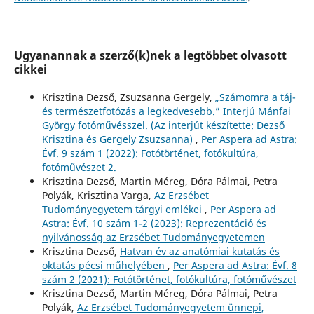
Ugyanannak a szerző(k)nek a legtöbbet olvasott
cikkei
Krisztina Dezső, Zsuzsanna Gergely,
„Számomra a táj-
és természetfotózás a legkedvesebb.” Interjú Mánfai
György fotóművésszel. (Az interjút készítette: Dezső
Krisztina és Gergely Zsuzsanna)
,
Per Aspera ad Astra:
Évf. 9 szám 1 (2022): Fotótörténet, fotókultúra,
fotóművészet 2.
Krisztina Dezső, Martin Méreg, Dóra Pálmai, Petra
Polyák, Krisztina Varga,
Az Erzsébet
Tudományegyetem tárgyi emlékei
,
Per Aspera ad
Astra: Évf. 10 szám 1-2 (2023): Reprezentáció és
nyilvánosság az Erzsébet Tudományegyetemen
Krisztina Dezső,
Hatvan év az anatómiai kutatás és
oktatás pécsi műhelyében
,
Per Aspera ad Astra: Évf. 8
szám 2 (2021): Fotótörténet, fotókultúra, fotóművészet
Krisztina Dezső, Martin Méreg, Dóra Pálmai, Petra
Polyák,
Az Erzsébet Tudományegyetem ünnepi,