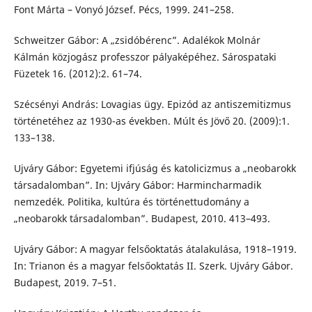
Font Márta – Vonyó József. Pécs, 1999. 241–258.
Schweitzer Gábor: A „zsidóbérenc”. Adalékok Molnár
Kálmán közjogász professzor pályaképéhez. Sárospataki
Füzetek 16. (2012):2. 61–74.
Szécsényi András: Lovagias ügy. Epizód az antiszemitizmus
történetéhez az 1930-as években. Múlt és Jövő 20. (2009):1.
133–138.
Ujváry Gábor: Egyetemi ifjúság és katolicizmus a „neobarokk
társadalomban”. In: Ujváry Gábor: Harmincharmadik
nemzedék. Politika, kultúra és történettudomány a
„neobarokk társadalomban”. Budapest, 2010. 413–493.
Ujváry Gábor: A magyar felsőoktatás átalakulása, 1918–1919.
In: Trianon és a magyar felsőoktatás II. Szerk. Ujváry Gábor.
Budapest, 2019. 7–51.