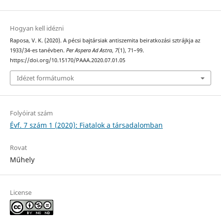
Hogyan kell idézni
Raposa, V. K. (2020). A pécsi bajtársiak antiszemita beiratkozási sztrájkja az
1933/34-es tanévben.
Per Aspera Ad Astra
,
7
(1), 71–99.
https://doi.org/10.15170/PAAA.2020.07.01.05
Idézet formátumok
Folyóirat szám
Évf. 7 szám 1 (2020): Fiatalok a társadalomban
Rovat
Műhely
License