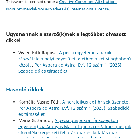
This work is licensed under a
Creative Commons Attribution-
NonCommercial-NoDerivatives 4.0 International License
.
Ugyanannak a szerző(k)nek a legtöbbet olvasott
cikkei
Vivien Kitti Raposa,
A pécsi egyetemi tanárok
részvétele a helyi egyesületi életben a két világháború
között
,
Per Aspera ad Astra: Évf. 12 szám 1 (2025):
Szabadidő és társasélet
Hasonló cikkek
Kornélia Vasné Tóth,
A heraldikus ex librisek üzenete
,
Per Aspera ad Astra: Évf. 12 szám 1 (2025): Szabadidő
és társasélet
Mária G. Sándor,
A pécsi püspökvár (a középkori
egyetem), az Aranyos Mária-kápolna és Vilmos püspök
síremléke régészeti feltárásának és kutatásának