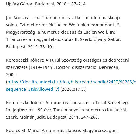
Ujváry Gábor. Budapest, 2018. 187–214.
Joó András: „…ha Trianon nincs, akkor minden másképp
volna. Ezt méltóztassék Lucien Wolfnak megmondani…”.
Magyarország, a numerus clausus és Lucien Wolf. In:
Trianon és a magyar felsőoktatás II. Szerk. Ujváry Gábor.
Budapest, 2019. 73–101.
Kerepeszki Róbert: A Turul Szövetség országos és debreceni
szervezete (1919−1945). Doktori disszertáció. Debrecen,
2009.
(
https://dea.lib.unideb.hu/dea/bitstream/handle/2437/90265/e
sequence=5&isAllowed=y)
[2020.01.15.]
Kerepeszki Róbert: A numerus clausus és a Turul Szövetség.
In: Jogfosztás – 90 éve. Tanulmányok a numerus claususról.
Szerk. Molnár Judit. Budapest, 2011. 247–266.
Kovács M. Mária: A numerus clausus Magyarországon: