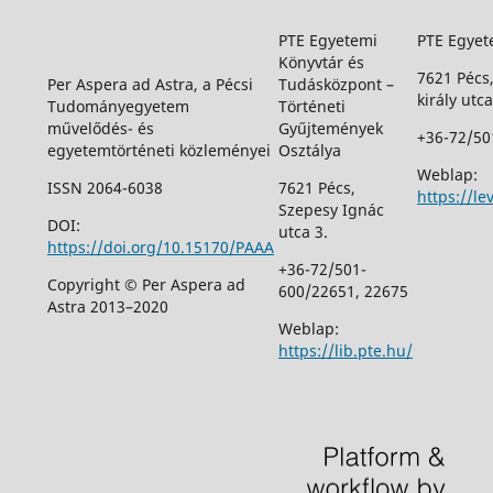
PTE Egyetemi
PTE Egyet
Könyvtár és
7621 Pécs
Per Aspera ad Astra, a Pécsi
Tudásközpont –
király utca
Tudományegyetem
Történeti
művelődés- és
Gyűjtemények
+36-72/50
egyetemtörténeti közleményei
Osztálya
Weblap:
ISSN 2064-6038
7621 Pécs,
https://le
Szepesy Ignác
DOI:
utca 3.
https://doi.org/10.15170/PAAA
+36-72/501-
Copyright © Per Aspera ad
600/22651, 22675
Astra 2013–2020
Weblap:
https://lib.pte.hu/