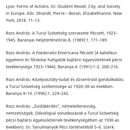
Lyse: Forms of Actions. In: Student Revolt, City, and Society
in Europe. Eds. Dhondt, Pierre – Boran, Elizabethanne. New
York, 2018. 11–13.
Rozs András: A Turul Szövetség szervezete Pécsett, 1923–
1945. Baranyai Helytörténetírás 8. (1989):1. 171–189.
Rozs András: A Foederatio Emericana Pécsett (A katolikus
egyetemi és főiskolai hallgatók bajtársi egyesületének pécsi
tevékenysége 1923–1944). Baranya 4. (1991):1–2. 200–216.
Rozs András: Középosztály-tudat és dzsentroid gondolkodás;
a Turul Szövetség szellemisége az 1920–30-as években.
Baranya 9–10. (1996):1. 229–242.
Rozs András: „Zsidókérdés”, németellenesség,
nemzetiségek. (Ideológiai vonatkozások a Turul Szövetség
pécsi bajtársi egyesületeinek tevékenységében az 1930-as
években). In: Tanulmányok Pécs történetéből 5–6. Szerk.