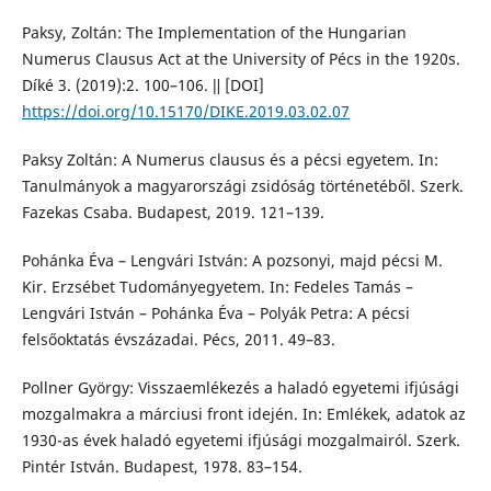
Paksy, Zoltán: The Implementation of the Hungarian
Numerus Clausus Act at the University of Pécs in the 1920s.
Díké 3. (2019):2. 100–106. ǁ [DOI]
https://doi.org/10.15170/DIKE.2019.03.02.07
Paksy Zoltán: A Numerus clausus és a pécsi egyetem. In:
Tanulmányok a magyarországi zsidóság történetéből. Szerk.
Fazekas Csaba. Budapest, 2019. 121–139.
Pohánka Éva – Lengvári István: A pozsonyi, majd pécsi M.
Kir. Erzsébet Tudományegyetem. In: Fedeles Tamás –
Lengvári István – Pohánka Éva – Polyák Petra: A pécsi
felsőoktatás évszázadai. Pécs, 2011. 49–83.
Pollner György: Visszaemlékezés a haladó egyetemi ifjúsági
mozgalmakra a márciusi front idején. In: Emlékek, adatok az
1930-as évek haladó egyetemi ifjúsági mozgalmairól. Szerk.
Pintér István. Budapest, 1978. 83–154.