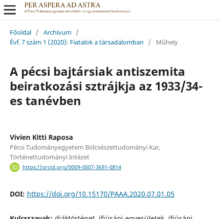
Főoldal
/
Archívum
/
Évf. 7 szám 1 (2020): Fiatalok a társadalomban
/
Műhely
A pécsi bajtársiak antiszemita
beiratkozási sztrájkja az 1933/34-
es tanévben
Vivien Kitti Raposa
Pécsi Tudományegyetem Bölcsészettudományi Kar,
Történettudományi Intézet
https://orcid.org/0009-0007-3691-0814
DOI:
https://doi.org/10.15170/PAAA.2020.07.01.05
Kulcsszavak:
diáktörténet, ifjúsági egyesületek, ifjúsági