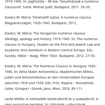
1919–1945. In: Jogfosztás – 90 éve. Tanulmányok a numerus
claususról. Szerk. Molnár Judit. Budapest, 2011. 29–59.
Kovács M. Mária: Törvénytől sújtva. A numerus clausus
Magyarországon, 1920–1945. Budapest, 2012.
Kovács, M. Mária: The Hungarian numerus clausus:
ideology, apology and history, 1919–1945. In: The numerus
clausus in Hungary. Studies on the First Anti-Jewish Law and
Academic Anti-Semitism in Modern Central Europe. Eds.
Karády, Viktor – Nagy, Péter Tibor. Budapest, 2012. 27–55.
Kovács, M. Mária: The Numerus Clausus in Hungary 1920–
1945. In: Alma Mater Antisemitica. Akademisches Milieu,
Juden und Antisemitismus an den Universitäten Europas
zwischen 1918 und 1939. Eds. Fritz, Regina – Rossoliński-
Liebe, Grzegorz –Starek, Jana. Wien, 2016. 85–111.
Lackó Miklós: A nemzedéki tömörülésről és a szakadásról. A
népi mozgalom kezdetei. In: Válságok – választások.