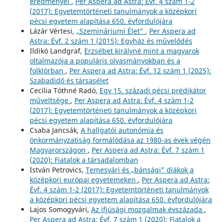
eredményei
,
Per Aspera ad Astra: Évf. 4 szám 1-2
(2017): Egyetemtörténeti tanulmányok a középkori
pécsi egyetem alapítása 650. évfordulójára
Lázár Vértesi,
„Szemináriumi Élet”
,
Per Aspera ad
Astra: Évf. 2 szám 1 (2015): Egyház és művelődés
Ildikó Landgraf,
Erzsébet királyné mint a magyarok
oltalmazója a populáris olvasmányokban és a
folklórban
,
Per Aspera ad Astra: Évf. 12 szám 1 (2025):
Szabadidő és társasélet
Cecília Tóthné Radó,
Egy 15. századi pécsi prédikátor
műveltsége
,
Per Aspera ad Astra: Évf. 4 szám 1-2
(2017): Egyetemtörténeti tanulmányok a középkori
pécsi egyetem alapítása 650. évfordulójára
Csaba Jancsák,
A hallgatói autonómia és
önkormányzatiság formálódása az 1980-as évek végén
Magyarországon
,
Per Aspera ad Astra: Évf. 7 szám 1
(2020): Fiatalok a társadalomban
István Petrovics,
Temesvári és „bánsági” diákok a
középkori európai egyetemeken
,
Per Aspera ad Astra:
Évf. 4 szám 1-2 (2017): Egyetemtörténeti tanulmányok
a középkori pécsi egyetem alapítása 650. évfordulójára
Lajos Somogyvári,
Az ifjúsági mozgalmak évszázada
,
Per Aspera ad Astra: Évf. 7 szám 1 (2020): Fiatalok a