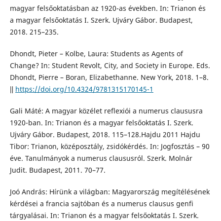
magyar felsőoktatásban az 1920-as években. In: Trianon és
a magyar felsőoktatás I. Szerk. Ujváry Gábor. Budapest,
2018. 215–235.
Dhondt, Pieter – Kolbe, Laura: Students as Agents of
Change? In: Student Revolt, City, and Society in Europe. Eds.
Dhondt, Pierre – Boran, Elizabethanne. New York, 2018. 1–8.
ǁ
https://doi.org/10.4324/9781315170145-1
Gali Máté: A magyar közélet reflexiói a numerus claususra
1920-ban. In: Trianon és a magyar felsőoktatás I. Szerk.
Ujváry Gábor. Budapest, 2018. 115–128.Hajdu 2011 Hajdu
Tibor: Trianon, középosztály, zsidókérdés. In: Jogfosztás – 90
éve. Tanulmányok a numerus claususról. Szerk. Molnár
Judit. Budapest, 2011. 70–77.
Joó András: Hírünk a világban: Magyarország megítélésének
kérdései a francia sajtóban és a numerus clausus genfi
tárgyalásai. In: Trianon és a magyar felsőoktatás I. Szerk.