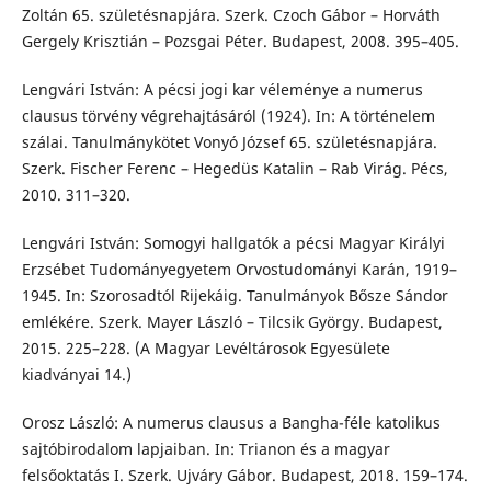
Zoltán 65. születésnapjára. Szerk. Czoch Gábor – Horváth
Gergely Krisztián – Pozsgai Péter. Budapest, 2008. 395–405.
Lengvári István: A pécsi jogi kar véleménye a numerus
clausus törvény végrehajtásáról (1924). In: A történelem
szálai. Tanulmánykötet Vonyó József 65. születésnapjára.
Szerk. Fischer Ferenc – Hegedüs Katalin – Rab Virág. Pécs,
2010. 311–320.
Lengvári István: Somogyi hallgatók a pécsi Magyar Királyi
Erzsébet Tudományegyetem Orvostudományi Karán, 1919–
1945. In: Szorosadtól Rijekáig. Tanulmányok Bősze Sándor
emlékére. Szerk. Mayer László – Tilcsik György. Budapest,
2015. 225–228. (A Magyar Levéltárosok Egyesülete
kiadványai 14.)
Orosz László: A numerus clausus a Bangha-féle katolikus
sajtóbirodalom lapjaiban. In: Trianon és a magyar
felsőoktatás I. Szerk. Ujváry Gábor. Budapest, 2018. 159–174.