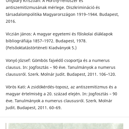
Ungváry Krisztián: A Horthy-rendszer és
antiszemitizmusának mérlege. Diszkrimináció és
társadalompolitika Magyarországon 1919–1944. Budapest,
2016.
Viczián János: A magyar egyetemi és főiskolai diáklapok
bibliográfiája 1857–1972. Budapest, 1978.
(Felsőoktatástörténeti Kiadványok 5.)
Vonyó József: Gömbös fajvédő csoportja és a numerus
clausus. In: Jogfosztás – 90 éve. Tanulmányok a numerus
claususról. Szerk. Molnár Judit. Budapest, 2011. 106–120.
Vörös Kati: A zsidókérdés-toposz, az antiszemitizmus és a
magyar értelmiség a 20. század elején. In: Jogfosztás – 90
éve. Tanulmányok a numerus claususról. Szerk. Molnár
Judit. Budapest, 2011. 60–69.