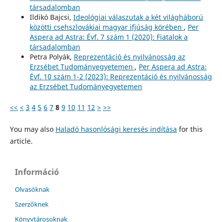
társadalomban
Ildikó Bajcsi,
Ideológiai válaszutak a két világháború
közötti csehszlovákiai magyar ifjúság körében
,
Per
Aspera ad Astra: Évf. 7 szám 1 (2020): Fiatalok a
társadalomban
Petra Polyák,
Reprezentáció és nyilvánosság az
Erzsébet Tudományegyetemen
,
Per Aspera ad Astra:
Évf. 10 szám 1-2 (2023): Reprezentáció és nyilvánosság
az Erzsébet Tudományegyetemen
<<
<
3
4
5
6
7
8
9
10
11
12
>
>>
You may also
Haladó hasonlósági keresés indítása
for this
article.
Információ
Olvasóknak
Szerzőknek
Könyvtárosoknak