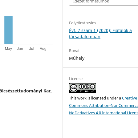
Idézet formátumok
Folyóirat szám
Évf. 7 szám 1 (2020): Fiatalok a
társadalomban
Rovat
Műhely
License
lcsészettudományi Kar,
This work is licensed under a
Creative
Commons Attribution-NonCommercia
NoDerivatives 4.0 International Licen