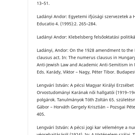
13–51.
Ladányi Andor: Egyetemi ifjúsági szervezetek a
Educatio 4. (1995):2. 265–284.
Ladányi Andor: Klebelsberg felsőoktatási politik
Ladányi, Andor: On the 1928 amendment to th
clausus act. In: The numerus clausus in Hungary.
Anti-Jewish Law and Academic Anti-Semitism in
Eds. Karády, Viktor – Nagy, Péter Tibor. Budapes
Lengvári István: A pécsi Magyar Királyi Erzsé
Orvostudományi Karának női hallgatói (1919–1945
polgárok. Tanulmányok Tóth Zoltán 65. születésn
Gábor – Horváth Gergely Krisztián – Pozsgai Pét
405.
Lengvári István: A pécsi jogi kar véleménye a n
végrehajtásáról (1924). In: A történelem szálai