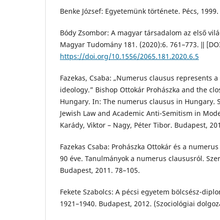
Benke József: Egyetemünk története. Pécs, 1999.
Bódy Zsombor: A magyar társadalom az első vil
Magyar Tudomány 181. (2020):6. 761–773. ǁ [DO
https://doi.org/10.1556/2065.181.2020.6.5
Fazekas, Csaba: „Numerus clausus represents a 
ideology.” Bishop Ottokár Prohászka and the cl
Hungary. In: The numerus clausus in Hungary. St
Jewish Law and Academic Anti-Semitism in Mode
Karády, Viktor – Nagy, Péter Tibor. Budapest, 20
Fazekas Csaba: Prohászka Ottokár és a numerus c
90 éve. Tanulmányok a numerus claususról. Szerk
Budapest, 2011. 78–105.
Fekete Szabolcs: A pécsi egyetem bölcsész-diplo
1921–1940. Budapest, 2012. (Szociológiai dolgoza