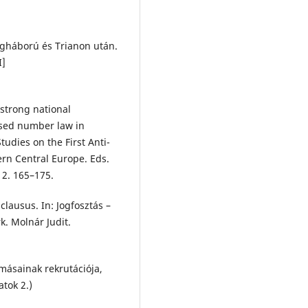
ágháború és Trianon után.
I]
strong national
osed number law in
udies on the First Anti-
rn Central Europe. Eds.
12. 165–175.
lausus. In: Jogfosztás –
. Molnár Judit.
másainak rekrutációja,
tok 2.)