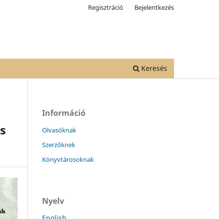
Regisztráció
Bejelentkezés
Keresés
Információ
es
Olvasóknak
Szerzőknek
Könyvtárosoknak
Nyelv
English