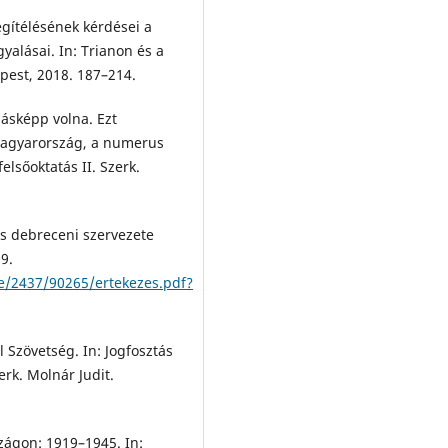
gítélésének kérdései a
yalásai. In: Trianon és a
apest, 2018. 187–214.
ásképp volna. Ezt
agyarország, a numerus
elsőoktatás II. Szerk.
és debreceni szervezete
9.
le/2437/90265/ertekezes.pdf?
 Szövetség. In: Jogfosztás
rk. Molnár Judit.
ágon: 1919–1945. In: