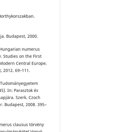
 Horthykorszakban.
ája. Budapest, 2000.
e Hungarian numerus
 Studies on the First
 Modern Central Europe.
t, 2012. 69–111.
bet Tudományegyetem
). In: Parasztok és
apjára. Szerk. Czoch
er. Budapest, 2008. 395–
umerus clausus törvény
. Tanulmánykötet Vonyó