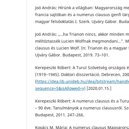
Joó András: Hírünk a világban: Magyarország me
francia sajtóban és a numerus clausus genfi tárg
magyar felsőoktatás I. Szerk. Ujváry Gábor. Bud
Joó András: „…ha Trianon nincs, akkor minden m
méltóztassék Lucien Wolfnak megmondani…”. M
clausus és Lucien Wolf. In: Trianon és a magyar f
Ujváry Gábor. Budapest, 2019. 73–101.
Kerepeszki Róbert: A Turul Szövetség országos 
(1919−1945). Doktori disszertáció. Debrecen, 200
(
https://dea.lib.unideb.hu/dea/bitstream/hand
sequence=5&isAllowed=y)
[2020.01.15.]
Kerepeszki Róbert: A numerus clausus és a Turul
– 90 éve. Tanulmányok a numerus claususról. Sze
Budapest, 2011. 247–266.
Kovács M. Mária: A numerus clausus Magyarorsz