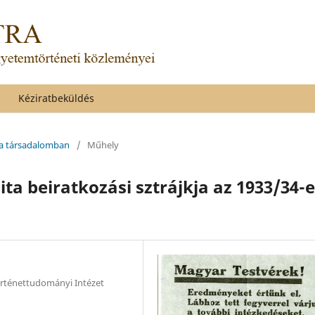
Kéziratbeküldés
k a társadalomban
/
Műhely
ita beiratkozási sztrájkja az 1933/34-
rténettudományi Intézet