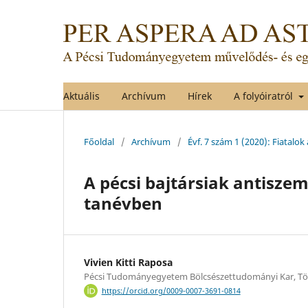
Aktuális
Archívum
Hírek
A folyóiratról
Főoldal
/
Archívum
/
Évf. 7 szám 1 (2020): Fiatalo
A pécsi bajtársiak antiszem
tanévben
Vivien Kitti Raposa
Pécsi Tudományegyetem Bölcsészettudományi Kar, Tö
https://orcid.org/0009-0007-3691-0814