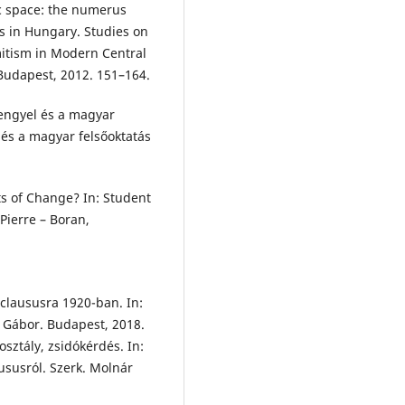
ic space: the numerus
s in Hungary. Studies on
mitism in Modern Central
 Budapest, 2012. 151–164.
engyel és a magyar
 és a magyar felsőoktatás
ts of Change? In: Student
 Pierre – Boran,
 claususra 1920-ban. In:
y Gábor. Budapest, 2018.
sztály, zsidókérdés. In:
ususról. Szerk. Molnár