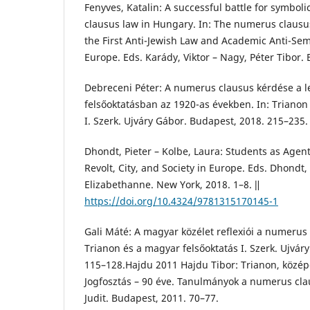
Fenyves, Katalin: A successful battle for symbol
clausus law in Hungary. In: The numerus clausu
the First Anti-Jewish Law and Academic Anti-Se
Europe. Eds. Karády, Viktor – Nagy, Péter Tibor.
Debreceni Péter: A numerus clausus kérdése a l
felsőoktatásban az 1920-as években. In: Trianon
I. Szerk. Ujváry Gábor. Budapest, 2018. 215–235.
Dhondt, Pieter – Kolbe, Laura: Students as Agen
Revolt, City, and Society in Europe. Eds. Dhondt,
Elizabethanne. New York, 2018. 1–8. ǁ
https://doi.org/10.4324/9781315170145-1
Gali Máté: A magyar közélet reflexiói a numerus
Trianon és a magyar felsőoktatás I. Szerk. Ujvár
115–128.Hajdu 2011 Hajdu Tibor: Trianon, középo
Jogfosztás – 90 éve. Tanulmányok a numerus cla
Judit. Budapest, 2011. 70–77.