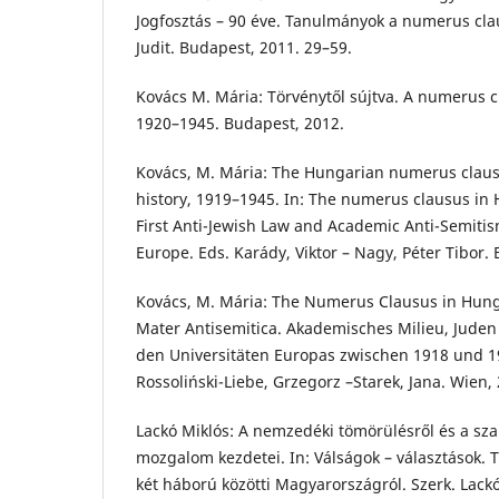
Jogfosztás – 90 éve. Tanulmányok a numerus cla
Judit. Budapest, 2011. 29–59.
Kovács M. Mária: Törvénytől sújtva. A numerus
1920–1945. Budapest, 2012.
Kovács, M. Mária: The Hungarian numerus claus
history, 1919–1945. In: The numerus clausus in 
First Anti-Jewish Law and Academic Anti-Semiti
Europe. Eds. Karády, Viktor – Nagy, Péter Tibor.
Kovács, M. Mária: The Numerus Clausus in Hung
Mater Antisemitica. Akademisches Milieu, Jude
den Universitäten Europas zwischen 1918 und 193
Rossoliński-Liebe, Grzegorz –Starek, Jana. Wien,
Lackó Miklós: A nemzedéki tömörülésről és a sza
mozgalom kezdetei. In: Válságok – választások. 
két háború közötti Magyarországról. Szerk. Lack