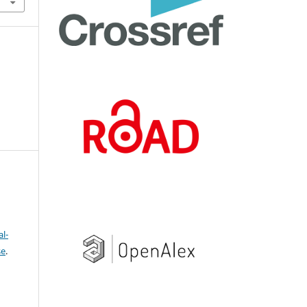
l-
se
.