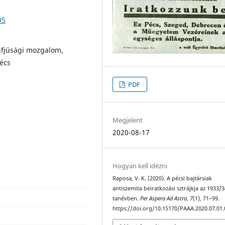
05
 ifjúsági mozgalom,
écs
PDF
Megjelent
2020-08-17
Hogyan kell idézni
Raposa, V. K. (2020). A pécsi bajtársiak
antiszemita beiratkozási sztrájkja az 1933/3
tanévben.
Per Aspera Ad Astra
,
7
(1), 71–99.
https://doi.org/10.15170/PAAA.2020.07.01.