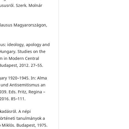
ususról. Szerk. Molnár
 clausus Magyarországon,
us: ideology, apology and
Hungary. Studies on the
sm in Modern Central
 Budapest, 2012. 27–55.
ary 1920–1945. In: Alma
n und Antisemitismus an
9. Eds. Fritz, Regina –
 2016. 85–111.
kadásról. A népi
Történeti tanulmányok a
ó Miklós. Budapest, 1975.