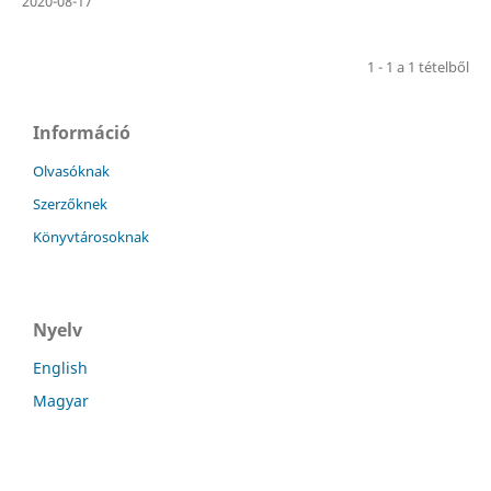
2020-08-17
1 - 1 a 1 tételből
Információ
Olvasóknak
Szerzőknek
Könyvtárosoknak
Nyelv
English
Magyar