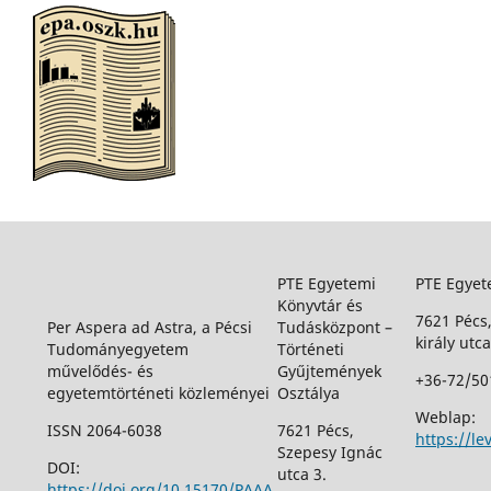
PTE Egyetemi
PTE Egyet
Könyvtár és
7621 Pécs
Per Aspera ad Astra, a Pécsi
Tudásközpont –
király utca
Tudományegyetem
Történeti
művelődés- és
Gyűjtemények
+36-72/50
egyetemtörténeti közleményei
Osztálya
Weblap:
ISSN 2064-6038
7621 Pécs,
https://le
Szepesy Ignác
DOI:
utca 3.
https://doi.org/10.15170/PAAA