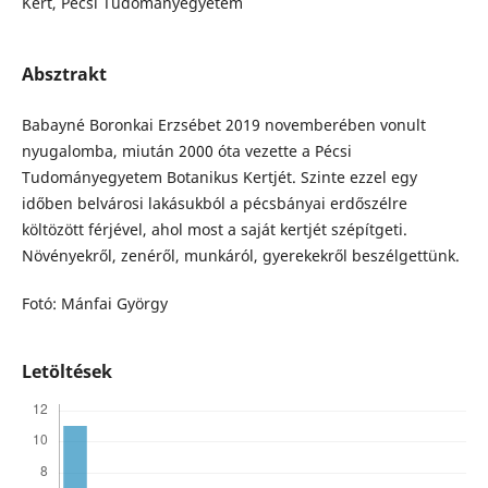
Kert, Pécsi Tudományegyetem
Absztrakt
Babayné Boronkai Erzsébet 2019 novemberében vonult
nyugalomba, miután 2000 óta vezette a Pécsi
Tudományegyetem Botanikus Kertjét. Szinte ezzel egy
időben belvárosi lakásukból a pécsbányai erdőszélre
költözött férjével, ahol most a saját kertjét szépítgeti.
Növényekről, zenéről, munkáról, gyerekekről beszélgettünk.
Fotó: Mánfai György
Letöltések