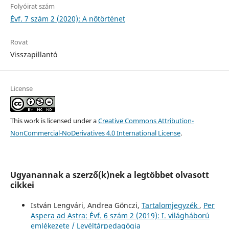
Folyóirat szám
Évf. 7 szám 2 (2020): A nőtörténet
Rovat
Visszapillantó
License
This work is licensed under a
Creative Commons Attribution-
NonCommercial-NoDerivatives 4.0 International License
.
Ugyanannak a szerző(k)nek a legtöbbet olvasott
cikkei
István Lengvári, Andrea Gönczi,
Tartalomjegyzék
,
Per
Aspera ad Astra: Évf. 6 szám 2 (2019): I. világháború
emlékezete / Levéltárpedagógia