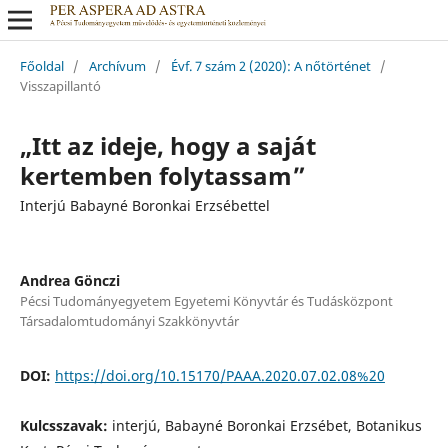
Főoldal
/
Archívum
/
Évf. 7 szám 2 (2020): A nőtörténet
/
Visszapillantó
„Itt az ideje, hogy a saját
kertemben folytassam”
Interjú Babayné Boronkai Erzsébettel
Andrea Gönczi
Pécsi Tudományegyetem Egyetemi Könyvtár és Tudásközpont
Társadalomtudományi Szakkönyvtár
DOI:
https://doi.org/10.15170/PAAA.2020.07.02.08%20
Kulcsszavak:
interjú, Babayné Boronkai Erzsébet, Botanikus