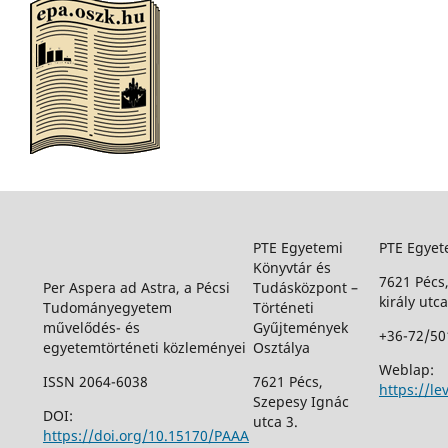
PTE Egyetemi
PTE Egyet
Könyvtár és
7621 Pécs
Per Aspera ad Astra, a Pécsi
Tudásközpont –
király utca
Tudományegyetem
Történeti
művelődés- és
Gyűjtemények
+36-72/50
egyetemtörténeti közleményei
Osztálya
Weblap:
ISSN 2064-6038
7621 Pécs,
https://le
Szepesy Ignác
DOI:
utca 3.
https://doi.org/10.15170/PAAA