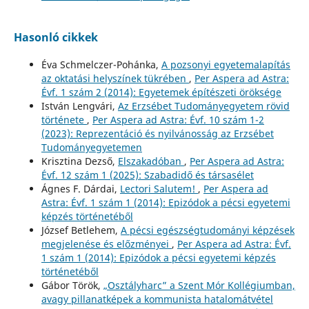
Hasonló cikkek
Éva Schmelczer-Pohánka,
A pozsonyi egyetemalapítás
az oktatási helyszínek tükrében
,
Per Aspera ad Astra:
Évf. 1 szám 2 (2014): Egyetemek építészeti öröksége
István Lengvári,
Az Erzsébet Tudományegyetem rövid
története
,
Per Aspera ad Astra: Évf. 10 szám 1-2
(2023): Reprezentáció és nyilvánosság az Erzsébet
Tudományegyetemen
Krisztina Dezső,
Elszakadóban
,
Per Aspera ad Astra:
Évf. 12 szám 1 (2025): Szabadidő és társasélet
Ágnes F. Dárdai,
Lectori Salutem!
,
Per Aspera ad
Astra: Évf. 1 szám 1 (2014): Epizódok a pécsi egyetemi
képzés történetéből
József Betlehem,
A pécsi egészségtudományi képzések
megjelenése és előzményei
,
Per Aspera ad Astra: Évf.
1 szám 1 (2014): Epizódok a pécsi egyetemi képzés
történetéből
Gábor Török,
„Osztályharc” a Szent Mór Kollégiumban,
avagy pillanatképek a kommunista hatalomátvétel