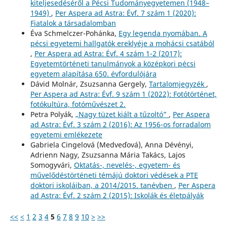
kiteljesedéséről a Pécsi Tudományegyetemen (1948–
1949)
,
Per Aspera ad Astra: Évf. 7 szám 1 (2020):
Fiatalok a társadalomban
Éva Schmelczer-Pohánka,
Egy legenda nyomában. A
pécsi egyetemi hallgatók ereklyéje a mohácsi csatából
,
Per Aspera ad Astra: Évf. 4 szám 1-2 (2017):
Egyetemtörténeti tanulmányok a középkori pécsi
egyetem alapítása 650. évfordulójára
Dávid Molnár, Zsuzsanna Gergely,
Tartalomjegyzék
,
Per Aspera ad Astra: Évf. 9 szám 1 (2022): Fotótörténet,
fotókultúra, fotóművészet 2.
Petra Polyák,
„Nagy tüzet kiált a tűzoltó”
,
Per Aspera
ad Astra: Évf. 3 szám 2 (2016): Az 1956-os forradalom
egyetemi emlékezete
Gabriela Cingelová (Medveďová), Anna Dévényi,
Adrienn Nagy, Zsuzsanna Mária Takács, Lajos
Somogyvári,
Oktatás-, nevelés-, egyetem- és
művelődéstörténeti témájú doktori védések a PTE
doktori iskoláiban, a 2014/2015. tanévben
,
Per Aspera
ad Astra: Évf. 2 szám 2 (2015): Iskolák és életpályák
<<
<
1
2
3
4
5
6
7
8
9
10
>
>>