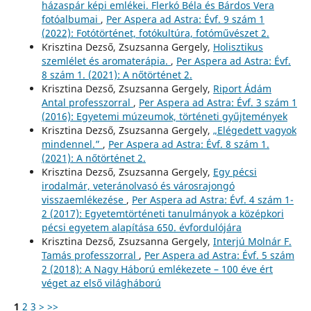
házaspár képi emlékei. Flerkó Béla és Bárdos Vera
fotóalbumai
,
Per Aspera ad Astra: Évf. 9 szám 1
(2022): Fotótörténet, fotókultúra, fotóművészet 2.
Krisztina Dezső, Zsuzsanna Gergely,
Holisztikus
szemlélet és aromaterápia.
,
Per Aspera ad Astra: Évf.
8 szám 1. (2021): A nőtörténet 2.
Krisztina Dezső, Zsuzsanna Gergely,
Riport Ádám
Antal professzorral
,
Per Aspera ad Astra: Évf. 3 szám 1
(2016): Egyetemi múzeumok, történeti gyűjtemények
Krisztina Dezső, Zsuzsanna Gergely,
„Elégedett vagyok
mindennel.”
,
Per Aspera ad Astra: Évf. 8 szám 1.
(2021): A nőtörténet 2.
Krisztina Dezső, Zsuzsanna Gergely,
Egy pécsi
irodalmár, veteránolvasó és városrajongó
visszaemlékezése
,
Per Aspera ad Astra: Évf. 4 szám 1-
2 (2017): Egyetemtörténeti tanulmányok a középkori
pécsi egyetem alapítása 650. évfordulójára
Krisztina Dezső, Zsuzsanna Gergely,
Interjú Molnár F.
Tamás professzorral
,
Per Aspera ad Astra: Évf. 5 szám
2 (2018): A Nagy Háború emlékezete – 100 éve ért
véget az első világháború
1
2
3
>
>>