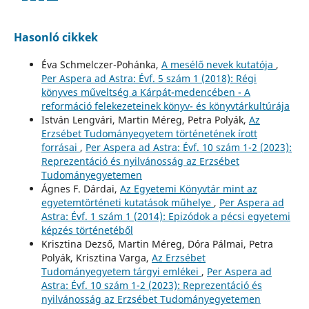
Hasonló cikkek
Éva Schmelczer-Pohánka,
A mesélő nevek kutatója
,
Per Aspera ad Astra: Évf. 5 szám 1 (2018): Régi
könyves műveltség a Kárpát-medencében - A
reformáció felekezeteinek könyv- és könyvtárkultúrája
István Lengvári, Martin Méreg, Petra Polyák,
Az
Erzsébet Tudományegyetem történetének írott
forrásai
,
Per Aspera ad Astra: Évf. 10 szám 1-2 (2023):
Reprezentáció és nyilvánosság az Erzsébet
Tudományegyetemen
Ágnes F. Dárdai,
Az Egyetemi Könyvtár mint az
egyetemtörténeti kutatások műhelye
,
Per Aspera ad
Astra: Évf. 1 szám 1 (2014): Epizódok a pécsi egyetemi
képzés történetéből
Krisztina Dezső, Martin Méreg, Dóra Pálmai, Petra
Polyák, Krisztina Varga,
Az Erzsébet
Tudományegyetem tárgyi emlékei
,
Per Aspera ad
Astra: Évf. 10 szám 1-2 (2023): Reprezentáció és
nyilvánosság az Erzsébet Tudományegyetemen