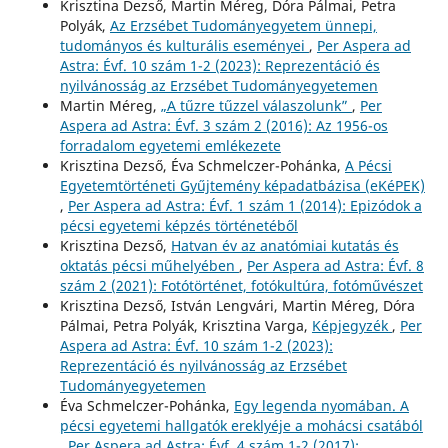
Krisztina Dezső, Martin Méreg, Dóra Pálmai, Petra
Polyák,
Az Erzsébet Tudományegyetem ünnepi,
tudományos és kulturális eseményei
,
Per Aspera ad
Astra: Évf. 10 szám 1-2 (2023): Reprezentáció és
nyilvánosság az Erzsébet Tudományegyetemen
Martin Méreg,
„A tűzre tűzzel válaszolunk”
,
Per
Aspera ad Astra: Évf. 3 szám 2 (2016): Az 1956-os
forradalom egyetemi emlékezete
Krisztina Dezső, Éva Schmelczer-Pohánka,
A Pécsi
Egyetemtörténeti Gyűjtemény képadatbázisa (eKéPEK)
,
Per Aspera ad Astra: Évf. 1 szám 1 (2014): Epizódok a
pécsi egyetemi képzés történetéből
Krisztina Dezső,
Hatvan év az anatómiai kutatás és
oktatás pécsi műhelyében
,
Per Aspera ad Astra: Évf. 8
szám 2 (2021): Fotótörténet, fotókultúra, fotóművészet
Krisztina Dezső, István Lengvári, Martin Méreg, Dóra
Pálmai, Petra Polyák, Krisztina Varga,
Képjegyzék
,
Per
Aspera ad Astra: Évf. 10 szám 1-2 (2023):
Reprezentáció és nyilvánosság az Erzsébet
Tudományegyetemen
Éva Schmelczer-Pohánka,
Egy legenda nyomában. A
pécsi egyetemi hallgatók ereklyéje a mohácsi csatából
,
Per Aspera ad Astra: Évf. 4 szám 1-2 (2017):