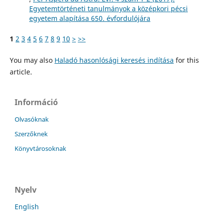
Egyetemtörténeti tanulmányok a középkori pécsi
egyetem alapítása 650. évfordulójára
1
2
3
4
5
6
7
8
9
10
>
>>
You may also
Haladó hasonlósági keresés indítása
for this
article.
Információ
Olvasóknak
Szerzőknek
Könyvtárosoknak
Nyelv
English