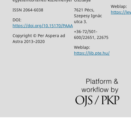
Weblap:
ISSN 2064-6038
7621 Pécs,
https://le
Szepesy Ignác
DOI:
utca 3.
https://doi.org/10.15170/PAAA
+36-72/501-
Copyright © Per Aspera ad
600/22651, 22675
Astra 2013–2020
Weblap:
https://lib.pte.hu/