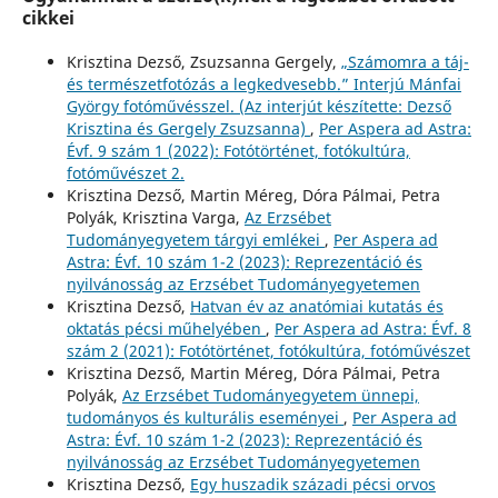
cikkei
Krisztina Dezső, Zsuzsanna Gergely,
„Számomra a táj-
és természetfotózás a legkedvesebb.” Interjú Mánfai
György fotóművésszel. (Az interjút készítette: Dezső
Krisztina és Gergely Zsuzsanna)
,
Per Aspera ad Astra:
Évf. 9 szám 1 (2022): Fotótörténet, fotókultúra,
fotóművészet 2.
Krisztina Dezső, Martin Méreg, Dóra Pálmai, Petra
Polyák, Krisztina Varga,
Az Erzsébet
Tudományegyetem tárgyi emlékei
,
Per Aspera ad
Astra: Évf. 10 szám 1-2 (2023): Reprezentáció és
nyilvánosság az Erzsébet Tudományegyetemen
Krisztina Dezső,
Hatvan év az anatómiai kutatás és
oktatás pécsi műhelyében
,
Per Aspera ad Astra: Évf. 8
szám 2 (2021): Fotótörténet, fotókultúra, fotóművészet
Krisztina Dezső, Martin Méreg, Dóra Pálmai, Petra
Polyák,
Az Erzsébet Tudományegyetem ünnepi,
tudományos és kulturális eseményei
,
Per Aspera ad
Astra: Évf. 10 szám 1-2 (2023): Reprezentáció és
nyilvánosság az Erzsébet Tudományegyetemen
Krisztina Dezső,
Egy huszadik századi pécsi orvos