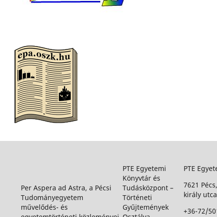
PTE Egyetemi
PTE Egyet
Könyvtár és
7621 Pécs
Per Aspera ad Astra, a Pécsi
Tudásközpont –
király utca
Tudományegyetem
Történeti
művelődés- és
Gyűjtemények
+36-72/50
egyetemtörténeti közleményei
Osztálya