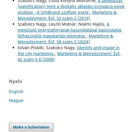
Szabolcs Nagy, Csilla Konyha Molnárné,
A játékosítás
(gamification) mint a digitális oktatási innováció egyik
eszköze - A SimBrand szoftver esete
,
Marketing &
Menedzsment: Évf. 53 szám 2 (2019)
Szabolcs Nagy, László Molnár, Noémi Hajdú,
A
megújuló energiaforrások használatával kapcsolatos
felhasználói magatartás elemzése
,
Marketing &
Menedzsment: Évf. 58 szám 3 (2024)
István Piskóti, Szabolcs Nagy,
Identity and image in
the city marketing
,
Marketing & Menedzsment: Évf.
42 szám 5-6 (2008)
Nyelv
English
Magyar
Make a Submission