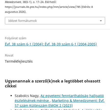
Menedzsment
, 38(6-1), o. 17–24. Elérhető:
https://journals.lib.pte.hu/index.php/mm/article/view/785 (Elérés: 8
augusztus 2026).
Idézet formátumok
Folyóirat szám
Évf. 38 szám 6-1 (2004): Évf. 38-39 szám 6-1 (2004-2005)
Rovat
Termékfejlesztés
Ugyanannak a szerző(k)nek a legtöbbet olvasott
cikkei
Szabolcs Nagy,
Az egyetemi fenntarthatóság hallgatói
észlelésének mérése
,
Marketing & Menedzsment: Évf.
57 szám Különszám EMOK 2 (2023)