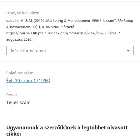
Hogyan kell idézni
szerzők, M. & M. (2019) „Marketing & Menedzsment 1996 / 1. szám”,
Marketing
& Menedzsment
, 30(1), o. 84 oldal. Elérhető:
https://journals.lib.pte.hu/index.php/mm/article/view/2528 (Elérés: 7
augusztus 2026).
Idézet formátumok
Folyóirat szám
Évf. 30 szám 1 (1996)
Rovat
Teljes szám
Ugyanannak a szerző(k)nek a legtöbbet olvasott
cikkei