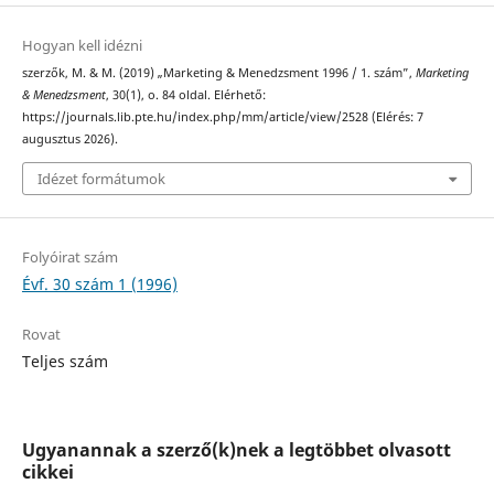
Hogyan kell idézni
szerzők, M. & M. (2019) „Marketing & Menedzsment 1996 / 1. szám”,
Marketing
& Menedzsment
, 30(1), o. 84 oldal. Elérhető:
https://journals.lib.pte.hu/index.php/mm/article/view/2528 (Elérés: 7
augusztus 2026).
Idézet formátumok
Folyóirat szám
Évf. 30 szám 1 (1996)
Rovat
Teljes szám
Ugyanannak a szerző(k)nek a legtöbbet olvasott
cikkei