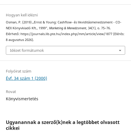
Hogyan kell idézni
Osman, P. (2019) „Ernst & Young: Cashflow- és likviditásmenedzsment - CO-
NEX Könyvkiadó Kft., 1999”,
Marketing & Menedzsment
, 34(1), o. 75–76.
Elérhető: https://journals.lib.pte.hu/index.php/mm/article/view/1877 (Elérés:
8 augusztus 2026).
Idézet formátumok
Folyóirat szám
Évf. 34 szám 1 (2000)
Rovat
Könyvismertetés
Ugyanannak a szerző(k)nek a legtöbbet olvasott
cikkei