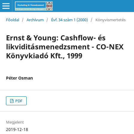
Főoldal
/
Archívum
/
Évf. 34 szám 1 (2000)
/
Könyvismertetés
Ernst & Young: Cashflow- és
likviditásmenedzsment - CO-NEX
Könyvkiadó Kft., 1999
Péter Osman
PDF
Megjelent
2019-12-18