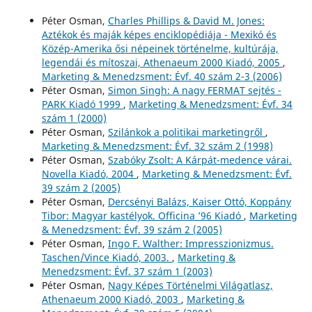
Péter Osman,
Charles Phillips & David M. Jones:
Aztékok és maják képes enciklopédiája - Mexikó és
Közép-Amerika ősi népeinek történelme, kultúrája,
legendái és mítoszai, Athenaeum 2000 Kiadó, 2005
,
Marketing & Menedzsment: Évf. 40 szám 2-3 (2006)
Péter Osman,
Simon Singh: A nagy FERMAT sejtés -
PARK Kiadó 1999
,
Marketing & Menedzsment: Évf. 34
szám 1 (2000)
Péter Osman,
Szilánkok a politikai marketingről
,
Marketing & Menedzsment: Évf. 32 szám 2 (1998)
Péter Osman,
Szabóky Zsolt: A Kárpát-medence várai.
Novella Kiadó, 2004
,
Marketing & Menedzsment: Évf.
39 szám 2 (2005)
Péter Osman,
Dercsényi Balázs, Kaiser Ottó, Koppány
Tibor: Magyar kastélyok. Officina ’96 Kiadó
,
Marketing
& Menedzsment: Évf. 39 szám 2 (2005)
Péter Osman,
Ingo F. Walther: Impresszionizmus.
Taschen/Vince Kiadó, 2003.
,
Marketing &
Menedzsment: Évf. 37 szám 1 (2003)
Péter Osman,
Nagy Képes Történelmi Világatlasz,
Athenaeum 2000 Kiadó, 2003
,
Marketing &