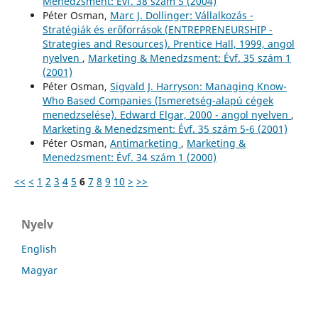
Menedzsment: Évf. 38 szám 5 (2004)
Péter Osman,
Marc J. Dollinger: Vállalkozás -
Stratégiák és erőforrások (ENTREPRENEURSHIP -
Strategies and Resources). Prentice Hall, 1999, angol
nyelven
,
Marketing & Menedzsment: Évf. 35 szám 1
(2001)
Péter Osman,
Sigvald J. Harryson: Managing Know-
Who Based Companies (Ismeretség-alapú cégek
menedzselése). Edward Elgar, 2000 - angol nyelven
,
Marketing & Menedzsment: Évf. 35 szám 5-6 (2001)
Péter Osman,
Antimarketing
,
Marketing &
Menedzsment: Évf. 34 szám 1 (2000)
<<
<
1
2
3
4
5
6
7
8
9
10
>
>>
Nyelv
English
Magyar