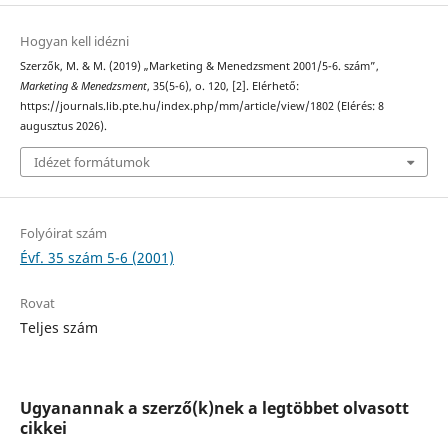
Hogyan kell idézni
Szerzők, M. & M. (2019) „Marketing & Menedzsment 2001/5-6. szám”,
Marketing & Menedzsment
, 35(5-6), o. 120, [2]. Elérhető:
https://journals.lib.pte.hu/index.php/mm/article/view/1802 (Elérés: 8
augusztus 2026).
Idézet formátumok
Folyóirat szám
Évf. 35 szám 5-6 (2001)
Rovat
Teljes szám
Ugyanannak a szerző(k)nek a legtöbbet olvasott
cikkei