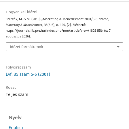
Hogyan kell idézni
Szerzők, M. & M. (2019) „Marketing & Menedzsment 2001/5-6. szám”,
Marketing & Menedzsment
, 35(5-6), o. 120, [2]. Elérhető:
https://journals.lib.pte.hu/index.php/mm/article/view/1802 (Elérés: 7
augusztus 2026).
Idézet formátumok
Folyóirat szám
Évf. 35 szám 5-6 (2001)
Rovat
Teljes szám
Nyelv
English