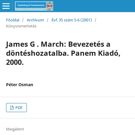
Főoldal
/
Archívum
/
Évf. 35 szám 5-6 (2001)
/
Könyvismertetés
James G . March: Bevezetés a
döntéshozatalba. Panem Kiadó,
2000.
Péter Osman
PDF
Megjelent