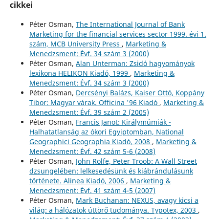
cikkei
Péter Osman,
The International Journal of Bank
Marketing for the financial services sector 1999. évi 1.
szám, MCB University Press
,
Marketing &
Menedzsment: Évf. 34 szám 3 (2000)
Péter Osman,
Alan Unterman: Zsidó hagyományok
lexikona HELIKON Kiadó, 1999
,
Marketing &
Menedzsment: Évf. 34 szám 3 (2000)
Péter Osman,
Dercsényi Balázs, Kaiser Ottó, Koppány
Tibor: Magyar várak. Officina '96 Kiadó
,
Marketing &
Menedzsment: Évf. 39 szám 2 (2005)
Péter Osman,
Francis Janot: Királymúmiák -
Halhatatlanság az ókori Egyiptomban, National
Geographici Geographia Kiadó, 2008
,
Marketing &
Menedzsment: Évf. 42 szám 5-6 (2008)
Péter Osman,
John Rolfe, Peter Troob: A Wall Street
dzsungelében: lelkesedésünk és kiábrándulásunk
története. Alinea Kiadó, 2006
,
Marketing &
Menedzsment: Évf. 41 szám 4-5 (2007)
Péter Osman,
Mark Buchanan: NEXUS, avagy kicsi a
világ: a hálózatok úttörő tudománya. Typotex, 2003
,