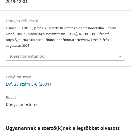
2019-12-01
Hogyan kell idézni
Osman, P. (2019) „James G . March: Bevezetés a döntéshozatalba. Panem
Kiadó, 2000”.,
Marketing & Menedzsment
, 35(5-6), o. 118–119. Elérhető:
https://journals.lib.pte.hu/index.php/mm/article/view/1799 (Elérés: 9
augusztus 2026).
Idézet formátumok
Folyóirat szám
Évf. 35 szám 5-6 (2001)
Rovat
Könyvismertetés
Ugyanannak a szerző(k)nek a legtöbbet olvasott