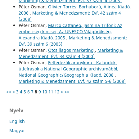
Marketing & Menedzsment: Évf. 37 szám 4 (2003)
Péter Osman,
Olivier Torrés: Borháború, Alinea Kiadó,
2006
,
Marketing & Menedzsment: Évf. 42 szám 4
(2008)
Péter Osman,
Marco Cattaneo, Jasmina Trifoni: Az
emberiség kincsei, Az UNESCO Világörökség,
Alexandra Kiadó, 2005
,
Marketing & Menedzsment:
Évf. 39 szám 6 (2005)
Péter Osman,
Ötcsillagos marketing
,
Marketing &
Menedzsment: Évf. 34 szám 4 (2000)
Péter Osman,
Felfedezők aranykora - Kalandok,
útleírások a National Geographie archívumából,
National Geographic/Geographia Kiadó, 2008
,
Marketing & Menedzsment: Évf. 42 szám 5-6 (2008)
<<
<
3
4
5
6
7
8
9
10
11
12
>
>>
Nyelv
English
Magyar