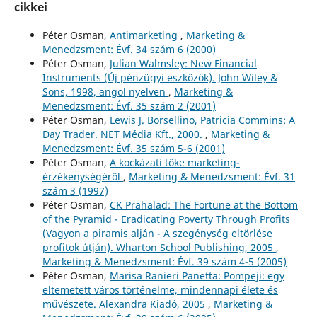
cikkei
Péter Osman,
Antimarketing
,
Marketing &
Menedzsment: Évf. 34 szám 6 (2000)
Péter Osman,
Julian Walmsley: New Financial
Instruments (Új pénzügyi eszközök). John Wiley &
Sons, 1998, angol nyelven
,
Marketing &
Menedzsment: Évf. 35 szám 2 (2001)
Péter Osman,
Lewis J. Borsellino, Patricia Commins: A
Day Trader. NET Média Kft., 2000.
,
Marketing &
Menedzsment: Évf. 35 szám 5-6 (2001)
Péter Osman,
A kockázati tőke marketing-
érzékenységéről
,
Marketing & Menedzsment: Évf. 31
szám 3 (1997)
Péter Osman,
CK Prahalad: The Fortune at the Bottom
of the Pyramid - Eradicating Poverty Through Profits
(Vagyon a piramis alján - A szegénység eltörlése
profitok útján). Wharton School Publishing, 2005
,
Marketing & Menedzsment: Évf. 39 szám 4-5 (2005)
Péter Osman,
Marisa Ranieri Panetta: Pompeji: egy
eltemetett város történelme, mindennapi élete és
művészete. Alexandra Kiadó, 2005
,
Marketing &