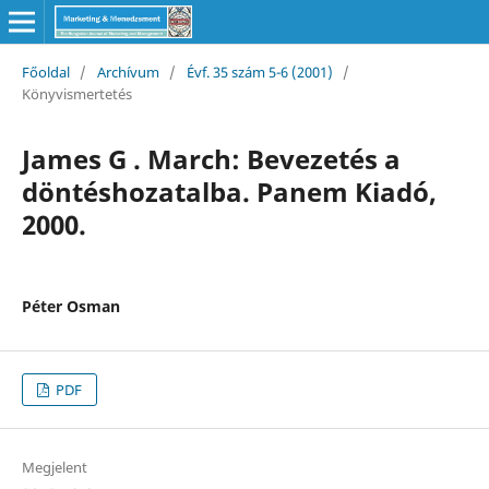
Főoldal
/
Archívum
/
Évf. 35 szám 5-6 (2001)
/
Könyvismertetés
James G . March: Bevezetés a
döntéshozatalba. Panem Kiadó,
2000.
Péter Osman
PDF
Megjelent