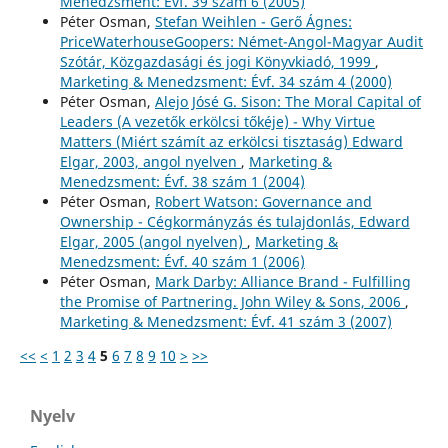
Menedzsment: Évf. 39 szám 6 (2005)
Péter Osman,
Stefan Weihlen - Gerő Ágnes:
PriceWaterhouseGoopers: Német-Angol-Magyar Audit
Szótár, Közgazdasági és jogi Könyvkiadó, 1999
,
Marketing & Menedzsment: Évf. 34 szám 4 (2000)
Péter Osman,
Alejo Jósé G. Sison: The Moral Capital of
Leaders (A vezetők erkölcsi tőkéje) - Why Virtue
Matters (Miért számít az erkölcsi tisztaság) Edward
Elgar, 2003, angol nyelven
,
Marketing &
Menedzsment: Évf. 38 szám 1 (2004)
Péter Osman,
Robert Watson: Governance and
Ownership - Cégkormányzás és tulajdonlás, Edward
Elgar, 2005 (angol nyelven)
,
Marketing &
Menedzsment: Évf. 40 szám 1 (2006)
Péter Osman,
Mark Darby: Alliance Brand - Fulfilling
the Promise of Partnering. John Wiley & Sons, 2006
,
Marketing & Menedzsment: Évf. 41 szám 3 (2007)
<<
<
1
2
3
4
5
6
7
8
9
10
>
>>
Nyelv