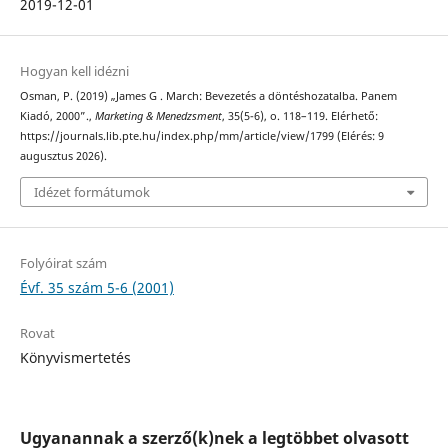
2019-12-01
Hogyan kell idézni
Osman, P. (2019) „James G . March: Bevezetés a döntéshozatalba. Panem
Kiadó, 2000”.,
Marketing & Menedzsment
, 35(5-6), o. 118–119. Elérhető:
https://journals.lib.pte.hu/index.php/mm/article/view/1799 (Elérés: 9
augusztus 2026).
Idézet formátumok
Folyóirat szám
Évf. 35 szám 5-6 (2001)
Rovat
Könyvismertetés
Ugyanannak a szerző(k)nek a legtöbbet olvasott