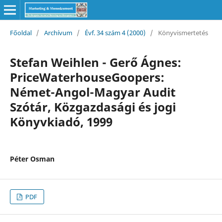
Főoldal
/
Archívum
/
Évf. 34 szám 4 (2000)
/
Könyvismertetés
Stefan Weihlen - Gerő Ágnes:
PriceWaterhouseGoopers:
Német-Angol-Magyar Audit
Szótár, Közgazdasági és jogi
Könyvkiadó, 1999
Péter Osman
PDF