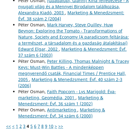
Péter Osman,
[Guadalupi, Gianni] Kína felfedezése - A
nyugati világ és a Mennyei Birodalom találkozása,
Alexandra Kiadó, 2003
,
Marketing & Menedzsment:
Évf. 38 szám 2 (2004)
Péter Osman,
Mark Harvey, Steve Quilley, Huw
Beynon: Exploring the Tomato - Transformations of
Nature, Society and Economy (A paradicsom feltárása:
a természet, a társadalom és a gazdaság átalakításai)
Edward Elgar, 2002
,
Marketing & Menedzsment: Évf.
37 szám 6 (2003)
Péter Osman,
Peter Killing, Thomas Malnight & Tracey
Keys: Must-Win Battles - A mindenképpen
megnyerendő csaták, Financial Times / Prentice Hall,
2005
,
Marketing & Menedzsment: Évf. 40 szám 2-3
(2006)
Péter Osman,
Faith Popcorn - Lys Marigold: Éva-
marketing, Geomédia, 2001
,
Marketing &
Menedzsment: Évf. 36 szám 1 (2002)
Péter Osman,
Antimarketing
,
Marketing &
Menedzsment: Évf. 34 szám 6 (2000)
<<
<
1
2
3
4
5
6
7
8
9
10
>
>>