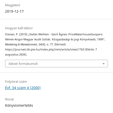
Megjelent
2019-12-17
Hogyan kell idézni
Osman, P. (2019) „Stefan Weihlen - Gerő Ágnes: PriceWaterhouseGoopers:
Német-Angol-Magyar Audit Szótár, Közgazdasági és jogi Könyvkiadó, 1999”,
Marketing & Menedzsment
, 34(4), o. 77. Elérhető:
https://journals.lib.pte.hu/index.php/mm/article/view/1763 (Elérés: 7
augusztus 2026).
Idézet formátumok
Folyóirat szám
Évf. 34 szám 4 (2000)
Rovat
Könyvismertetés