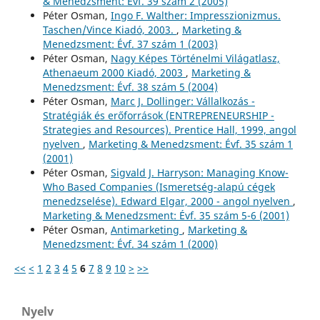
& Menedzsment: Évf. 39 szám 2 (2005)
Péter Osman,
Ingo F. Walther: Impresszionizmus.
Taschen/Vince Kiadó, 2003.
,
Marketing &
Menedzsment: Évf. 37 szám 1 (2003)
Péter Osman,
Nagy Képes Történelmi Világatlasz,
Athenaeum 2000 Kiadó, 2003
,
Marketing &
Menedzsment: Évf. 38 szám 5 (2004)
Péter Osman,
Marc J. Dollinger: Vállalkozás -
Stratégiák és erőforrások (ENTREPRENEURSHIP -
Strategies and Resources). Prentice Hall, 1999, angol
nyelven
,
Marketing & Menedzsment: Évf. 35 szám 1
(2001)
Péter Osman,
Sigvald J. Harryson: Managing Know-
Who Based Companies (Ismeretség-alapú cégek
menedzselése). Edward Elgar, 2000 - angol nyelven
,
Marketing & Menedzsment: Évf. 35 szám 5-6 (2001)
Péter Osman,
Antimarketing
,
Marketing &
Menedzsment: Évf. 34 szám 1 (2000)
<<
<
1
2
3
4
5
6
7
8
9
10
>
>>
Nyelv