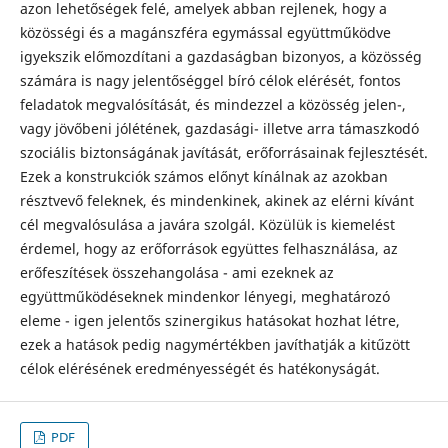
azon lehetőségek felé, amelyek abban rejlenek, hogy a
közösségi és a magánszféra egymással együttműködve
igyekszik előmozdítani a gazdaságban bizonyos, a közösség
számára is nagy jelentőséggel bíró célok elérését, fontos
feladatok megvalósítását, és mindezzel a közösség jelen-,
vagy jövőbeni jólétének, gazdasági- illetve arra támaszkodó
szociális biztonságának javítását, erőforrásainak fejlesztését.
Ezek a konstrukciók számos előnyt kínálnak az azokban
résztvevő feleknek, és mindenkinek, akinek az elérni kívánt
cél megvalósulása a javára szolgál. Közülük is kiemelést
érdemel, hogy az erőforrások együttes felhasználása, az
erőfeszítések összehangolása - ami ezeknek az
együttműködéseknek mindenkor lényegi, meghatározó
eleme - igen jelentős szinergikus hatásokat hozhat létre,
ezek a hatások pedig nagymértékben javíthatják a kitűzött
célok elérésének eredményességét és hatékonyságát.
PDF