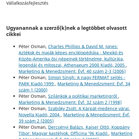
Vállalkozásfejlesztés
Ugyanannak a szerző(k)nek a legtöbbet olvasott
cikkei
Péter Osman,
Charles Phillips & David M. Jones:
Aztékok és maják képes enciklopédiája - Mexikó és
Közép-Amerika ősi népeinek történelme, kultúrája,
legendái és mítoszai, Athenaeum 2000 Kiadó, 2005
,
Marketing & Menedzsment: Évf. 40 szám 2-3 (2006)
Péter Osman,
Simon Singh: A nagy FERMAT sejtés -
PARK Kiadó 1999
,
Marketing & Menedzsment: Évf. 34
szám 1 (2000)
Péter Osman,
Szilánkok a politikai marketingről
,
Marketing & Menedzsment: Évf. 32 szám 2 (1998)
Péter Osman,
Szabóky Zsolt: A Kárpát-medence várai.
Novella Kiadó, 2004
,
Marketing & Menedzsment: Évf.
39 szám 2 (2005)
Péter Osman,
Dercsényi Balázs, Kaiser Ottó, Koppány
Tibor: Magyar kastélyok. Officina ’96 Kiadó
,
Marketing