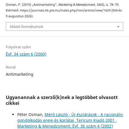
Osman, P. (2019) „Antimarketing”,
Marketing & Menedzsment
, 34(6), o. 78–79.
Elérhető: https://journals.lib.pte.hu/index.php/mm/article/view/1629 (Elérés:
9 augusztus 2026).
Idézet formátumok
Folyóirat szám
Évf. 34 szám 6 (2000)
Rovat
Antimarketing
Ugyanannak a szerző(k)nek a legtöbbet olvasott
cikkei
Péter Osman,
Mérő László - Új észjárások - A racionális
gondolkodás ereje és korlátai, Tericum Kiadó 2001
,
Marketing & Menedzsment: Évf. 36 szám 4 (2002)