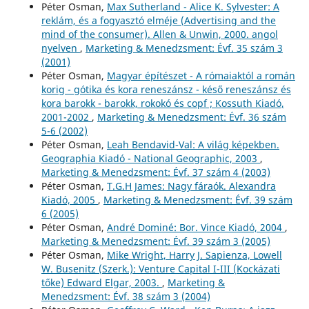
Péter Osman,
Max Sutherland - Alice K. Sylvester: A
reklám, és a fogyasztó elméje (Advertising and the
mind of the consumer). Allen & Unwin, 2000. angol
nyelven
,
Marketing & Menedzsment: Évf. 35 szám 3
(2001)
Péter Osman,
Magyar építészet - A rómaiaktól a román
korig - gótika és kora reneszánsz - késő reneszánsz és
kora barokk - barokk, rokokó és copf ; Kossuth Kiadó,
2001-2002
,
Marketing & Menedzsment: Évf. 36 szám
5-6 (2002)
Péter Osman,
Leah Bendavid-Val: A világ képekben.
Geographia Kiadó - National Geographic, 2003
,
Marketing & Menedzsment: Évf. 37 szám 4 (2003)
Péter Osman,
T.G.H James: Nagy fáraók. Alexandra
Kiadó, 2005
,
Marketing & Menedzsment: Évf. 39 szám
6 (2005)
Péter Osman,
André Dominé: Bor. Vince Kiadó, 2004
,
Marketing & Menedzsment: Évf. 39 szám 3 (2005)
Péter Osman,
Mike Wright, Harry J. Sapienza, Lowell
W. Busenitz (Szerk.): Venture Capital I-III (Kockázati
tőke) Edward Elgar, 2003.
,
Marketing &
Menedzsment: Évf. 38 szám 3 (2004)