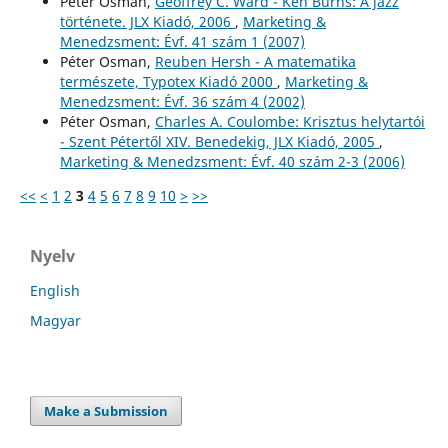
Péter Osman,
Geoffrey C. Ward - Ken Burns: A jazz
története. JLX Kiadó, 2006
,
Marketing &
Menedzsment: Évf. 41 szám 1 (2007)
Péter Osman,
Reuben Hersh - A matematika
természete, Typotex Kiadó 2000
,
Marketing &
Menedzsment: Évf. 36 szám 4 (2002)
Péter Osman,
Charles A. Coulombe: Krisztus helytartói
- Szent Pétertől XIV. Benedekig, JLX Kiadó, 2005
,
Marketing & Menedzsment: Évf. 40 szám 2-3 (2006)
<<
<
1
2
3
4
5
6
7
8
9
10
>
>>
Nyelv
English
Magyar
Make a Submission