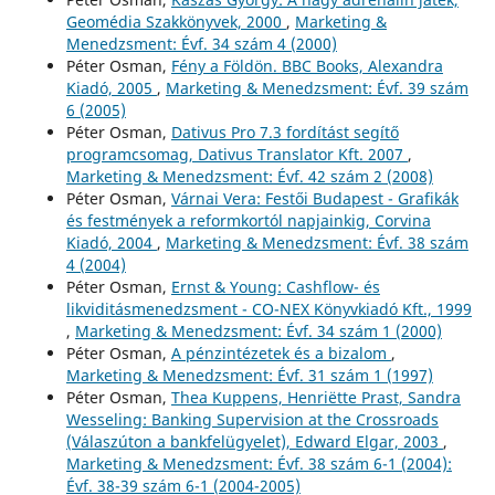
Geomédia Szakkönyvek, 2000
,
Marketing &
Menedzsment: Évf. 34 szám 4 (2000)
Péter Osman,
Fény a Földön. BBC Books, Alexandra
Kiadó, 2005
,
Marketing & Menedzsment: Évf. 39 szám
6 (2005)
Péter Osman,
Dativus Pro 7.3 fordítást segítő
programcsomag, Dativus Translator Kft. 2007
,
Marketing & Menedzsment: Évf. 42 szám 2 (2008)
Péter Osman,
Várnai Vera: Festői Budapest - Grafikák
és festmények a reformkortól napjainkig, Corvina
Kiadó, 2004
,
Marketing & Menedzsment: Évf. 38 szám
4 (2004)
Péter Osman,
Ernst & Young: Cashflow- és
likviditásmenedzsment - CO-NEX Könyvkiadó Kft., 1999
,
Marketing & Menedzsment: Évf. 34 szám 1 (2000)
Péter Osman,
A pénzintézetek és a bizalom
,
Marketing & Menedzsment: Évf. 31 szám 1 (1997)
Péter Osman,
Тhea Kuppens, Henriëtte Prast, Sandra
Wesseling: Banking Supervision at the Crossroads
(Válaszúton a bankfelügyelet), Edward Elgar, 2003
,
Marketing & Menedzsment: Évf. 38 szám 6-1 (2004):
Évf. 38-39 szám 6-1 (2004-2005)