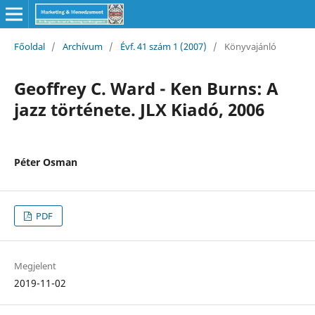
Főoldal
/
Archívum
/
Évf. 41 szám 1 (2007)
/
Könyvajánló
Geoffrey C. Ward - Ken Burns: A
jazz története. JLX Kiadó, 2006
Péter Osman
PDF
Megjelent
2019-11-02