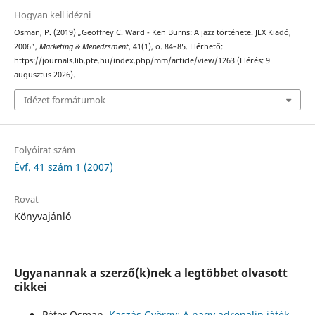
Hogyan kell idézni
Osman, P. (2019) „Geoffrey C. Ward - Ken Burns: A jazz története. JLX Kiadó,
2006”,
Marketing & Menedzsment
, 41(1), o. 84–85. Elérhető:
https://journals.lib.pte.hu/index.php/mm/article/view/1263 (Elérés: 9
augusztus 2026).
Idézet formátumok
Folyóirat szám
Évf. 41 szám 1 (2007)
Rovat
Könyvajánló
Ugyanannak a szerző(k)nek a legtöbbet olvasott
cikkei
Péter Osman,
Kaszás György: A nagy adrenalin játék,