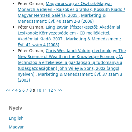
Péter Osman,
Magyarország az Osztrák-Magyar
Monarchia idején - Rajzok és grafikák, Kossuth Kiadó /
Magyar Nemzeti Galéria, 2005
,
Marketing &
Menedzsment: Évf. 40 szám 2-3 (2006)
Péter Osman,
Láng István (főszerkesztő): Akadémiai
Lexikonok: Környezetvédelem - CD melléklettel,
Akadémiai Kiadó, 2007
,
Marketing & Menedzsment:
Évf. 42 szám 4 (2008)
Péter Osman,
Chris Westland: Valuing technology: The
New Science of Wealth in the Knowledge Economy (A
technológia értékelése: a gazdagság új tudománya a
tudásgazdaságban) John Wiley & Sons, 2002 (angol
nyelven)
,
Marketing & Menedzsment: Évf. 37 szám 3
(2003)
<<
<
4
5
6
7
8
9
10
11
12
>
>>
Nyelv
English
Magyar