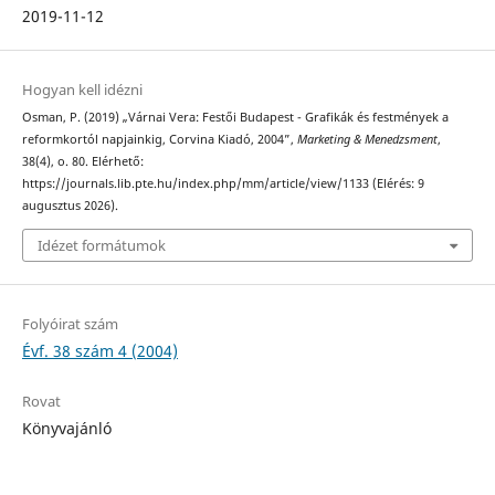
2019-11-12
Hogyan kell idézni
Osman, P. (2019) „Várnai Vera: Festői Budapest - Grafikák és festmények a
reformkortól napjainkig, Corvina Kiadó, 2004”,
Marketing & Menedzsment
,
38(4), o. 80. Elérhető:
https://journals.lib.pte.hu/index.php/mm/article/view/1133 (Elérés: 9
augusztus 2026).
Idézet formátumok
Folyóirat szám
Évf. 38 szám 4 (2004)
Rovat
Könyvajánló