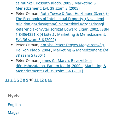
és munkái. Kossuth Kiadó, 2005
,
Marketing &
Menedzsment: Évf. 39 szám 2 (2005)
Péter Osman,
Ruth Towse & Rudi Holzhauer (Szerk.) -
The Economics of Intellectual Property, (A szellemi
tulajdon gazdaságtana) Nemzetközi Közgazdasági
Referenciakönyvtár sorozat Edward Elgar, 2002, ISBN
1 84064351 X (4 kötet)
,
Marketing & Menedzsment:
Évf. 36 szám 5-6 (2002)
Péter Osman,
Korniss Péter: Fényes Magyarország,
Helikon Kiadó, 2004
,
Marketing & Menedzsment: Évf.
38 szám 5 (2004)
Péter Osman,
James G . March: Bevezetés a
döntéshozatalba. Panem Kiadó, 2000.
,
Marketing &
Menedzsment: Évf. 35 szám 5-6 (2001)
<<
<
5
6
7
8
9
10
11
12
>
>>
Nyelv
English
Magyar