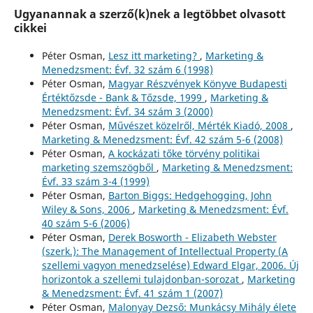
Ugyanannak a szerző(k)nek a legtöbbet olvasott
cikkei
Péter Osman,
Lesz itt marketing?
,
Marketing &
Menedzsment: Évf. 32 szám 6 (1998)
Péter Osman,
Magyar Részvények Könyve Budapesti
Értéktőzsde - Bank & Tőzsde, 1999
,
Marketing &
Menedzsment: Évf. 34 szám 3 (2000)
Péter Osman,
Művészet közelről, Mérték Kiadó, 2008
,
Marketing & Menedzsment: Évf. 42 szám 5-6 (2008)
Péter Osman,
A kockázati tőke törvény politikai
marketing szemszögből
,
Marketing & Menedzsment:
Évf. 33 szám 3-4 (1999)
Péter Osman,
Barton Biggs: Hedgehogging, John
Wiley & Sons, 2006
,
Marketing & Menedzsment: Évf.
40 szám 5-6 (2006)
Péter Osman,
Derek Bosworth - Elizabeth Webster
(szerk.): The Management of Intellectual Property (A
szellemi vagyon menedzselése) Edward Elgar, 2006. Új
horizontok a szellemi tulajdonban-sorozat
,
Marketing
& Menedzsment: Évf. 41 szám 1 (2007)
Péter Osman,
Malonyay Dezső: Munkácsy Mihály élete