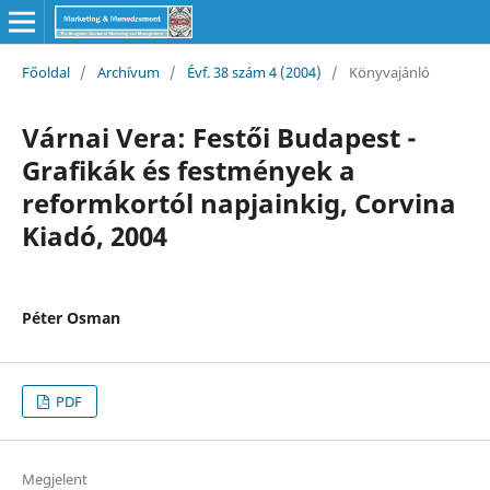
Főoldal
/
Archívum
/
Évf. 38 szám 4 (2004)
/
Könyvajánló
Várnai Vera: Festői Budapest -
Grafikák és festmények a
reformkortól napjainkig, Corvina
Kiadó, 2004
Péter Osman
PDF
Megjelent