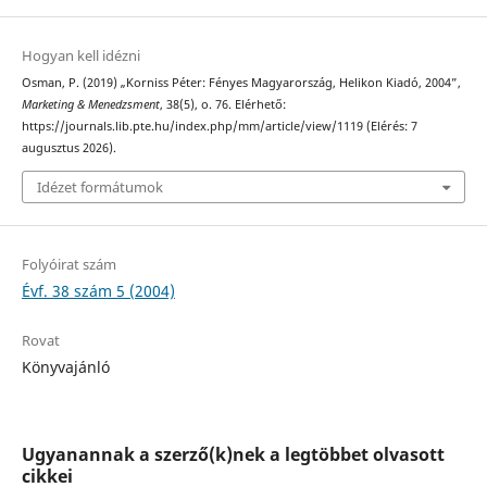
Hogyan kell idézni
Osman, P. (2019) „Korniss Péter: Fényes Magyarország, Helikon Kiadó, 2004”,
Marketing & Menedzsment
, 38(5), o. 76. Elérhető:
https://journals.lib.pte.hu/index.php/mm/article/view/1119 (Elérés: 7
augusztus 2026).
Idézet formátumok
Folyóirat szám
Évf. 38 szám 5 (2004)
Rovat
Könyvajánló
Ugyanannak a szerző(k)nek a legtöbbet olvasott
cikkei