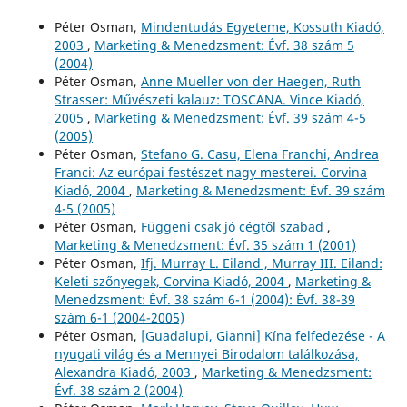
Péter Osman,
Mindentudás Egyeteme, Kossuth Kiadó,
2003
,
Marketing & Menedzsment: Évf. 38 szám 5
(2004)
Péter Osman,
Anne Mueller von der Haegen, Ruth
Strasser: Művészeti kalauz: TOSCANA. Vince Kiadó,
2005
,
Marketing & Menedzsment: Évf. 39 szám 4-5
(2005)
Péter Osman,
Stefano G. Casu, Elena Franchi, Andrea
Franci: Az európai festészet nagy mesterei. Corvina
Kiadó, 2004
,
Marketing & Menedzsment: Évf. 39 szám
4-5 (2005)
Péter Osman,
Függeni csak jó cégtől szabad
,
Marketing & Menedzsment: Évf. 35 szám 1 (2001)
Péter Osman,
Ifj. Murray L. Eiland , Murray III. Eiland:
Keleti szőnyegek, Corvina Kiadó, 2004
,
Marketing &
Menedzsment: Évf. 38 szám 6-1 (2004): Évf. 38-39
szám 6-1 (2004-2005)
Péter Osman,
[Guadalupi, Gianni] Kína felfedezése - A
nyugati világ és a Mennyei Birodalom találkozása,
Alexandra Kiadó, 2003
,
Marketing & Menedzsment:
Évf. 38 szám 2 (2004)