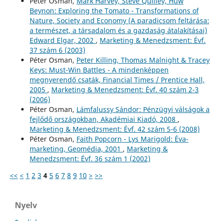
Péter Osman,
Mark Harvey, Steve Quilley, Huw
Beynon: Exploring the Tomato - Transformations of
Nature, Society and Economy (A paradicsom feltárása:
a természet, a társadalom és a gazdaság átalakításai)
Edward Elgar, 2002
,
Marketing & Menedzsment: Évf.
37 szám 6 (2003)
Péter Osman,
Peter Killing, Thomas Malnight & Tracey
Keys: Must-Win Battles - A mindenképpen
megnyerendő csaták, Financial Times / Prentice Hall,
2005
,
Marketing & Menedzsment: Évf. 40 szám 2-3
(2006)
Péter Osman,
Lámfalussy Sándor: Pénzügyi válságok a
fejlődő országokban, Akadémiai Kiadó, 2008
,
Marketing & Menedzsment: Évf. 42 szám 5-6 (2008)
Péter Osman,
Faith Popcorn - Lys Marigold: Éva-
marketing, Geomédia, 2001
,
Marketing &
Menedzsment: Évf. 36 szám 1 (2002)
<<
<
1
2
3
4
5
6
7
8
9
10
>
>>
Nyelv