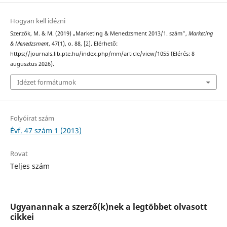
Hogyan kell idézni
Szerzők, M. & M. (2019) „Marketing & Menedzsment 2013/1. szám”,
Marketing
& Menedzsment
, 47(1), o. 88, [2]. Elérhető:
https://journals.lib.pte.hu/index.php/mm/article/view/1055 (Elérés: 8
augusztus 2026).
Idézet formátumok
Folyóirat szám
Évf. 47 szám 1 (2013)
Rovat
Teljes szám
Ugyanannak a szerző(k)nek a legtöbbet olvasott
cikkei