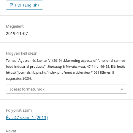
PDF (English)
Megjelent
2019-11-07
Hogyan kell idézni
Temesi, Ágoston és Szente, V. (2019) „Marketing aspects of functional canned
food industrial products”,
Marketing & Menedzsment
, 47(1), o. 46–53. Elérhető:
https://journals.lib.pte.hu/index.php/mm/article/view/1051 (Elérés: 8
augusztus 2026).
Idézet formátumok
Folyóirat szám
Évf. 47 szám 1 (2013)
Rovat