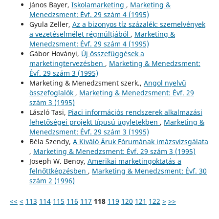
János Bayer,
Iskolamarketing
,
Marketing &
Menedzsment: Évf. 29 szám 4 (1995)
Gyula Zeller,
Az a bizonyos tíz százalék: szemelvények
a vezetéselmélet régmúltjából
,
Marketing &
Menedzsment: Évf. 29 szám 4 (1995)
Gábor Hoványi,
Új összefüggések a
marketingtervezésben
,
Marketing & Menedzsment:
Évf. 29 szám 3 (1995)
Marketing & Menedzsment szerk.,
Angol nyelvű
összefoglalók
,
Marketing & Menedzsment: Évf. 29
szám 3 (1995)
László Tasi,
Piaci információs rendszerek alkalmazási
lehetőségei projekt típusú ügyletekben
,
Marketing &
Menedzsment: Évf. 29 szám 3 (1995)
Béla Szendy,
A Kiváló Áruk Fórumának imázsvizsgálata
,
Marketing & Menedzsment: Évf. 29 szám 3 (1995)
Joseph W. Benoy,
Amerikai marketingoktatás a
felnőttképzésben
,
Marketing & Menedzsment: Évf. 30
szám 2 (1996)
<<
<
113
114
115
116
117
118
119
120
121
122
>
>>