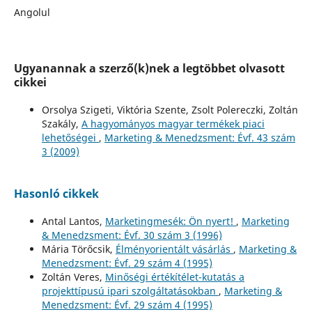
Angolul
Ugyanannak a szerző(k)nek a legtöbbet olvasott
cikkei
Orsolya Szigeti, Viktória Szente, Zsolt Polereczki, Zoltán
Szakály,
A hagyományos magyar termékek piaci
lehetőségei
,
Marketing & Menedzsment: Évf. 43 szám
3 (2009)
Hasonló cikkek
Antal Lantos,
Marketingmesék: Ön nyert!
,
Marketing
& Menedzsment: Évf. 30 szám 3 (1996)
Mária Törőcsik,
Élményorientált vásárlás
,
Marketing &
Menedzsment: Évf. 29 szám 4 (1995)
Zoltán Veres,
Minőségi értékítélet-kutatás a
projekttípusú ipari szolgáltatásokban
,
Marketing &
Menedzsment: Évf. 29 szám 4 (1995)