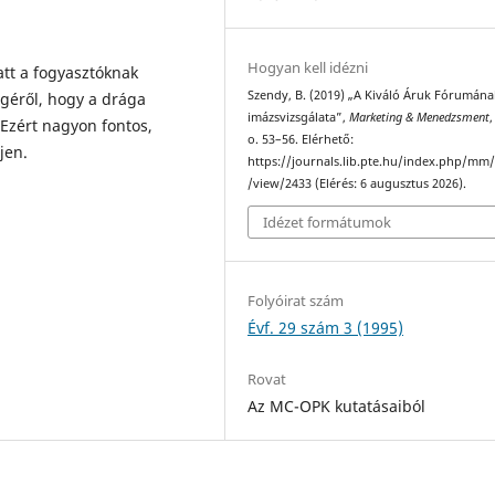
Hogyan kell idézni
att a fogyasztóknak
Szendy, B. (2019) „A Kiváló Áruk Fórumána
géről, hogy a drága
imázsvizsgálata”,
Marketing & Menedzsment
,
Ezért nagyon fontos,
o. 53–56. Elérhető:
jen.
https://journals.lib.pte.hu/index.php/mm/
/view/2433 (Elérés: 6 augusztus 2026).
Idézet formátumok
Folyóirat szám
Évf. 29 szám 3 (1995)
Rovat
Az MC-OPK kutatásaiból