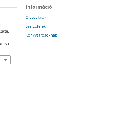
Információ
Olvasóknak
Szerzőknek
k
 29(3),
Könyvtárosoknak
article