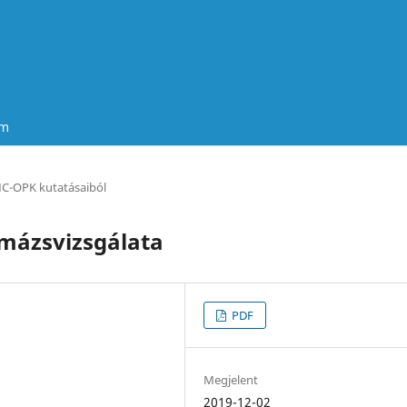
um
C-OPK kutatásaiból
mázsvizsgálata
PDF
Megjelent
2019-12-02