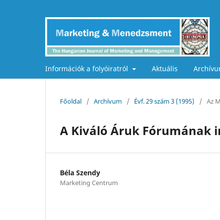
Információk a folyóiratról
Aktuális
Archív
Főoldal
/
Archívum
/
Évf. 29 szám 3 (1995)
/
Az M
A Kiváló Áruk Fórumának i
Béla Szendy
Marketing Centrum