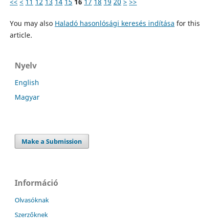
<<
<
11
12
13
14
15
16
17
18
19
20
>
>>
You may also
Haladó hasonlósági keresés indítása
for this
article.
Nyelv
English
Magyar
Make a Submission
Információ
Olvasóknak
Szerzőknek