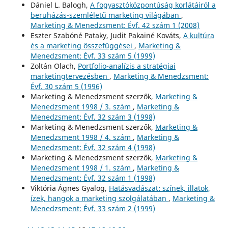
Dániel L. Balogh,
A fogyasztóközpontúság korlátáiról a
beruházás-szemléletű marketing világában
,
Marketing & Menedzsment: Évf. 42 szám 1 (2008)
Eszter Szabóné Pataky, Judit Pakainé Kováts,
A kultúra
és a marketing összefüggései
,
Marketing &
Menedzsment: Évf. 33 szám 5 (1999)
Zoltán Olach,
Portfolio-analízis a stratégiai
marketingtervezésben
,
Marketing & Menedzsment:
Évf. 30 szám 5 (1996)
Marketing & Menedzsment szerzők,
Marketing &
Menedzsment 1998 / 3. szám
,
Marketing &
Menedzsment: Évf. 32 szám 3 (1998)
Marketing & Menedzsment szerzők,
Marketing &
Menedzsment 1998 / 4. szám
,
Marketing &
Menedzsment: Évf. 32 szám 4 (1998)
Marketing & Menedzsment szerzők,
Marketing &
Menedzsment 1998 / 1. szám
,
Marketing &
Menedzsment: Évf. 32 szám 1 (1998)
Viktória Ágnes Gyalog,
Hatásvadászat: színek, illatok,
ízek, hangok a marketing szolgálatában
,
Marketing &
Menedzsment: Évf. 33 szám 2 (1999)