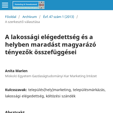
Főoldal
/
Archívum
/
Évf. 47 szám 1 (2013)
/
A szerkesztő választása
A lakossági elégedettség és a
helyben maradást magyarázó
tényezők összefüggései
Anita Marien
Miskolci Egyetem Gazdaságtudományi Kar Marketing Intézet
Kulcsszavak:
település(hely)marketing, településmárkázás,
lakossági elégedettség, költözési szándék
Absztrakt