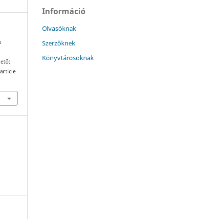
Információ
Olvasóknak
Szerzőknek
s
Könyvtárosoknak
hető:
article