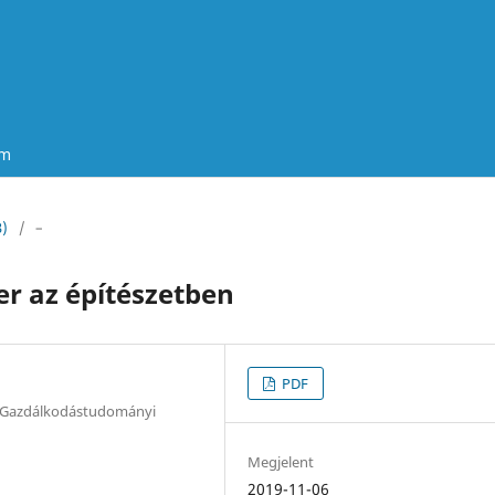
um
3)
/
–
r az építészetben
PDF
 Gazdálkodástudományi
Megjelent
2019-11-06