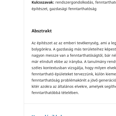
Kulcsszavak:
rendszergondolkodás, fenntartható
építészet, gazdasági fenntarthatóság
Absztrakt
Az építészet az az emberi tevékenység, ami a l
bolygónkra. A gazdaság más területeihez képest 
nagyon messze van a fenntarthatóságtól, bár néh
már elindult ebbe az irányba. A tanulmány ren
szé­les kontextusban vizsgálja, hogy milyen elve
fenntartható épületeket tervezzünk, külön kieme
fenntarthatóság problémakörét a jövő generáci
kitér azokra az általá­nos elvekre, amelyek segít
fenntarthatóbbá tételében.