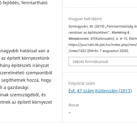
 fejlődés, fenntartható
Hogyan kell idézni
Somogyvári, M. (2019) „Fenntarthatóság é
rendszer az építészetben”,
Marketing &
Menedzsment
, 47(Különszám), o. 4–15. Elér
https://journals.lib.pte.hu/index.php/mm/
egnagyobb hatással van a
/view/1022 (Elérés: 7 augusztus 2026).
az épí­tett környezetünk
Idézet formátumok
ány épí­tészeti irányzat
dszerelméleti szempontból
k segíthetnek hozzá, hogy
Folyóirat szám
li a gazdasági
Évf. 47 szám Különszám (2013)
óinak szemszögéből, és
hetnek az épített környezet
Rovat
–