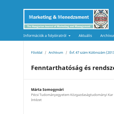
Információk a folyóiratról
Aktuális
Archív
Főoldal
/
Archívum
/
Évf. 47 szám Különszám (201
Fenntarthatóság és rendsze
Márta Somogyvári
Pécsi Tudományegyetem Közgazdaságtudományi Kar
Intézet