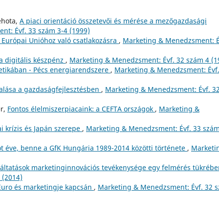
ehota,
A piaci orientáció összetevői és mérése a mezőgazdasági
t: Évf. 33 szám 3-4 (1999)
 Európai Unióhoz való csatlakozásra
,
Marketing & Menedzsment: É
a digitális készpénz
,
Marketing & Menedzsment: Évf. 32 szám 4 (1
getikában - Pécs energiarendszere
,
Marketing & Menedzsment: Évf.
alása a gazdaságfejlesztésben
,
Marketing & Menedzsment: Évf. 3
er,
Fontos élelmiszerpiacaink: a CEFTA országok
,
Marketing &
ai krízis és Japán szerepe
,
Marketing & Menedzsment: Évf. 33 szám
t éve, benne a GfK Hungária 1989-2014 közötti története
,
Marketi
lgáltatások marketinginnovációs tevékenysége egy felmérés tükréb
 (2014)
 Euro és marketingje kapcsán
,
Marketing & Menedzsment: Évf. 32 