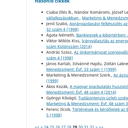
Hasonló cikkek
Csaba Illés B., Nándor Komáromi, József L
vállalkozásokban
,
Marketing & Menedzsmen
Jenő Szabó,
Agrárgazdasági felkészülés az
32 szám 4 (1998)
Ágota Németh,
Bankjegyek a kibertérben: 
Viktor Miklós Kiss,
Irányválasztás az ener
szám Különszám (2014)
András Szász,
Az önkormányzat szerepváll
szám 4 (1998)
János Kartali, Istvánné Hajdu, Zoltán Lakn
Menedzsment: Évf. 33 szám 1 (1999)
Marketing & Menedzsment Szerk.,
Az ázsi
(1999)
Ákos Kozák,
A magyar piackutatás huszonö
Menedzsment: Évf. 48 szám 4 (2014)
Györgyi Kővágó,
Tudásintenziv üzleti szo
Marketing & Menedzsment: Évf. 48 szám 3
Ferenc Ilcsik,
Történések és kérdőjelek az
5 (1998)
<<
<
24
25
26
27
28
29
30
31
32
>
>>