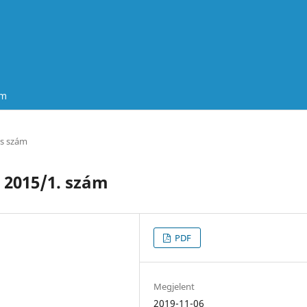
um
es szám
2015/1. szám
PDF
Megjelent
2019-11-06