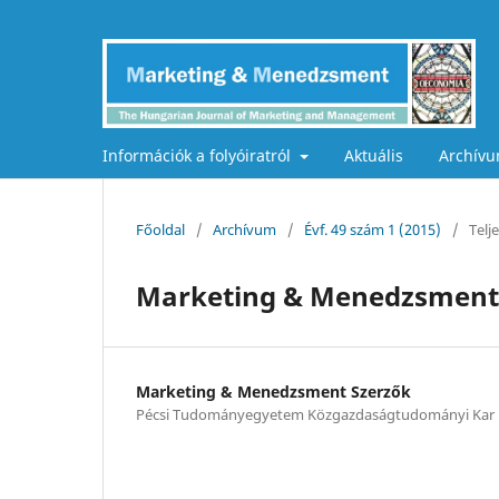
Információk a folyóiratról
Aktuális
Archív
Főoldal
/
Archívum
/
Évf. 49 szám 1 (2015)
/
Telj
Marketing & Menedzsment 
Marketing & Menedzsment Szerzők
Pécsi Tudományegyetem Közgazdaságtudományi Kar