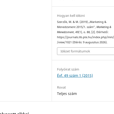
Hogyan kell idézni
Szerzők, M. & M. (2019) „Marketing &
Menedzsment 2015/1. szám”,
Marketing &
Menedzsment
, 49(1), o. 88, [2]. Elérhető:
https://journals.lib.pte.hu/index.php/mm/
/view/1021 (Elérés: 9 augusztus 2026).
Idézet formátumok
Folyóirat szám
Évf. 49 szám 1 (2015)
Rovat
Teljes szám