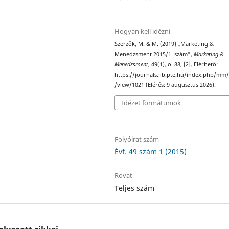
Hogyan kell idézni
Szerzők, M. & M. (2019) „Marketing &
Menedzsment 2015/1. szám”,
Marketing &
Menedzsment
, 49(1), o. 88, [2]. Elérhető:
https://journals.lib.pte.hu/index.php/mm/
/view/1021 (Elérés: 9 augusztus 2026).
Idézet formátumok
Folyóirat szám
Évf. 49 szám 1 (2015)
Rovat
Teljes szám