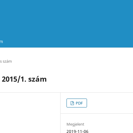
um
es szám
2015/1. szám
PDF
Megjelent
2019-11-06