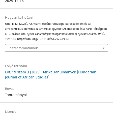
2025-12-16
Hogyan kell idézni
Udo, E. M. (2025). Az Atlanti-óceáni rabszolga-kereskedelem és az
afrocentrikus identitás az Amerikai Egyesült Államokban és a Karib-térségben
a 19. század óta.
Afrika Tanulmányok Hungarian Journal of African Studies
,
19
(3),
109–133. https://doi.org/10.15170/AT.2025.19.3.6
Idézet formátumok
Folyóirat szám
Évf. 19 szám 3 (2025): Afrika Tanulmányok [Hungarian
Journal of African Studies]
Rovat
Tanulmányok
License