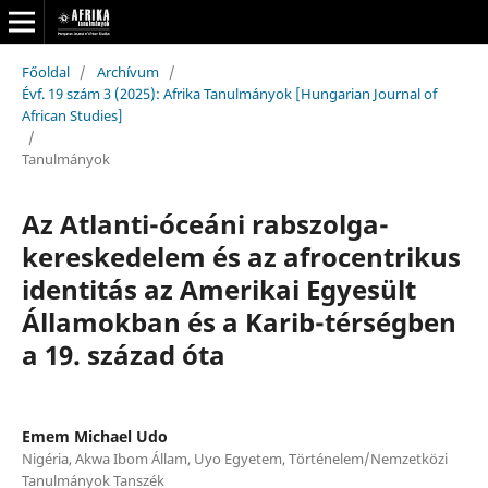
Főoldal
/
Archívum
/
Évf. 19 szám 3 (2025): Afrika Tanulmányok [Hungarian Journal of
African Studies]
/
Tanulmányok
Az Atlanti-óceáni rabszolga-
kereskedelem és az afrocentrikus
identitás az Amerikai Egyesült
Államokban és a Karib-térségben
a 19. század óta
Emem Michael Udo
Nigéria, Akwa Ibom Állam, Uyo Egyetem, Történelem/Nemzetközi
Tanulmányok Tanszék