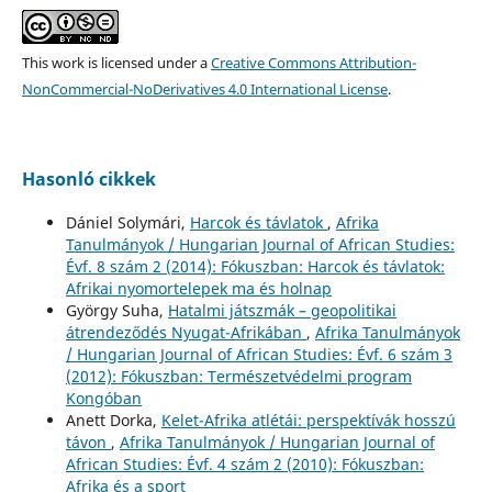
This work is licensed under a
Creative Commons Attribution-
NonCommercial-NoDerivatives 4.0 International License
.
Hasonló cikkek
Dániel Solymári,
Harcok és távlatok
,
Afrika
Tanulmányok / Hungarian Journal of African Studies:
Évf. 8 szám 2 (2014): Fókuszban: Harcok és távlatok:
Afrikai nyomortelepek ma és holnap
György Suha,
Hatalmi játszmák – geopolitikai
átrendeződés Nyugat-Afrikában
,
Afrika Tanulmányok
/ Hungarian Journal of African Studies: Évf. 6 szám 3
(2012): Fókuszban: Természetvédelmi program
Kongóban
Anett Dorka,
Kelet-Afrika atlétái: perspektívák hosszú
távon
,
Afrika Tanulmányok / Hungarian Journal of
African Studies: Évf. 4 szám 2 (2010): Fókuszban:
Afrika és a sport