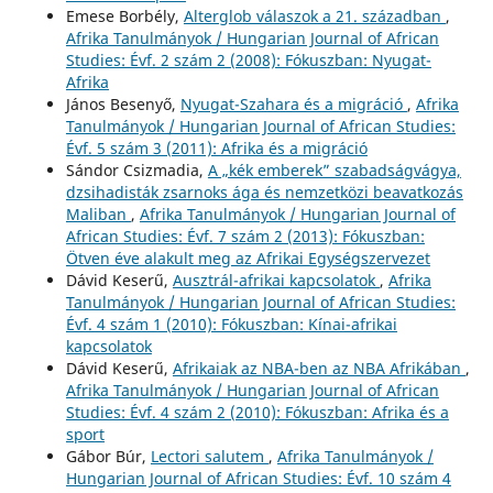
Emese Borbély,
Alterglob válaszok a 21. században
,
Afrika Tanulmányok / Hungarian Journal of African
Studies: Évf. 2 szám 2 (2008): Fókuszban: Nyugat-
Afrika
János Besenyő,
Nyugat-Szahara és a migráció
,
Afrika
Tanulmányok / Hungarian Journal of African Studies:
Évf. 5 szám 3 (2011): Afrika és a migráció
Sándor Csizmadia,
A „kék emberek” szabadságvágya,
dzsihadisták zsarnoks ága és nemzetközi beavatkozás
Maliban
,
Afrika Tanulmányok / Hungarian Journal of
African Studies: Évf. 7 szám 2 (2013): Fókuszban:
Ötven éve alakult meg az Afrikai Egységszervezet
Dávid Keserű,
Ausztrál-afrikai kapcsolatok
,
Afrika
Tanulmányok / Hungarian Journal of African Studies:
Évf. 4 szám 1 (2010): Fókuszban: Kínai-afrikai
kapcsolatok
Dávid Keserű,
Afrikaiak az NBA-ben az NBA Afrikában
,
Afrika Tanulmányok / Hungarian Journal of African
Studies: Évf. 4 szám 2 (2010): Fókuszban: Afrika és a
sport
Gábor Búr,
Lectori salutem
,
Afrika Tanulmányok /
Hungarian Journal of African Studies: Évf. 10 szám 4