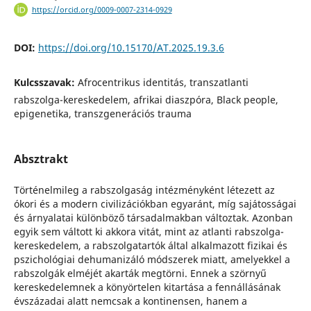
https://orcid.org/0009-0007-2314-0929
DOI:
https://doi.org/10.15170/AT.2025.19.3.6
Kulcsszavak:
Afrocentrikus identitás, transzatlanti
rabszolga-kereskedelem, afrikai diaszpóra, Black people,
epigenetika, transzgenerációs trauma
Absztrakt
Történelmileg a rabszolgaság intézményként létezett az
ókori és a modern civilizációkban egyaránt, míg sajátosságai
és árnyalatai különböző társadalmakban változtak. Azonban
egyik sem váltott ki akkora vitát, mint az atlanti rabszolga-
kereskedelem, a rabszolgatartók által alkalmazott fizikai és
pszichológiai dehumanizáló módszerek miatt, amelyekkel a
rabszolgák elméjét akarták megtörni. Ennek a szörnyű
kereskedelemnek a könyörtelen kitartása a fennállásának
évszázadai alatt nemcsak a kontinensen, hanem a