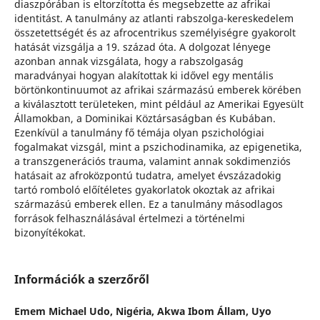
diaszpórában is eltorzította és megsebzette az afrikai
identitást. A tanulmány az atlanti rabszolga-kereskedelem
összetettségét és az afrocentrikus személyiségre gyakorolt
hatását vizsgálja a 19. század óta. A dolgozat lényege
azonban annak vizsgálata, hogy a rabszolgaság
maradványai hogyan alakítottak ki idővel egy mentális
börtönkontinuumot az afrikai származású emberek körében
a kiválasztott területeken, mint például az Amerikai Egyesült
Államokban, a Dominikai Köztársaságban és Kubában.
Ezenkívül a tanulmány fő témája olyan pszichológiai
fogalmakat vizsgál, mint a pszichodinamika, az epigenetika,
a transzgenerációs trauma, valamint annak sokdimenziós
hatásait az afroközpontú tudatra, amelyet évszázadokig
tartó romboló előítéletes gyakorlatok okoztak az afrikai
származású emberek ellen. Ez a tanulmány másodlagos
források felhasználásával értelmezi a történelmi
bizonyítékokat.
Információk a szerzőről
Emem Michael Udo,
Nigéria, Akwa Ibom Állam, Uyo