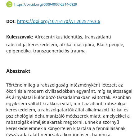
https://orcid.org/0009-0007-2314-0929
DOI:
https://doi.org/10.15170/AT.2025.19.3.6
Kulcsszavak:
Afrocentrikus identitás, transzatlanti
rabszolga-kereskedelem, afrikai diaszpóra, Black people,
epigenetika, transzgenerációs trauma
Absztrakt
Történelmileg a rabszolgaság intézményként létezett az
ókori és a modern civilizációkban egyaránt, míg sajátosságai
és árnyalatai különböző társadalmakban változtak. Azonban
egyik sem váltott ki akkora vitát, mint az atlanti rabszolga-
kereskedelem, a rabszolgatartók által alkalmazott fizikai és
pszichológiai dehumanizáló módszerek miatt, amelyekkel a
rabszolgák elméjét akarták megtörni. Ennek a szörnyű
kereskedelemnek a könyörtelen kitartása a fennállásának
évszázadai alatt nemcsak a kontinensen, hanem a