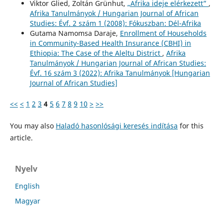
Viktor Glied, Zoltán Grünhut,
„Afrika ideje elérkezett”
,
Afrika Tanulmányok / Hungarian Journal of African
Studies: Évf. 2 szám 1 (2008): Fókuszban: Dél-Afrika
Gutama Namomsa Daraje,
Enrollment of Households
in Community-Based Health Insurance (CBHI) in
Ethiopia: The Case of the Aleltu District
,
Afrika
Tanulmányok / Hungarian Journal of African Studies:
Évf. 16 szám 3 (2022): Afrika Tanulmányok [Hungarian
Journal of African Studies]
<<
<
1
2
3
4
5
6
7
8
9
10
>
>>
You may also
Haladó hasonlósági keresés indítása
for this
article.
Nyelv
English
Magyar