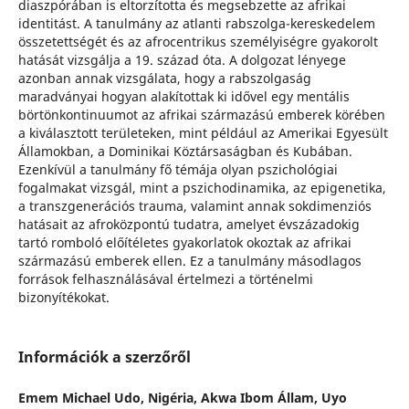
diaszpórában is eltorzította és megsebzette az afrikai
identitást. A tanulmány az atlanti rabszolga-kereskedelem
összetettségét és az afrocentrikus személyiségre gyakorolt
hatását vizsgálja a 19. század óta. A dolgozat lényege
azonban annak vizsgálata, hogy a rabszolgaság
maradványai hogyan alakítottak ki idővel egy mentális
börtönkontinuumot az afrikai származású emberek körében
a kiválasztott területeken, mint például az Amerikai Egyesült
Államokban, a Dominikai Köztársaságban és Kubában.
Ezenkívül a tanulmány fő témája olyan pszichológiai
fogalmakat vizsgál, mint a pszichodinamika, az epigenetika,
a transzgenerációs trauma, valamint annak sokdimenziós
hatásait az afroközpontú tudatra, amelyet évszázadokig
tartó romboló előítéletes gyakorlatok okoztak az afrikai
származású emberek ellen. Ez a tanulmány másodlagos
források felhasználásával értelmezi a történelmi
bizonyítékokat.
Információk a szerzőről
Emem Michael Udo,
Nigéria, Akwa Ibom Állam, Uyo