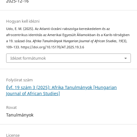
2025-12-16
Hogyan kell idézni
Udo, E. M. (2025). Az Atlanti-óceáni rabszolga-kereskedelem és az
afrocentrikus identitás az Amerikai Egyesült Államokban és a Karib-térségben
a 19. század óta.
Afrika Tanulmányok Hungarian Journal of African Studies
,
19
(3),
109–133. https://doi.org/10.15170/AT.2025.19.3.6
Idézet formátumok
Folyóirat szám
Évf. 19 szám 3 (2025): Afrika Tanulmányok [Hungarian
Journal of African Studies]
Rovat
Tanulmányok
License