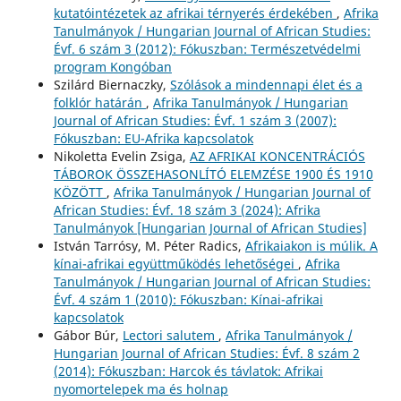
kutatóintézetek az afrikai térnyerés érdekében
,
Afrika
Tanulmányok / Hungarian Journal of African Studies:
Évf. 6 szám 3 (2012): Fókuszban: Természetvédelmi
program Kongóban
Szilárd Biernaczky,
Szólások a mindennapi élet és a
folklór határán
,
Afrika Tanulmányok / Hungarian
Journal of African Studies: Évf. 1 szám 3 (2007):
Fókuszban: EU-Afrika kapcsolatok
Nikoletta Evelin Zsiga,
AZ AFRIKAI KONCENTRÁCIÓS
TÁBOROK ÖSSZEHASONLÍTÓ ELEMZÉSE 1900 ÉS 1910
KÖZÖTT
,
Afrika Tanulmányok / Hungarian Journal of
African Studies: Évf. 18 szám 3 (2024): Afrika
Tanulmányok [Hungarian Journal of African Studies]
István Tarrósy, M. Péter Radics,
Afrikaiakon is múlik. A
kínai-afrikai együttműködés lehetőségei
,
Afrika
Tanulmányok / Hungarian Journal of African Studies:
Évf. 4 szám 1 (2010): Fókuszban: Kínai-afrikai
kapcsolatok
Gábor Búr,
Lectori salutem
,
Afrika Tanulmányok /
Hungarian Journal of African Studies: Évf. 8 szám 2
(2014): Fókuszban: Harcok és távlatok: Afrikai
nyomortelepek ma és holnap