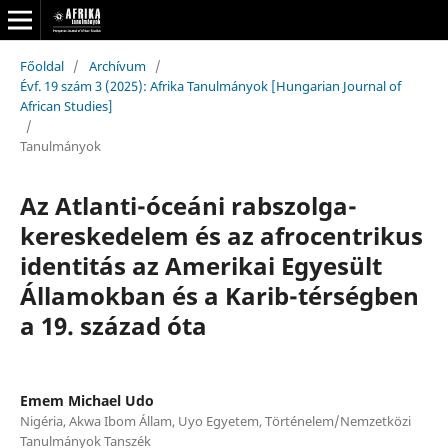
Főoldal
/
Archívum
/
Évf. 19 szám 3 (2025): Afrika Tanulmányok [Hungarian Journal of
African Studies]
/
Tanulmányok
Az Atlanti-óceáni rabszolga-
kereskedelem és az afrocentrikus
identitás az Amerikai Egyesült
Államokban és a Karib-térségben
a 19. század óta
Emem Michael Udo
Nigéria, Akwa Ibom Állam, Uyo Egyetem, Történelem/Nemzetközi
Tanulmányok Tanszék