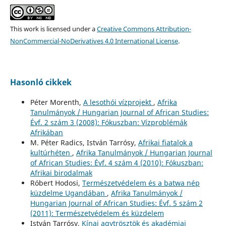
This work is licensed under a
Creative Commons Attribution-
NonCommercial-NoDerivatives 4.0 International License
.
Hasonló cikkek
Péter Morenth,
A lesothói vízprojekt
,
Afrika
Tanulmányok / Hungarian Journal of African Studies:
Évf. 2 szám 3 (2008): Fókuszban: Vízproblémák
Afrikában
M. Péter Radics, István Tarrósy,
Afrikai fiatalok a
kultúrhéten
,
Afrika Tanulmányok / Hungarian Journal
of African Studies: Évf. 4 szám 4 (2010): Fókuszban:
Afrikai birodalmak
Róbert Hodosi,
Természetvédelem és a batwa nép
küzdelme Ugandában
,
Afrika Tanulmányok /
Hungarian Journal of African Studies: Évf. 5 szám 2
(2011): Természetvédelem és küzdelem
István Tarrósy,
Kínai agytrösztök és akadémiai