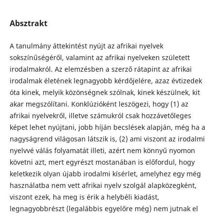
Absztrakt
A tanulmány áttekintést nyújt az afrikai nyelvek
sokszínűségéről, valamint az afrikai nyelveken született
irodalmakról. Az elemzésben a szerző rátapint az afrikai
irodalmak életének legnagyobb kérdőjelére, azaz évtizedek
óta kinek, melyik közönségnek szólnak, kinek készülnek, kit
akar megszólítani. Konklúzióként leszögezi, hogy (1) az
afrikai nyelvekről, illetve számukról csak hozzávetőleges
képet lehet nyújtani, jobb híján becslések alapján, még ha a
nagyságrend világosan látszik is, (2) ami viszont az irodalmi
nyelvvé válás folyamatát illeti, azért nem könnyű nyomon
követni azt, mert egyrészt mostanában is előfordul, hogy
keletkezik olyan újabb irodalmi kísérlet, amelyhez egy még
használatba nem vett afrikai nyelv szolgál alapközegként,
viszont ezek, ha meg is érik a helybéli kiadást,
legnagyobbrészt (legalábbis egyelőre még) nem jutnak el