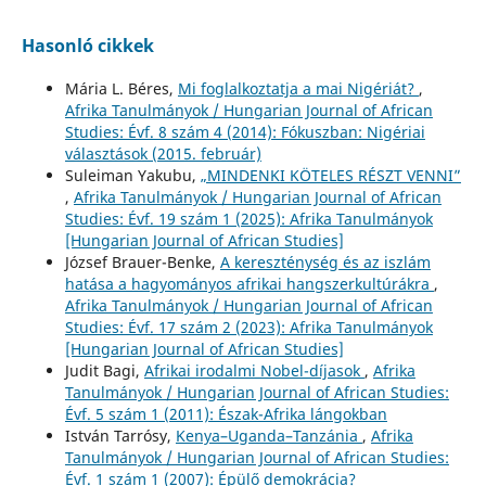
Hasonló cikkek
Mária L. Béres,
Mi foglalkoztatja a mai Nigériát?
,
Afrika Tanulmányok / Hungarian Journal of African
Studies: Évf. 8 szám 4 (2014): Fókuszban: Nigériai
választások (2015. február)
Suleiman Yakubu,
„MINDENKI KÖTELES RÉSZT VENNI”
,
Afrika Tanulmányok / Hungarian Journal of African
Studies: Évf. 19 szám 1 (2025): Afrika Tanulmányok
[Hungarian Journal of African Studies]
József Brauer-Benke,
A kereszténység és az iszlám
hatása a hagyományos afrikai hangszerkultúrákra
,
Afrika Tanulmányok / Hungarian Journal of African
Studies: Évf. 17 szám 2 (2023): Afrika Tanulmányok
[Hungarian Journal of African Studies]
Judit Bagi,
Afrikai irodalmi Nobel-díjasok
,
Afrika
Tanulmányok / Hungarian Journal of African Studies:
Évf. 5 szám 1 (2011): Észak-Afrika lángokban
István Tarrósy,
Kenya–Uganda–Tanzánia
,
Afrika
Tanulmányok / Hungarian Journal of African Studies:
Évf. 1 szám 1 (2007): Épülő demokrácia?