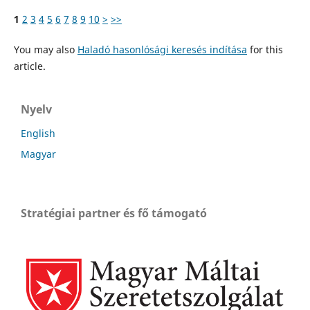
1
2
3
4
5
6
7
8
9
10
>
>>
You may also
Haladó hasonlósági keresés indítása
for this
article.
Nyelv
English
Magyar
Stratégiai partner és fő támogató