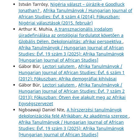
István Tarrósy,
Nigéria választ – újrázik-e Goodluck
Jonathan?
,
Afrika Tanulmányok / Hungarian Journal of
African Studies: Évf. 8 szám 4 (2014): Fókuszban:
Nigériai választások (2015. február)
Arthur K. Muhia,
A transznacionális irodalom
újradefiniálása az ontológiai fordulatot követően a
Globális Délen. Dekolonialitás: afrikai perspektíva
,
Afrika Tanulmányok / Hungarian Journal of African
Studies: Évf. 19 szám 3 (2025): Afrika Tanulmányok
[Hungarian Journal of African Studies]
Gábor Búr,
Lectori salutem
,
Afrika Tanulmányok /
Hungarian Journal of African Studies: Évf. 6 szám 1
(2012): Fókuszban: Afrika demográfiai kihívásai
Gábor Búr,
Lectori salutem
,
Afrika Tanulmányok /
Hungarian Journal of African Studies: Évf. 7 szám 2
(2013): Fókuszban: Ötven éve alakult meg az Afrikai
Egységszervezet
Ngboawaji Daniel Nte,
A hírszerzési tanulmányok
dekolonizációja felé Afrikában: Az akadémia szerepe
,
Afrika Tanulmányok / Hungarian Journal of African
Studies: Évf. 19 szám 3 (2025): Afrika Tanulmányok
[Hungarian Journal of African Studies]