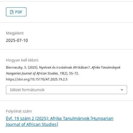
PDF
Megjelent
2025-07-10
Hogyan kell idézni
Biernaczky, S. (2025). Nyelvek és irodalmak Afrikában?.
Afrika Tanulmányok
Hungarian Journal of African Studies
,
19
(2), 55–72.
https://doi.org/10.15170/AT.2025.19.2.5
Idézet formátumok
Folyóirat szám
Évf. 19 szám 2 (2025): Afrika Tanulmányok [Hungarian
Journal of African Studies]