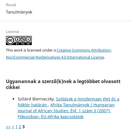
Rovat
Tanulmányok
License
This work is licensed under a
Creative Commons Attribution-
NonCommercial-NoDerivatives 4.0 International License
.
Ugyanannak a szerző(k)nek a legtöbbet olvasott
cikkei
Szilárd Biernaczky,
Szólások a mindennapi élet és a
folklór határán
,
Afrika Tanulmányok / Hungarian
Journal of African Studies: Évf. 1 szám 3 (2007):
Fókuszban: EU-Afrika kapcsolatok
<<
<
1
2
3