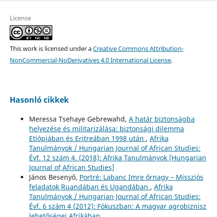
License
This work is licensed under a
Creative Commons Attribution-
NonCommercial-NoDerivatives 4.0 International License
.
Hasonló cikkek
Meressa Tsehaye Gebrewahd,
A határ biztonságba
helyezése és militarizálása: biztonsági dilemma
Etiópiában és Eritreában 1998 után
,
Afrika
Tanulmányok / Hungarian Journal of African Studies:
Évf. 12 szám 4. (2018): Afrika Tanulmányok [Hungarian
Journal of African Studies]
János Besenyő,
Portré: Labanc Imre őrnagy – Missziós
feladatok Ruandában és Ugandában
,
Afrika
Tanulmányok / Hungarian Journal of African Studies:
Évf. 6 szám 4 (2012): Fókuszban: A magyar agrobiznisz
lehetőségei Afrikában