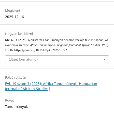
Megjelent
2025-12-16
Hogyan kell idézni
Nte, N. D. (2025). A hírszerzési tanulmányok dekolonizációja felé Afrikában: Az
akadémia szerepe.
Afrika Tanulmányok Hungarian Journal of African Studies
,
19
(3),
25–46. https://doi.org/10.15170/AT.2025.19.3.2
Idézet formátumok
Folyóirat szám
Évf. 19 szám 3 (2025): Afrika Tanulmányok [Hungarian
Journal of African Studies]
Rovat
Tanulmányok