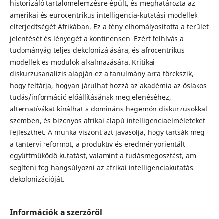
historizáló tartalomelemzésre épült, és meghatározta az
amerikai és eurocentrikus intelligencia-kutatási modellek
elterjedtségét Afrikában. Ez a tény elhomályosította a terület
jelentését és lényegét a kontinensen. Ezért felhívás a
tudományág teljes dekolonizálására, és afrocentrikus
modellek és modulok alkalmazására. Kritikai
diskurzusanalízis alapján ez a tanulmány arra törekszik,
hogy feltárja, hogyan járulhat hozzá az akadémia az őslakos
tudás/információ előállításának megjelenéséhez,
alternatívákat kínálhat a domináns hegemón diskurzusokkal
szemben, és bizonyos afrikai alapú intelligenciaelméleteket
fejleszthet. A munka viszont azt javasolja, hogy tartsák meg
a tantervi reformot, a produktív és eredményorientált
együttműködő kutatást, valamint a tudásmegosztást, ami
segíteni fog hangsúlyozni az afrikai intelligenciakutatás
dekolonizációját.
Információk a szerzőről