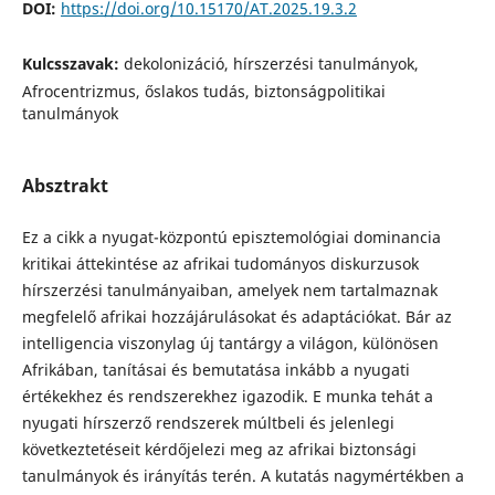
DOI:
https://doi.org/10.15170/AT.2025.19.3.2
Kulcsszavak:
dekolonizáció, hírszerzési tanulmányok,
Afrocentrizmus, őslakos tudás, biztonságpolitikai
tanulmányok
Absztrakt
Ez a cikk a nyugat-központú episztemológiai dominancia
kritikai áttekintése az afrikai tudományos diskurzusok
hírszerzési tanulmányaiban, amelyek nem tartalmaznak
megfelelő afrikai hozzájárulásokat és adaptációkat. Bár az
intelligencia viszonylag új tantárgy a világon, különösen
Afrikában, tanításai és bemutatása inkább a nyugati
értékekhez és rendszerekhez igazodik. E munka tehát a
nyugati hírszerző rendszerek múltbeli és jelenlegi
következtetéseit kérdőjelezi meg az afrikai biztonsági
tanulmányok és irányítás terén. A kutatás nagymértékben a