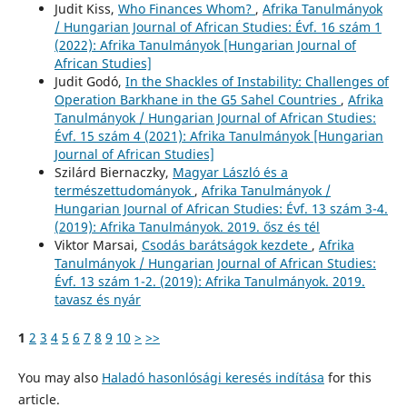
Judit Kiss,
Who Finances Whom?
,
Afrika Tanulmányok
/ Hungarian Journal of African Studies: Évf. 16 szám 1
(2022): Afrika Tanulmányok [Hungarian Journal of
African Studies]
Judit Godó,
In the Shackles of Instability: Challenges of
Operation Barkhane in the G5 Sahel Countries
,
Afrika
Tanulmányok / Hungarian Journal of African Studies:
Évf. 15 szám 4 (2021): Afrika Tanulmányok [Hungarian
Journal of African Studies]
Szilárd Biernaczky,
Magyar László és a
természettudományok
,
Afrika Tanulmányok /
Hungarian Journal of African Studies: Évf. 13 szám 3-4.
(2019): Afrika Tanulmányok. 2019. ősz és tél
Viktor Marsai,
Csodás barátságok kezdete
,
Afrika
Tanulmányok / Hungarian Journal of African Studies:
Évf. 13 szám 1-2. (2019): Afrika Tanulmányok. 2019.
tavasz és nyár
1
2
3
4
5
6
7
8
9
10
>
>>
You may also
Haladó hasonlósági keresés indítása
for this
article.