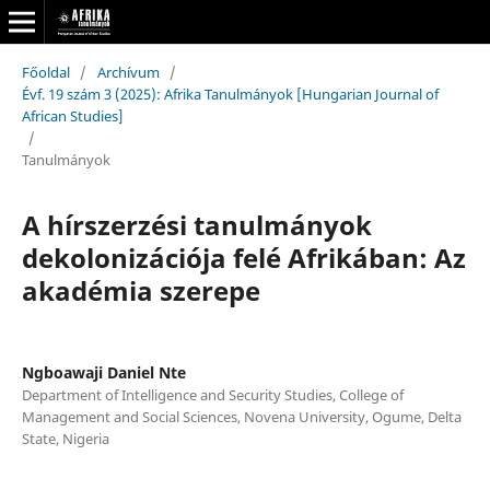
Főoldal
/
Archívum
/
Évf. 19 szám 3 (2025): Afrika Tanulmányok [Hungarian Journal of
African Studies]
/
Tanulmányok
A hírszerzési tanulmányok
dekolonizációja felé Afrikában: Az
akadémia szerepe
Ngboawaji Daniel Nte
Department of Intelligence and Security Studies, College of
Management and Social Sciences, Novena University, Ogume, Delta
State, Nigeria