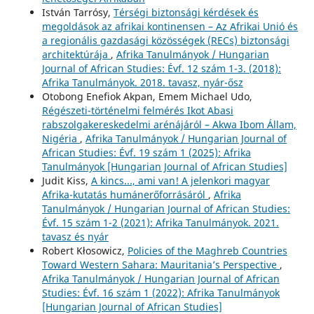
István Tarrósy,
Térségi biztonsági kérdések és
megoldások az afrikai kontinensen – Az Afrikai Unió és
a regionális gazdasági közösségek (RECs) biztonsági
architektúrája
,
Afrika Tanulmányok / Hungarian
Journal of African Studies: Évf. 12 szám 1-3. (2018):
Afrika Tanulmányok. 2018. tavasz, nyár-ősz
Otobong Enefiok Akpan, Emem Michael Udo,
Régészeti-történelmi felmérés Ikot Abasi
rabszolgakereskedelmi arénájáról – Akwa Ibom Állam,
Nigéria
,
Afrika Tanulmányok / Hungarian Journal of
African Studies: Évf. 19 szám 1 (2025): Afrika
Tanulmányok [Hungarian Journal of African Studies]
Judit Kiss,
A kincs..., ami van! A jelenkori magyar
Afrika-kutatás humánerőforrásáról
,
Afrika
Tanulmányok / Hungarian Journal of African Studies:
Évf. 15 szám 1-2 (2021): Afrika Tanulmányok. 2021.
tavasz és nyár
Robert Kłosowicz,
Policies of the Maghreb Countries
Toward Western Sahara: Mauritania’s Perspective
,
Afrika Tanulmányok / Hungarian Journal of African
Studies: Évf. 16 szám 1 (2022): Afrika Tanulmányok
[Hungarian Journal of African Studies]