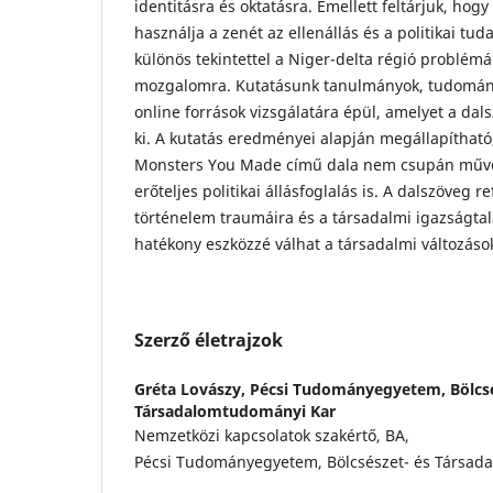
identitásra és oktatásra. Emellett feltárjuk, ho
használja a zenét az ellenállás és a politikai tud
különös tekintettel a Niger-delta régió problém
mozgalomra. Kutatásunk tanulmányok, tudományo
online források vizsgálatára épül, amelyet a da
ki. A kutatás eredményei alapján megállapíthat
Monsters You Made című dala nem csupán művé
erőteljes politikai állásfoglalás is. A dalszöveg ref
történelem traumáira és a társadalmi igazságtal
hatékony eszközzé válhat a társadalmi változás
Szerző életrajzok
Gréta Lovászy,
Pécsi Tudományegyetem, Bölcsé
Társadalomtudományi Kar
Nemzetközi kapcsolatok szakértő, BA,
Pécsi Tudományegyetem, Bölcsészet- és Társad