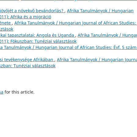
a jövőjét a növekvő bevándorlás?
,
Afrika Tanulmányok / Hungarian
011): Afrika és a migráció
ténete
,
Afrika Tanulmányok / Hungarian Journal of African Studies: 
sztások
ikai tapasztalatai: Angola és Uganda
,
Afrika Tanulmányok / Hunga
2011): Fókuszban: Tunéziai választások
ka Tanulmányok / Hungarian Journal of African Studies: Évf. 5 szám
ási tevékenysége Afrikában
,
Afrika Tanulmányok / Hungarian Journa
uszban: Tunéziai választások
sa
for this article.