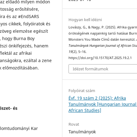
gy az előadó milyen módon
atosság erősítésére,
áira és az #EndSARS
Hogyan kell idézni
s cikkek, folyóiratok és
Lovászy, G., & Nagy, P. (2025). Afrika gyar
lszöveg elemzése egészít
örökségének napjainkig tartó hatásai Bur
ó, hogy Burna Boy
Monsters You Made Című dalán keresztül.
szi önkifejezés, hanem
Tanulmányok Hungarian Journal of African Stu
19
(2), 5–16.
lektál az afrikai
https://doi.org/10.15170/AT.2025.19.2.1
anságokra, ezáltal a zene
ok előmozdításában.
Idézet formátumok
Folyóirat szám
Évf. 19 szám 2 (2025): Afrika
Tanulmányok [Hungarian Journal
szet- és
African Studies]
Rovat
alomtudományi Kar
Tanulmányok