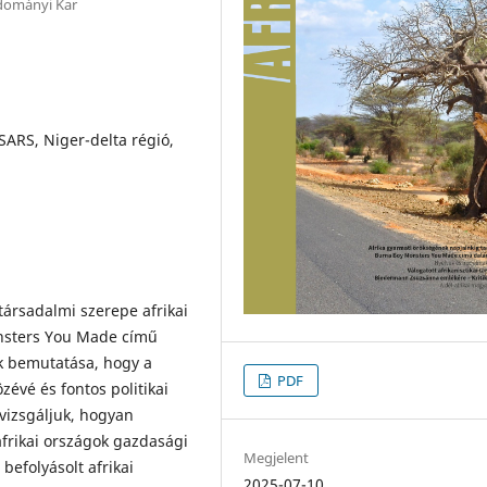
dományi Kar
ARS, Niger-delta régió,
társadalmi szerepe afrikai
onsters You Made című
ak bemutatása, hogy a
PDF
zévé és fontos politikai
 vizsgáljuk, hogyan
afrikai országok gazdasági
Megjelent
befolyásolt afrikai
2025-07-10