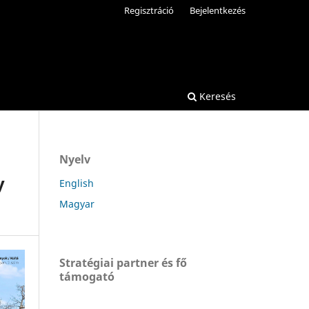
Regisztráció
Bejelentkezés
Keresés
Nyelv
y
English
Magyar
Stratégiai partner és fő
támogató