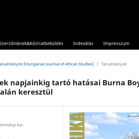
Szerzőinknek&Kéziratbeküldés
Indexálás
Impresszum
 Tanulmányok [Hungarian Journal of African Studies]
/
Tanulmányok
ek napjainkig tartó hatásai Burna Bo
alán keresztül
udományi Kar