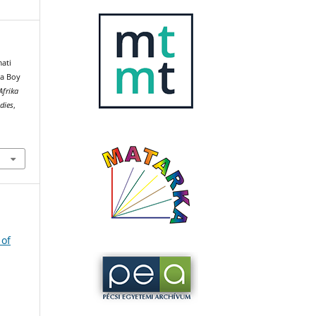
mati
na Boy
Afrika
dies
,
 of