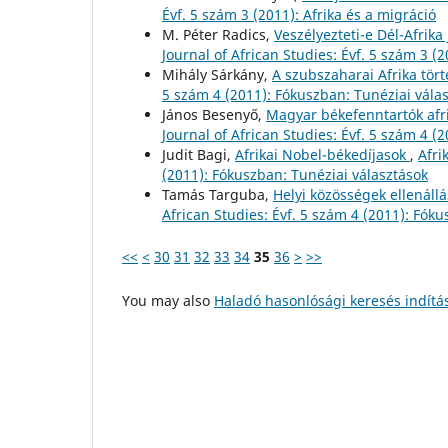
Évf. 5 szám 3 (2011): Afrika és a migráció
M. Péter Radics,
Veszélyezteti-e Dél-Afrik
Journal of African Studies: Évf. 5 szám 3 (2
Mihály Sárkány,
A szubszaharai Afrika tör
5 szám 4 (2011): Fókuszban: Tunéziai vála
János Besenyő,
Magyar békefenntartók afr
Journal of African Studies: Évf. 5 szám 4 (
Judit Bagi,
Afrikai Nobel-békedíjasok
,
Afri
(2011): Fókuszban: Tunéziai választások
Tamás Targuba,
Helyi közösségek ellenáll
African Studies: Évf. 5 szám 4 (2011): Fók
<<
<
30
31
32
33
34
35
36
>
>>
You may also
Haladó hasonlósági keresés indítá