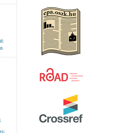
l-
se
.
:
es: