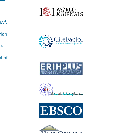
Évf.
rian
 4
l of