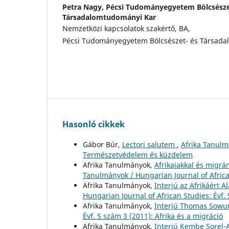
Petra Nagy,
Pécsi Tudományegyetem Bölcsésze
Társadalomtudományi Kar
Nemzetközi kapcsolatok szakértő, BA,
Pécsi Tudományegyetem Bölcsészet- és Társad
Hasonló cikkek
Gábor Búr,
Lectori salutem
,
Afrika Tanulm
Természetvédelem és küzdelem
Afrika Tanulmányok,
Afrikaiakkal és migrá
Tanulmányok / Hungarian Journal of African
Afrika Tanulmányok,
Interjú az Afrikáért 
Hungarian Journal of African Studies: Évf. 
Afrika Tanulmányok,
Interjú Thomas Sowu
Évf. 5 szám 3 (2011): Afrika és a migráció
Afrika Tanulmányok,
Interjú Kembe Sorel-