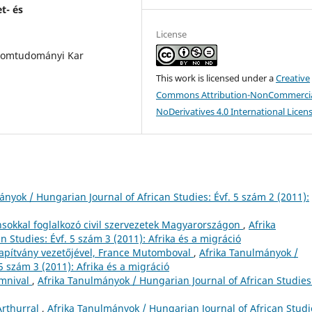
t- és
License
alomtudományi Kar
This work is licensed under a
Creative
Commons Attribution-NonCommercia
NoDerivatives 4.0 International Licen
ányok / Hungarian Journal of African Studies: Évf. 5 szám 2 (2011):
nsokkal foglalkozó civil szervezetek Magyarországon
,
Afrika
 Studies: Évf. 5 szám 3 (2011): Afrika és a migráció
Alapítvány vezetőjével, France Mutomboval
,
Afrika Tanulmányok /
5 szám 3 (2011): Afrika és a migráció
mnival
,
Afrika Tanulmányok / Hungarian Journal of African Studies
Arthurral
,
Afrika Tanulmányok / Hungarian Journal of African Studi