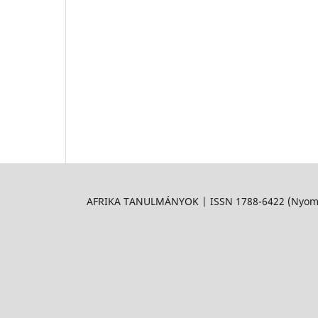
AFRIKA TANULMÁNYOK | ISSN 1788-6422 (Nyomtat