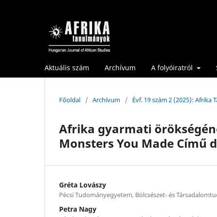
Aktuális szám
Archívum
A folyóiratról
Főoldal
/
Archívum
/
Évf. 19 szám 2 (2025): Afrika
Afrika gyarmati örökségén
Monsters You Made Című d
Gréta Lovászy
Pécsi Tudományegyetem, Bölcsészet- és Társadalomt
Petra Nagy