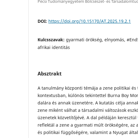
Pécsi Tudományegyetem Bölcsészet- és Társadalomtu
DOI:
https://doi.org/10.15170/AT.2025.19.2.1
Kulcsszavak:
gyarmati örökség, elnyomás, #EndS
afrikai identitás
Absztrakt
A tanulmány központi témája a zene politikai és 
kontextusban, különös tekintettel Burna Boy M
dalára és annak üzenetére. A kutatás célja ann
zene miként válhat a társadalmi változások eszkö
üzenetek közvetítőjévé. A dal példáján keresztül
reflektál a zene a gyarmati múlt örökségére, az 
és politikai függőségére, valamint a Nyugat által 