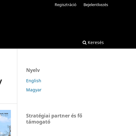
Regisztráció
Bejelentkezés
Keresés
Nyelv
y
English
Magyar
Stratégiai partner és fő
támogató