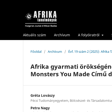
Aktuális szám
Archívum
A folyóiratról
Főoldal
/
Archívum
/
Évf. 19 szám 2 (2025): Afrika
Afrika gyarmati örökségén
Monsters You Made Című d
Gréta Lovászy
Pécsi Tudományegyetem, Bölcsészet- és Társadalomt
Petra Nagy