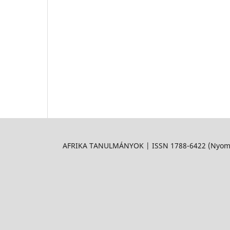
AFRIKA TANULMÁNYOK | ISSN 1788-6422 (Nyomtat