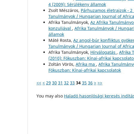
4 (2009): Sérülékeny államok
Zsolt Mészáros,
Párhuzamos életrajzok - 2 
Tanulmányok / Hungarian Journal of Africa
Afrika Tanulmányok,
Az Afrika Tanulmányok 
konzuljával
,
Afrika Tanulmányok / Hungaria
államok
Máté Rosta,
Az angol-búr konfliktus gyöke
Tanulmányok / Hungarian Journal of Africa
Afrika Tanulmányok,
Hírválogatás
,
Afrika 
(2010): Fókuszban: Kínai-afrikai kapcsolato
Zoltán Vörös,
Afrika ma
,
Afrika Tanulmányo
Fókuszban: Kínai-afrikai kapcsolatok
<<
<
29
30
31
32
33
34
35
36
>
>>
You may also
Haladó hasonlósági keresés indítá