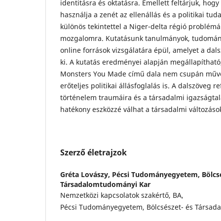
identitásra és oktatásra. Emellett feltárjuk, ho
használja a zenét az ellenállás és a politikai tud
különös tekintettel a Niger-delta régió problém
mozgalomra. Kutatásunk tanulmányok, tudományo
online források vizsgálatára épül, amelyet a da
ki. A kutatás eredményei alapján megállapíthat
Monsters You Made című dala nem csupán művé
erőteljes politikai állásfoglalás is. A dalszöveg ref
történelem traumáira és a társadalmi igazságtal
hatékony eszközzé válhat a társadalmi változás
Szerző életrajzok
Gréta Lovászy,
Pécsi Tudományegyetem, Bölcsé
Társadalomtudományi Kar
Nemzetközi kapcsolatok szakértő, BA,
Pécsi Tudományegyetem, Bölcsészet- és Társad