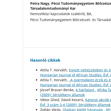
Petra Nagy,
Pécsi Tudományegyetem Bölcsésze
Társadalomtudományi Kar
Nemzetközi kapcsolatok szakértő, BA,
Pécsi Tudományegyetem Bölcsészet- és Társad
Hasonló cikkek
Attila T. Horváth,
Együtt nehézségben és 
Hungarian Journal of African Studies: Évf.
Attila T. Horváth,
„A gyermekeim érzik és 
Hungarian Journal of African Studies: Évf.
József Brauer-Benke,
A hárfalant
,
Afrika T
(2009): Sérülékeny államok
Viktor Glied, Dávid Keserű,
Katonai akciók
Évf. 3 szám 3-4 (2009): Sérülékeny államok
Zoltán Vörös,
Olajban kötött házasság
,
Afr