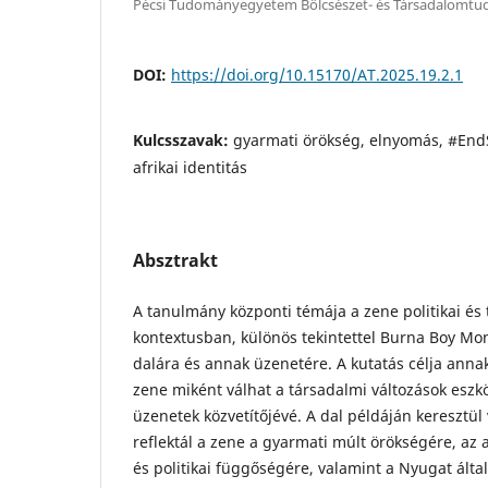
Pécsi Tudományegyetem Bölcsészet- és Társadalomtu
DOI:
https://doi.org/10.15170/AT.2025.19.2.1
Kulcsszavak:
gyarmati örökség, elnyomás, #EndS
afrikai identitás
Absztrakt
A tanulmány központi témája a zene politikai és 
kontextusban, különös tekintettel Burna Boy M
dalára és annak üzenetére. A kutatás célja ann
zene miként válhat a társadalmi változások eszkö
üzenetek közvetítőjévé. A dal példáján keresztül
reflektál a zene a gyarmati múlt örökségére, az 
és politikai függőségére, valamint a Nyugat által 