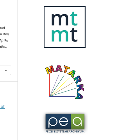
mati
na Boy
Afrika
dies
,
 of