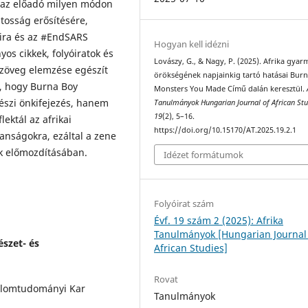
gy az előadó milyen módon
atosság erősítésére,
áira és az #EndSARS
Hogyan kell idézni
s cikkek, folyóiratok és
Lovászy, G., & Nagy, P. (2025). Afrika gyar
lszöveg elemzése egészít
örökségének napjainkig tartó hatásai Bur
ó, hogy Burna Boy
Monsters You Made Című dalán keresztül.
szi önkifejezés, hanem
Tanulmányok Hungarian Journal of African Stu
19
(2), 5–16.
lektál az afrikai
https://doi.org/10.15170/AT.2025.19.2.1
anságokra, ezáltal a zene
ok előmozdításában.
Idézet formátumok
Folyóirat szám
Évf. 19 szám 2 (2025): Afrika
Tanulmányok [Hungarian Journal
szet- és
African Studies]
Rovat
alomtudományi Kar
Tanulmányok