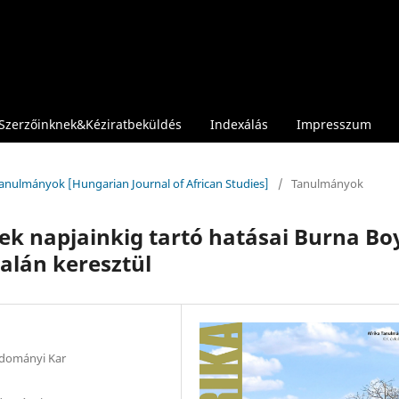
Szerzőinknek&Kéziratbeküldés
Indexálás
Impresszum
 Tanulmányok [Hungarian Journal of African Studies]
/
Tanulmányok
ek napjainkig tartó hatásai Burna Bo
alán keresztül
udományi Kar