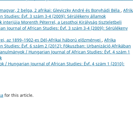
magyar, 2 belga, 2 afrikai: Gleviczky André és Bonyhádi Béla
,
Afrik
n Studies: Évf. 3 szám 3-4 (2009): Sérülékeny államok
interjúja Morenth Péterrel, a Lesothoi Királyság tiszteletbeli
n Journal of African Studies: Évf. 3 szám 3-4 (2009): Sérülékeny
rei, az 1899–1902-es Dél-Afrikai háború előzményei
,
Afrika
n Studies: Évf. 6 szám 2 (2012): Fókuszban: Urbanizáció Afrikában
Tanulmányok / Hungarian Journal of African Studies: Évf. 4 szám 1
k
k / Hungarian Journal of African Studies: Évf. 4 szám 1 (2010):
sa
for this article.