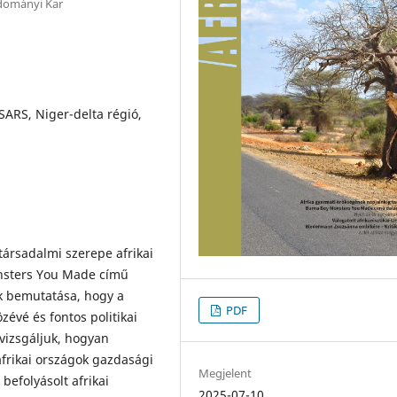
dományi Kar
ARS, Niger-delta régió,
társadalmi szerepe afrikai
onsters You Made című
ak bemutatása, hogy a
PDF
zévé és fontos politikai
 vizsgáljuk, hogyan
afrikai országok gazdasági
Megjelent
befolyásolt afrikai
2025-07-10