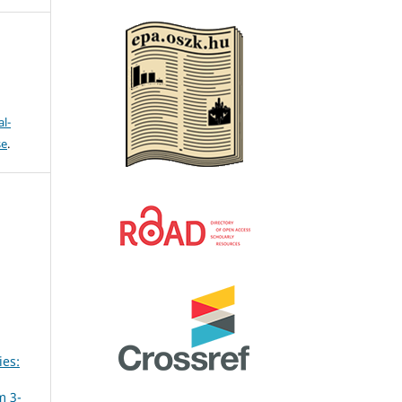
l-
se
.
ies:
m 3-