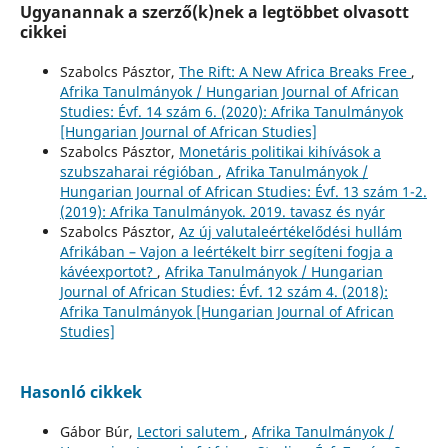
Ugyanannak a szerző(k)nek a legtöbbet olvasott
cikkei
Szabolcs Pásztor,
The Rift: A New Africa Breaks Free
,
Afrika Tanulmányok / Hungarian Journal of African
Studies: Évf. 14 szám 6. (2020): Afrika Tanulmányok
[Hungarian Journal of African Studies]
Szabolcs Pásztor,
Monetáris politikai kihívások a
szubszaharai régióban
,
Afrika Tanulmányok /
Hungarian Journal of African Studies: Évf. 13 szám 1-2.
(2019): Afrika Tanulmányok. 2019. tavasz és nyár
Szabolcs Pásztor,
Az új valutaleértékelődési hullám
Afrikában – Vajon a leértékelt birr segíteni fogja a
kávéexportot?
,
Afrika Tanulmányok / Hungarian
Journal of African Studies: Évf. 12 szám 4. (2018):
Afrika Tanulmányok [Hungarian Journal of African
Studies]
Hasonló cikkek
Gábor Búr,
Lectori salutem
,
Afrika Tanulmányok /