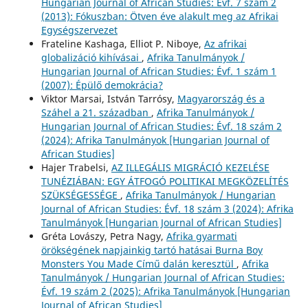
Hungarian Journal of African Studies: Évf. 7 szám 2
(2013): Fókuszban: Ötven éve alakult meg az Afrikai
Egységszervezet
Frateline Kashaga, Elliot P. Niboye,
Az afrikai
globalizáció kihívásai
,
Afrika Tanulmányok /
Hungarian Journal of African Studies: Évf. 1 szám 1
(2007): Épülő demokrácia?
Viktor Marsai, István Tarrósy,
Magyarország és a
Száhel a 21. században
,
Afrika Tanulmányok /
Hungarian Journal of African Studies: Évf. 18 szám 2
(2024): Afrika Tanulmányok [Hungarian Journal of
African Studies]
Hajer Trabelsi,
AZ ILLEGÁLIS MIGRÁCIÓ KEZELÉSE
TUNÉZIÁBAN: EGY ÁTFOGÓ POLITIKAI MEGKÖZELÍTÉS
SZÜKSÉGESSÉGE
,
Afrika Tanulmányok / Hungarian
Journal of African Studies: Évf. 18 szám 3 (2024): Afrika
Tanulmányok [Hungarian Journal of African Studies]
Gréta Lovászy, Petra Nagy,
Afrika gyarmati
örökségének napjainkig tartó hatásai Burna Boy
Monsters You Made Című dalán keresztül
,
Afrika
Tanulmányok / Hungarian Journal of African Studies:
Évf. 19 szám 2 (2025): Afrika Tanulmányok [Hungarian
Journal of African Studies]