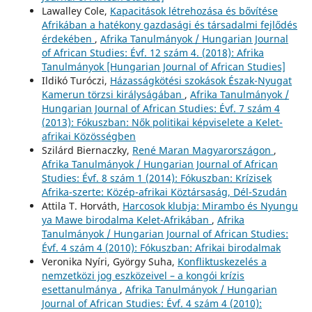
Lawalley Cole,
Kapacitások létrehozása és bővítése
Afrikában a hatékony gazdasági és társadalmi fejlődés
érdekében
,
Afrika Tanulmányok / Hungarian Journal
of African Studies: Évf. 12 szám 4. (2018): Afrika
Tanulmányok [Hungarian Journal of African Studies]
Ildikó Turóczi,
Házasságkötési szokások Észak-Nyugat
Kamerun törzsi királyságában
,
Afrika Tanulmányok /
Hungarian Journal of African Studies: Évf. 7 szám 4
(2013): Fókuszban: Nők politikai képviselete a Kelet-
afrikai Közösségben
Szilárd Biernaczky,
René Maran Magyarországon
,
Afrika Tanulmányok / Hungarian Journal of African
Studies: Évf. 8 szám 1 (2014): Fókuszban: Krízisek
Afrika-szerte: Közép-afrikai Köztársaság, Dél-Szudán
Attila T. Horváth,
Harcosok klubja: Mirambo és Nyungu
ya Mawe birodalma Kelet-Afrikában
,
Afrika
Tanulmányok / Hungarian Journal of African Studies:
Évf. 4 szám 4 (2010): Fókuszban: Afrikai birodalmak
Veronika Nyíri, György Suha,
Konfliktuskezelés a
nemzetközi jog eszközeivel – a kongói krízis
esettanulmánya
,
Afrika Tanulmányok / Hungarian
Journal of African Studies: Évf. 4 szám 4 (2010):