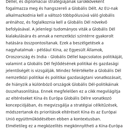
Déllel, és diplomáciai stratégiájának sarokköveként
fogalmazza meg és hangszereli a Globális Délt. Az EU-nak
alkalmazkodnia kell a változó többpólusúvá váló globális
arénához, és foglalkoznia kell a Globális Dél növekvő
befolyásával. A jelenlegi tudományos viták a Globális Dél
kialakulására és annak a nemzetközi színtérre gyakorolt
hatására összpontosítanak. Ezek a beszélgetések a
nagyhatalmak - például Kína, az Egyesült Államok,
Oroszország és India - Globális Déllel kapcsolatos politikáját,
valamint a Globális Dél fejlődésének politikai és gazdasági
jelentőségét is vizsgálják. Mindez felértékelte a Globális Dél
nemzetközi politikai és politikai gazdaságtani vonatkozásait,
de hiányzik a különböző országok Globális Dél-politikáinak
összehasonlítása. Ennek megfelelően ez a cikk megvilágítja
az eltéréseket Kína és Európa Globális Délre vonatkozó
koncepciójában, és megvizsgálja a stratégiai célkitűzések,
módszertanok és prioritások eltéréseit Kína és az Európai
Unió együttműködésében ebben a kontextusban.
Elméletileg ez a megközelítés megkönnyítheti a Kína-Európa