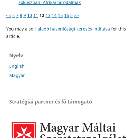
Fókuszban: Afrikai birodalmak
<<
<
7
8
9
10
11
12
13
14
15
16
>
>>
You may also
Haladó hasonlósági keresés indítása
for this
article.
Nyelv
English
Magyar
Stratégiai partner és fő támogató