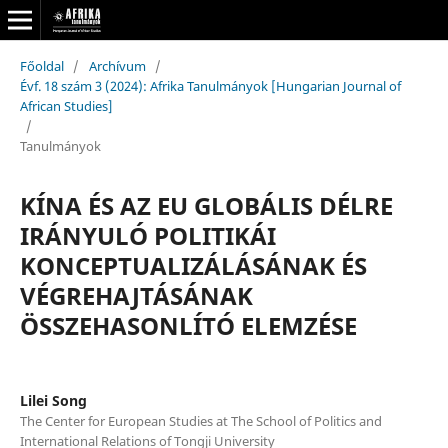
Főoldal
/
Archívum
/
Évf. 18 szám 3 (2024): Afrika Tanulmányok [Hungarian Journal of
African Studies]
/
Tanulmányok
KÍNA ÉS AZ EU GLOBÁLIS DÉLRE
IRÁNYULÓ POLITIKÁI
KONCEPTUALIZÁLÁSÁNAK ÉS
VÉGREHAJTÁSÁNAK
ÖSSZEHASONLÍTÓ ELEMZÉSE
Lilei Song
The Center for European Studies at The School of Politics and
International Relations of Tongji University