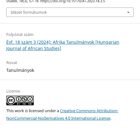
Studies
,
18
(3), 57–78. https://doi.org/10.15170/AT.2023.18.3.5
Idézet formátumok
Folyóirat szám
Évf. 18 szám 3 (2024): Afrika Tanulmányok [Hungarian
Journal of African Studies]
Rovat
Tanulmányok
License
This work is licensed under a
Creative Commons Attribution-
NonCommercial-NoDerivatives 4.0 International License
.