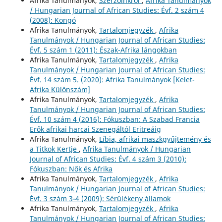
Afrika Tanulmányok,
Szerzőinkről
,
Afrika Tanulmányok
/ Hungarian Journal of African Studies: Évf. 2 szám 4
(2008): Kongó
Afrika Tanulmányok,
Tartalomjegyzék
,
Afrika
Tanulmányok / Hungarian Journal of African Studies:
Évf. 5 szám 1 (2011): Észak-Afrika lángokban
Afrika Tanulmányok,
Tartalomjegyzék
,
Afrika
Tanulmányok / Hungarian Journal of African Studies:
Évf. 14 szám 5. (2020): Afrika Tanulmányok [Kelet-
Afrika Különszám]
Afrika Tanulmányok,
Tartalomjegyzék
,
Afrika
Tanulmányok / Hungarian Journal of African Studies:
Évf. 10 szám 4 (2016): Fókuszban: A Szabad Francia
Erők afrikai harcai Szenegáltól Eritreáig
Afrika Tanulmányok,
Líbia, afrikai maszkgyűjtemény és
a Titkok Kertje
,
Afrika Tanulmányok / Hungarian
Journal of African Studies: Évf. 4 szám 3 (2010):
Fókuszban: Nők és Afrika
Afrika Tanulmányok,
Tartalomjegyzék
,
Afrika
Tanulmányok / Hungarian Journal of African Studies:
Évf. 3 szám 3-4 (2009): Sérülékeny államok
Afrika Tanulmányok,
Tartalomjegyzék
,
Afrika
Tanulmányok / Hungarian Journal of African Studies: