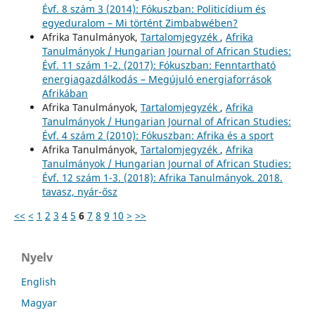
Évf. 8 szám 3 (2014): Fókuszban: Politicídium és
egyeduralom – Mi történt Zimbabwében?
Afrika Tanulmányok,
Tartalomjegyzék
,
Afrika
Tanulmányok / Hungarian Journal of African Studies:
Évf. 11 szám 1-2. (2017): Fókuszban: Fenntartható
energiagazdálkodás – Megújuló energiaforrások
Afrikában
Afrika Tanulmányok,
Tartalomjegyzék
,
Afrika
Tanulmányok / Hungarian Journal of African Studies:
Évf. 4 szám 2 (2010): Fókuszban: Afrika és a sport
Afrika Tanulmányok,
Tartalomjegyzék
,
Afrika
Tanulmányok / Hungarian Journal of African Studies:
Évf. 12 szám 1-3. (2018): Afrika Tanulmányok. 2018.
tavasz, nyár-ősz
<<
<
1
2
3
4
5
6
7
8
9
10
>
>>
Nyelv
English
Magyar