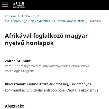
Főoldal
/
Archívum
/
Évf. 1 szám 3 (2007): Fókuszban: EU-Afrika kapcsolatok
/
Kultúra
Afrikával foglalkozó magyar
nyelvű honlapok
Zoltán Grünhut
Pécsi Tudományegyetem, Interdiszciplináris Doktori Iskola,
Politológia Program
Kulcsszavak:
Online Afrika-tudatosság, Tudományos
kommunikáció, Vizuális antropológia, Digitális aktivizmus
Absztrakt