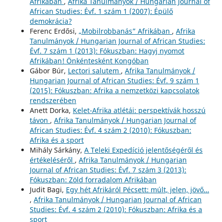
Afrikában
,
Afrika Tanulmányok / Hungarian Journal of
African Studies: Évf. 1 szám 1 (2007): Épülő
demokrácia?
Ferenc Erdősi,
„Mobilrobbanás” Afrikában
,
Afrika
Tanulmányok / Hungarian Journal of African Studies:
Évf. 7 szám 1 (2013): Fókuszban: Hagyj nyomot
Afrikában! Önkéntesként Kongóban
Gábor Búr,
Lectori salutem
,
Afrika Tanulmányok /
Hungarian Journal of African Studies: Évf. 9 szám 1
(2015): Fókuszban: Afrika a nemzetközi kapcsolatok
rendszerében
Anett Dorka,
Kelet-Afrika atlétái: perspektívák hosszú
távon
,
Afrika Tanulmányok / Hungarian Journal of
African Studies: Évf. 4 szám 2 (2010): Fókuszban:
Afrika és a sport
Mihály Sárkány,
A Teleki Expedíció jelentőségéről és
értékeléséről
,
Afrika Tanulmányok / Hungarian
Journal of African Studies: Évf. 7 szám 3 (2013):
Fókuszban: Zöld forradalom Afrikában
Judit Bagi,
Egy hét Afrikáról Pécsett: múlt, jelen, jövő…
,
Afrika Tanulmányok / Hungarian Journal of African
Studies: Évf. 4 szám 2 (2010): Fókuszban: Afrika és a
sport