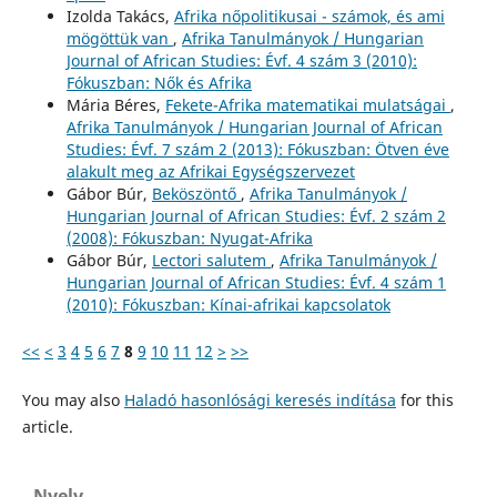
Izolda Takács,
Afrika nőpolitikusai - számok, és ami
mögöttük van
,
Afrika Tanulmányok / Hungarian
Journal of African Studies: Évf. 4 szám 3 (2010):
Fókuszban: Nők és Afrika
Mária Béres,
Fekete-Afrika matematikai mulatságai
,
Afrika Tanulmányok / Hungarian Journal of African
Studies: Évf. 7 szám 2 (2013): Fókuszban: Ötven éve
alakult meg az Afrikai Egységszervezet
Gábor Búr,
Beköszöntő
,
Afrika Tanulmányok /
Hungarian Journal of African Studies: Évf. 2 szám 2
(2008): Fókuszban: Nyugat-Afrika
Gábor Búr,
Lectori salutem
,
Afrika Tanulmányok /
Hungarian Journal of African Studies: Évf. 4 szám 1
(2010): Fókuszban: Kínai-afrikai kapcsolatok
<<
<
3
4
5
6
7
8
9
10
11
12
>
>>
You may also
Haladó hasonlósági keresés indítása
for this
article.
Nyelv