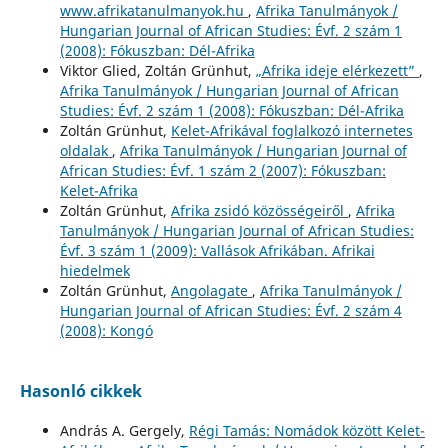
www.afrikatanulmanyok.hu
,
Afrika Tanulmányok /
Hungarian Journal of African Studies: Évf. 2 szám 1
(2008): Fókuszban: Dél-Afrika
Viktor Glied, Zoltán Grünhut,
„Afrika ideje elérkezett”
,
Afrika Tanulmányok / Hungarian Journal of African
Studies: Évf. 2 szám 1 (2008): Fókuszban: Dél-Afrika
Zoltán Grünhut,
Kelet-Afrikával foglalkozó internetes
oldalak
,
Afrika Tanulmányok / Hungarian Journal of
African Studies: Évf. 1 szám 2 (2007): Fókuszban:
Kelet-Afrika
Zoltán Grünhut,
Afrika zsidó közösségeiről
,
Afrika
Tanulmányok / Hungarian Journal of African Studies:
Évf. 3 szám 1 (2009): Vallások Afrikában. Afrikai
hiedelmek
Zoltán Grünhut,
Angolagate
,
Afrika Tanulmányok /
Hungarian Journal of African Studies: Évf. 2 szám 4
(2008): Kongó
Hasonló cikkek
András A. Gergely,
Régi Tamás: Nomádok között Kelet-