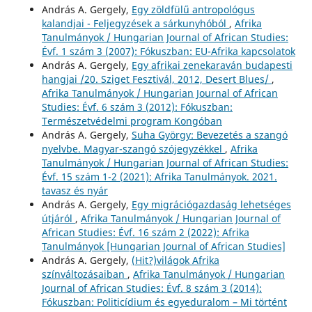
András A. Gergely,
Egy zöldfülű antropológus
kalandjai - Feljegyzések a sárkunyhóból
,
Afrika
Tanulmányok / Hungarian Journal of African Studies:
Évf. 1 szám 3 (2007): Fókuszban: EU-Afrika kapcsolatok
András A. Gergely,
Egy afrikai zenekaraván budapesti
hangjai /20. Sziget Fesztivál, 2012, Desert Blues/
,
Afrika Tanulmányok / Hungarian Journal of African
Studies: Évf. 6 szám 3 (2012): Fókuszban:
Természetvédelmi program Kongóban
András A. Gergely,
Suha György: Bevezetés a szangó
nyelvbe. Magyar-szangó szójegyzékkel
,
Afrika
Tanulmányok / Hungarian Journal of African Studies:
Évf. 15 szám 1-2 (2021): Afrika Tanulmányok. 2021.
tavasz és nyár
András A. Gergely,
Egy migrációgazdaság lehetséges
útjáról
,
Afrika Tanulmányok / Hungarian Journal of
African Studies: Évf. 16 szám 2 (2022): Afrika
Tanulmányok [Hungarian Journal of African Studies]
András A. Gergely,
(Hit?)világok Afrika
színváltozásaiban
,
Afrika Tanulmányok / Hungarian
Journal of African Studies: Évf. 8 szám 3 (2014):
Fókuszban: Politicídium és egyeduralom – Mi történt