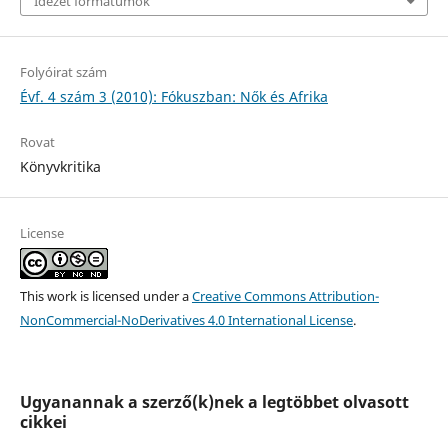
Idézet formátumok
Folyóirat szám
Évf. 4 szám 3 (2010): Fókuszban: Nők és Afrika
Rovat
Könyvkritika
License
This work is licensed under a
Creative Commons Attribution-
NonCommercial-NoDerivatives 4.0 International License
.
Ugyanannak a szerző(k)nek a legtöbbet olvasott
cikkei