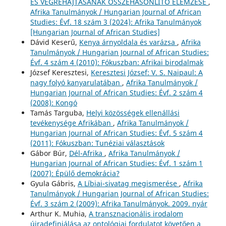
ÉS VÉGREHAJTÁSÁNAK ÖSSZEHASONLÍTÓ ELEMZÉSE
,
Afrika Tanulmányok / Hungarian Journal of African
Studies: Évf. 18 szám 3 (2024): Afrika Tanulmányok
[Hungarian Journal of African Studies]
Dávid Keserű,
Kenya árnyoldala és varázsa
,
Afrika
Tanulmányok / Hungarian Journal of African Studies:
Évf. 4 szám 4 (2010): Fókuszban: Afrikai birodalmak
József Keresztesi,
Keresztesi József: V. S. Naipaul: A
nagy folyó kanyarulatában
,
Afrika Tanulmányok /
Hungarian Journal of African Studies: Évf. 2 szám 4
(2008): Kongó
Tamás Targuba,
Helyi közösségek ellenállási
tevékenysége Afrikában
,
Afrika Tanulmányok /
Hungarian Journal of African Studies: Évf. 5 szám 4
(2011): Fókuszban: Tunéziai választások
Gábor Búr,
Dél-Afrika
,
Afrika Tanulmányok /
Hungarian Journal of African Studies: Évf. 1 szám 1
(2007): Épülő demokrácia?
Gyula Gábris,
A Líbiai-sivatag megismerése
,
Afrika
Tanulmányok / Hungarian Journal of African Studies:
Évf. 3 szám 2 (2009): Afrika Tanulmányok. 2009. nyár
Arthur K. Muhia,
A transznacionális irodalom
újradefiniálása az ontológiai fordulatot követően a