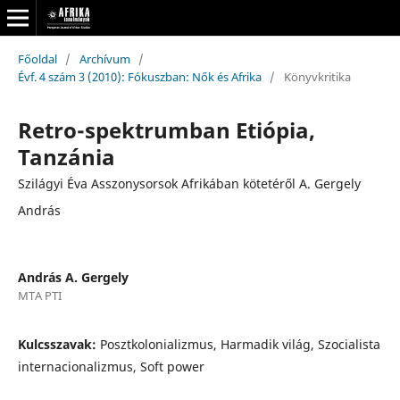
Főoldal
/
Archívum
/
Évf. 4 szám 3 (2010): Fókuszban: Nők és Afrika
/
Könyvkritika
Retro-spektrumban Etiópia,
Tanzánia
Szilágyi Éva Asszonysorsok Afrikában kötetéről A. Gergely
András
András A. Gergely
MTA PTI
Kulcsszavak:
Posztkolonializmus, Harmadik világ, Szocialista
internacionalizmus, Soft power