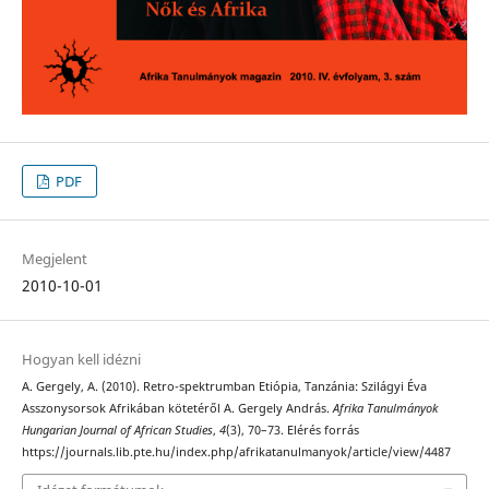
PDF
Megjelent
2010-10-01
Hogyan kell idézni
A. Gergely, A. (2010). Retro-spektrumban Etiópia, Tanzánia: Szilágyi Éva
Asszonysorsok Afrikában kötetéről A. Gergely András.
Afrika Tanulmányok
Hungarian Journal of African Studies
,
4
(3), 70–73. Elérés forrás
https://journals.lib.pte.hu/index.php/afrikatanulmanyok/article/view/4487