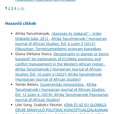
1
2
3
4
>
>>
Hasonló cikkek
Afrika Tanulmányok,
„Nagyság és jóakarat” – Iroko
Díjátadó Gála, 2012
,
Afrika Tanulmányok / Hungarian
Journal of African Studies: Évf. 6 szám 3 (2012):
Fókuszban: Természetvédelmi program Kongóban
Diana Sfetlana Stoica,
Decoloniality in danger or being
boosted? An exploration of ECOWAS positions and
conflict management in the Western African region
,
Afrika Tanulmányok / Hungarian Journal of African
Studies: Évf. 16 szám 3 (2022): Afrika Tanulmányok
[Hungarian Journal of African Studies]
Tamás Balázs,
Szuverenitás megosztása
,
Afrika
Tanulmányok / Hungarian Journal of African Studies:
Évf. 12 szám 4. (2018): Afrika Tanulmányok [Hungarian
Journal of African Studies]
Lilei Song, Szabolcs Pásztor,
KÍNA ÉS AZ EU GLOBÁLIS
DÉLRE IRÁNYULÓ POLITIKÁI KONCEPTUALIZÁLÁSÁNAK