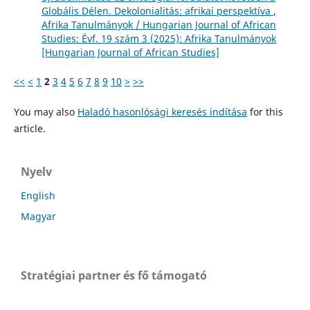
Globális Délen. Dekolonialitás: afrikai perspektíva
,
Afrika Tanulmányok / Hungarian Journal of African
Studies: Évf. 19 szám 3 (2025): Afrika Tanulmányok
[Hungarian Journal of African Studies]
<<
<
1
2
3
4
5
6
7
8
9
10
>
>>
You may also
Haladó hasonlósági keresés indítása
for this
article.
Nyelv
English
Magyar
Stratégiai partner és fő támogató