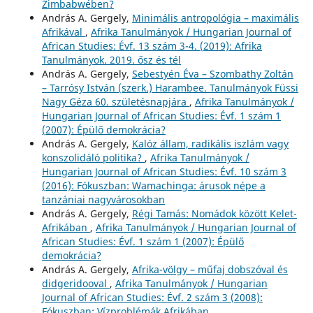
Zimbabwében?
András A. Gergely,
Minimális antropológia – maximális
Afrikával
,
Afrika Tanulmányok / Hungarian Journal of
African Studies: Évf. 13 szám 3-4. (2019): Afrika
Tanulmányok. 2019. ősz és tél
András A. Gergely,
Sebestyén Éva – Szombathy Zoltán
– Tarrósy István (szerk.) Harambee. Tanulmányok Füssi
Nagy Géza 60. születésnapjára
,
Afrika Tanulmányok /
Hungarian Journal of African Studies: Évf. 1 szám 1
(2007): Épülő demokrácia?
András A. Gergely,
Kalóz állam, radikális iszlám vagy
konszolidáló politika?
,
Afrika Tanulmányok /
Hungarian Journal of African Studies: Évf. 10 szám 3
(2016): Fókuszban: Wamachinga: árusok népe a
tanzániai nagyvárosokban
András A. Gergely,
Régi Tamás: Nomádok között Kelet-
Afrikában
,
Afrika Tanulmányok / Hungarian Journal of
African Studies: Évf. 1 szám 1 (2007): Épülő
demokrácia?
András A. Gergely,
Afrika-völgy – műfaj dobszóval és
didgeridooval
,
Afrika Tanulmányok / Hungarian
Journal of African Studies: Évf. 2 szám 3 (2008):
Fókuszban: Vízproblémák Afrikában