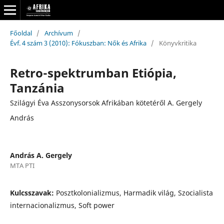
Főoldal
/
Archívum
/
Évf. 4 szám 3 (2010): Fókuszban: Nők és Afrika
/
Könyvkritika
Retro-spektrumban Etiópia,
Tanzánia
Szilágyi Éva Asszonysorsok Afrikában kötetéről A. Gergely
András
András A. Gergely
MTA PTI
Kulcsszavak:
Posztkolonializmus, Harmadik világ, Szocialista
internacionalizmus, Soft power