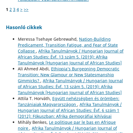
1
2
3
4
>
>>
Hasonló cikkek
Meressa Tsehaye Gebrewahd,
Nation-Building
Predicament, Transition Fatigue, and Fear of State
Collapse
,
Afrika Tanulmányok / Hungarian Journal of
African Studies: Évf. 13 szám 5. (2019): Afrika
Tanulmányok [Hungarian Journal of African Studies]
Ali Ahmed Abdi,
Ethiopia’s Burgeoning Democratic
Transition: New Glamour or New Statesmanship
Gimmicks?
,
Afrika Tanulmányok / Hungarian Journal
of African Studies: Évf. 13 szám 5. (2019): Afrika
Tanulmányok [Hungarian Journal of African Studies]
Attila T. Horváth,
Együtt nehézségben és örömben:
Tanzániaiak Magyarországon
,
Afrika Tanulmányok /
Hungarian Journal of African Studies: Évf. 6 szám 1
(2012): Fókuszban: Afrika demográfiai kihívásai
Mihály Benkes,
Le politique par le bas en Afrique
noire
,
Afrika Tanulmányok / Hungarian Journal of