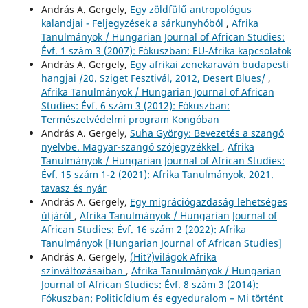
András A. Gergely,
Egy zöldfülű antropológus
kalandjai - Feljegyzések a sárkunyhóból
,
Afrika
Tanulmányok / Hungarian Journal of African Studies:
Évf. 1 szám 3 (2007): Fókuszban: EU-Afrika kapcsolatok
András A. Gergely,
Egy afrikai zenekaraván budapesti
hangjai /20. Sziget Fesztivál, 2012, Desert Blues/
,
Afrika Tanulmányok / Hungarian Journal of African
Studies: Évf. 6 szám 3 (2012): Fókuszban:
Természetvédelmi program Kongóban
András A. Gergely,
Suha György: Bevezetés a szangó
nyelvbe. Magyar-szangó szójegyzékkel
,
Afrika
Tanulmányok / Hungarian Journal of African Studies:
Évf. 15 szám 1-2 (2021): Afrika Tanulmányok. 2021.
tavasz és nyár
András A. Gergely,
Egy migrációgazdaság lehetséges
útjáról
,
Afrika Tanulmányok / Hungarian Journal of
African Studies: Évf. 16 szám 2 (2022): Afrika
Tanulmányok [Hungarian Journal of African Studies]
András A. Gergely,
(Hit?)világok Afrika
színváltozásaiban
,
Afrika Tanulmányok / Hungarian
Journal of African Studies: Évf. 8 szám 3 (2014):
Fókuszban: Politicídium és egyeduralom – Mi történt