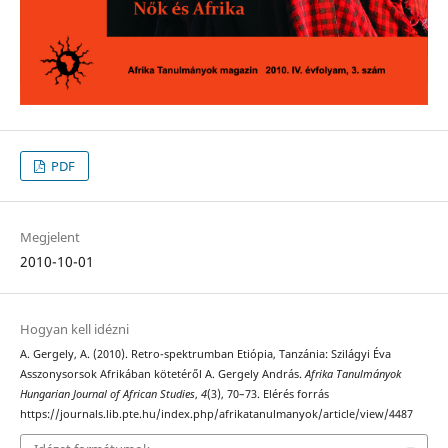
PDF
Megjelent
2010-10-01
Hogyan kell idézni
A. Gergely, A. (2010). Retro-spektrumban Etiópia, Tanzánia: Szilágyi Éva
Asszonysorsok Afrikában kötetéről A. Gergely András.
Afrika Tanulmányok
Hungarian Journal of African Studies
,
4
(3), 70–73. Elérés forrás
https://journals.lib.pte.hu/index.php/afrikatanulmanyok/article/view/4487