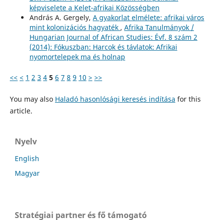
képviselete a Kelet-afrikai Közösségben
András A. Gergely,
A gyakorlat elmélete: afrikai város
mint kolonizációs hagyaték
,
Afrika Tanulmányok /
Hungarian Journal of African Studies: Évf. 8 szám 2
(2014): Fókuszban: Harcok és távlatok: Afrikai
nyomortelepek ma és holnap
<<
<
1
2
3
4
5
6
7
8
9
10
>
>>
You may also
Haladó hasonlósági keresés indítása
for this
article.
Nyelv
English
Magyar
Stratégiai partner és fő támogató