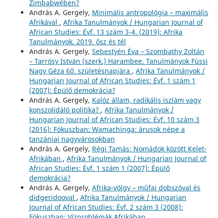
Zimbabwében?
András A. Gergely,
Minimális antropológia – maximális
Afrikával
,
Afrika Tanulmányok / Hungarian Journal of
African Studies: Évf. 13 szám 3-4. (2019): Afrika
Tanulmányok. 2019. ősz és tél
András A. Gergely,
Sebestyén Éva – Szombathy Zoltán
– Tarrósy István (szerk.) Harambee. Tanulmányok Füssi
Nagy Géza 60. születésnapjára
,
Afrika Tanulmányok /
Hungarian Journal of African Studies: Évf. 1 szám 1
(2007): Épülő demokrácia?
András A. Gergely,
Kalóz állam, radikális iszlám vagy
konszolidáló politika?
,
Afrika Tanulmányok /
Hungarian Journal of African Studies: Évf. 10 szám 3
(2016): Fókuszban: Wamachinga: árusok népe a
tanzániai nagyvárosokban
András A. Gergely,
Régi Tamás: Nomádok között Kelet-
Afrikában
,
Afrika Tanulmányok / Hungarian Journal of
African Studies: Évf. 1 szám 1 (2007): Épülő
demokrácia?
András A. Gergely,
Afrika-völgy – műfaj dobszóval és
didgeridooval
,
Afrika Tanulmányok / Hungarian
Journal of African Studies: Évf. 2 szám 3 (2008):
Fókuszban: Vízproblémák Afrikában