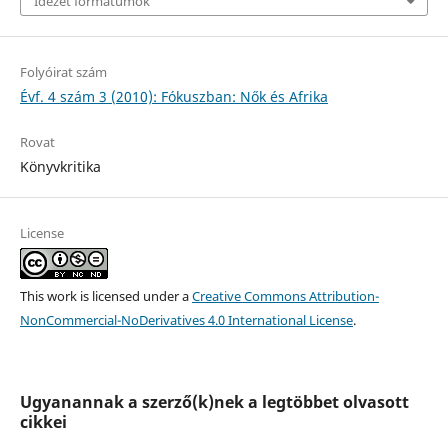
Idézet formátumok
Folyóirat szám
Évf. 4 szám 3 (2010): Fókuszban: Nők és Afrika
Rovat
Könyvkritika
License
This work is licensed under a
Creative Commons Attribution-
NonCommercial-NoDerivatives 4.0 International License
.
Ugyanannak a szerző(k)nek a legtöbbet olvasott
cikkei