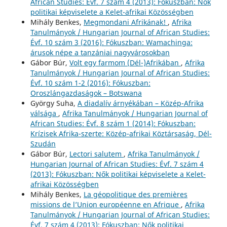
African Studies: Évf. 7 szám 4 (2013): Fókuszban: Nők
politikai képviselete a Kelet-afrikai Közösségben
Mihály Benkes,
Megmondani Afrikának!
,
Afrika
Tanulmányok / Hungarian Journal of African Studies:
Évf. 10 szám 3 (2016): Fókuszban: Wamachinga:
árusok népe a tanzániai nagyvárosokban
Gábor Búr,
Volt egy farmom (Dél-)Afrikában
,
Afrika
Tanulmányok / Hungarian Journal of African Studies:
Évf. 10 szám 1-2 (2016): Fókuszban:
Oroszlángazdaságok – Botswana
György Suha,
A diadalív árnyékában – Közép-Afrika
válsága
,
Afrika Tanulmányok / Hungarian Journal of
African Studies: Évf. 8 szám 1 (2014): Fókuszban:
Krízisek Afrika-szerte: Közép-afrikai Köztársaság, Dél-
Szudán
Gábor Búr,
Lectori salutem
,
Afrika Tanulmányok /
Hungarian Journal of African Studies: Évf. 7 szám 4
(2013): Fókuszban: Nők politikai képviselete a Kelet-
afrikai Közösségben
Mihály Benkes,
La géopolitique des premières
missions de l’Union européenne en Afrique
,
Afrika
Tanulmányok / Hungarian Journal of African Studies:
Évf. 7 szám 4 (2013): Fókuszban: Nők politikai