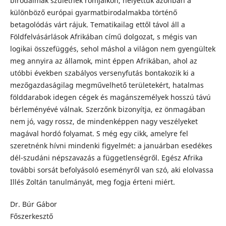
birodalmak születnek romjaikon, helyettük azonban a
különböző európai gyarmatbirodalmakba történő
betagolódás várt rájuk. Tematikailag ettől távol áll a
Földfelvásárlások Afrikában című dolgozat, s mégis van
logikai összefüggés, sehol máshol a világon nem gyengültek
meg annyira az államok, mint éppen Afrikában, ahol az
utóbbi években szabályos versenyfutás bontakozik ki a
mezőgazdaságilag megművelhető területekért, hatalmas
földdarabok idegen cégek és magánszemélyek hosszú távú
bérleményévé válnak. Szerzőnk bizonyítja, ez önmagában
nem jó, vagy rossz, de mindenképpen nagy veszélyeket
magával hordó folyamat. S még egy cikk, amelyre fel
szeretnénk hívni mindenki figyelmét: a januárban esedékes
dél-szudáni népszavazás a függetlenségről. Egész Afrika
további sorsát befolyásoló eseményről van szó, aki elolvassa
Illés Zoltán tanulmányát, meg fogja érteni miért.
Dr. Búr Gábor
Főszerkesztő