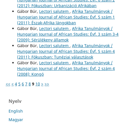
(2012): Fókuszban: Urbanizáció Afrikában
Gábor Búr,
Lectori salutem
,
Afrika Tanulmányok /
Hungarian Journal of African Studies: Évf. 5 szám 1
(2011): Észak-Afrika lángokban
Gábor Búr,
Lectori salutem
,
Afrika Tanulmányok /
Hungarian Journal of African Studies: Évf. 3 szám 3-4
(2009): Sérülékeny államok
Gábor Búr,
Lectori salutem
,
Afrika Tanulmányok /
Hungarian Journal of African Studies: Évf. 5 szám 4
(2011): Fókuszban: Tunéziai választások
Gábor Búr,
Lectori salutem
,
Afrika Tanulmányok /
Hungarian Journal of African Studies: Évf. 2 szám 4
(2008): Kongó
<<
<
4
5
6
7
8
9
10
>
>>
Nyelv
English
Magyar