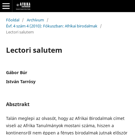
Főoldal
/
Archívum
/
Évf. 4 szám 4 (2010): Fókuszban: Afrikai birodalmak
/
Lectori salutem
Lectori salutem
Gábor Búr
István Tarrósy
Absztrakt
Talán meglepi az olvasót, hogy az Afrikai Birodalmak címet
viseli az Afrika Tanulmányok mostani száma, hiszen a
kontinensről nem éppen a fényes birodalmak jutnak először