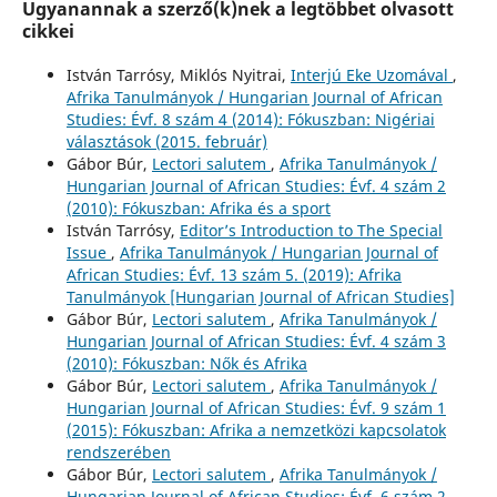
Ugyanannak a szerző(k)nek a legtöbbet olvasott
cikkei
István Tarrósy, Miklós Nyitrai,
Interjú Eke Uzomával
,
Afrika Tanulmányok / Hungarian Journal of African
Studies: Évf. 8 szám 4 (2014): Fókuszban: Nigériai
választások (2015. február)
Gábor Búr,
Lectori salutem
,
Afrika Tanulmányok /
Hungarian Journal of African Studies: Évf. 4 szám 2
(2010): Fókuszban: Afrika és a sport
István Tarrósy,
Editor’s Introduction to The Special
Issue
,
Afrika Tanulmányok / Hungarian Journal of
African Studies: Évf. 13 szám 5. (2019): Afrika
Tanulmányok [Hungarian Journal of African Studies]
Gábor Búr,
Lectori salutem
,
Afrika Tanulmányok /
Hungarian Journal of African Studies: Évf. 4 szám 3
(2010): Fókuszban: Nők és Afrika
Gábor Búr,
Lectori salutem
,
Afrika Tanulmányok /
Hungarian Journal of African Studies: Évf. 9 szám 1
(2015): Fókuszban: Afrika a nemzetközi kapcsolatok
rendszerében
Gábor Búr,
Lectori salutem
,
Afrika Tanulmányok /
Hungarian Journal of African Studies: Évf. 6 szám 2