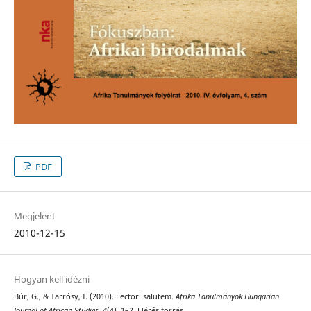
PDF
Megjelent
2010-12-15
Hogyan kell idézni
Búr, G., & Tarrósy, I. (2010). Lectori salutem.
Afrika Tanulmányok Hungarian
Journal of African Studies
,
4
(4), 1–2. Elérés forrás