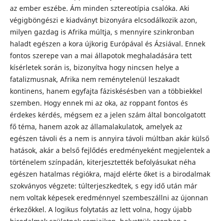
az ember eszébe. Ám minden sztereotípia csalóka. Aki
végigböngészi e kiadványt bizonyára elcsodálkozik azon,
milyen gazdag is Afrika múltja, s mennyire szinkronban
haladt egészen a kora újkorig Európával és Ázsiával. Ennek
fontos szerepe van a mai állapotok meghaladására tett
kísérletek során is, bizonyítva hogy nincsen helye a
fatalizmusnak, Afrika nem reménytelenül leszakadt
kontinens, hanem egyfajta fáziskésésben van a többiekkel
szemben. Hogy ennek mi az oka, az roppant fontos és
érdekes kérdés, mégsem ez a jelen szám által boncolgatott
fő téma, hanem azok az államalakulatok, amelyek az
egészen távoli és a nem is annyira távoli múltban akár külső
hatások, akár a belső fejlődés eredményeként megjelentek a
történelem színpadán, kiterjesztették befolyásukat néha
egészen hatalmas régiókra, majd elérte őket is a birodalmak
szokványos végzete: túlterjeszkedtek, s egy idő után már
nem voltak képesek eredménnyel szembeszállni az újonnan
érkezőkkel. A logikus folytatás az lett volna, hogy újabb