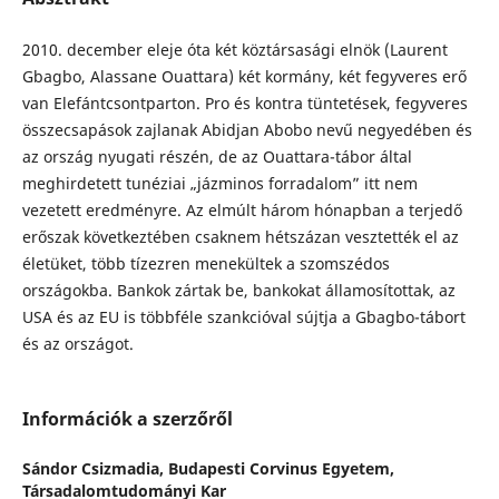
2010. december eleje óta két köztársasági elnök (Laurent
Gbagbo, Alassane Ouattara) két kormány, két fegyveres erő
van Elefántcsontparton. Pro és kontra tüntetések, fegyveres
összecsapások zajlanak Abidjan Abobo nevű negyedében és
az ország nyugati részén, de az Ouattara-tábor által
meghirdetett tunéziai „jázminos forradalom” itt nem
vezetett eredményre. Az elmúlt három hónapban a terjedő
erőszak következtében csaknem hétszázan vesztették el az
életüket, több tízezren menekültek a szomszédos
országokba. Bankok zártak be, bankokat államosítottak, az
USA és az EU is többféle szankcióval sújtja a Gbagbo-tábort
és az országot.
Információk a szerzőről
Sándor Csizmadia,
Budapesti Corvinus Egyetem,
Társadalomtudományi Kar