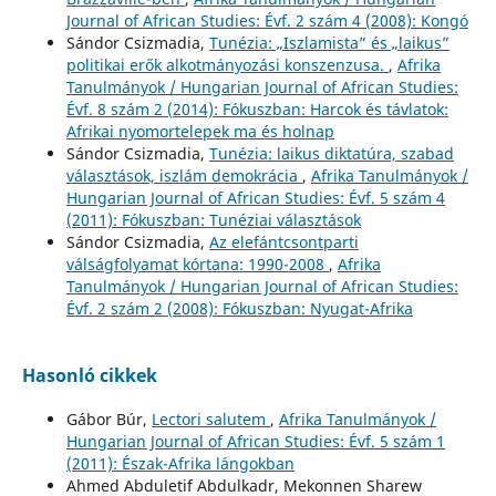
Journal of African Studies: Évf. 2 szám 4 (2008): Kongó
Sándor Csizmadia,
Tunézia: „Iszlamista” és „laikus”
politikai erők alkotmányozási konszenzusa.
,
Afrika
Tanulmányok / Hungarian Journal of African Studies:
Évf. 8 szám 2 (2014): Fókuszban: Harcok és távlatok:
Afrikai nyomortelepek ma és holnap
Sándor Csizmadia,
Tunézia: laikus diktatúra, szabad
választások, iszlám demokrácia
,
Afrika Tanulmányok /
Hungarian Journal of African Studies: Évf. 5 szám 4
(2011): Fókuszban: Tunéziai választások
Sándor Csizmadia,
Az elefántcsontparti
válságfolyamat kórtana: 1990-2008
,
Afrika
Tanulmányok / Hungarian Journal of African Studies:
Évf. 2 szám 2 (2008): Fókuszban: Nyugat-Afrika
Hasonló cikkek
Gábor Búr,
Lectori salutem
,
Afrika Tanulmányok /
Hungarian Journal of African Studies: Évf. 5 szám 1
(2011): Észak-Afrika lángokban
Ahmed Abduletif Abdulkadr, Mekonnen Sharew