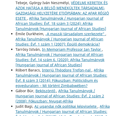
Tebeje, György Iván Neszmélyi,
VÉDELMI KERETEK ÉS
AZOK HATÁSA A BELSŐ MENEKÜLTEK TÁRSADALMI-
GAZDASÁGI HELYZETÉRE ETIÓPIÁBAN: AZ AFAR RÉGIÓ
ESETE
,
Afrika Tanulmányok / Hungarian Journal of
African Studies: Évf. 18 szám 3 (2024): Afrika
Tanulmányok [Hungarian Journal of African Studies]
Émile Durkheim,
„A maszáj társadalom szerkezete”
,
Afrika Tanulmányok / Hungarian Journal of African
Studies: Évf. 1 szám 1 (2007): Épülő demokrácia?
Tarrósy István,
In Memoriam Professor Ian Taylor
,
Afrika Tanulmányok / Hungarian Journal of African
Studies: Évf. 14 szám 6. (2020): Afrika Tanulmányok
[Hungarian Journal of African Studies]
Róbert Baracs,
Interjú Théodore Trefon-nal
,
Afrika
Tanulmányok / Hungarian Journal of African Studies:
Évf. 8 szám 3 (2014): Fókuszban: Politicídium és
egyeduralom – Mi történt Zimbabwében?
Gábor Búr,
Beköszöntő
,
Afrika Tanulmányok /
Hungarian Journal of African Studies: Évf. 2 szám 2
(2008): Fókuszban: Nyugat-Afrika
Judit Bagi,
Az ugandai nők politikai képviselete
,
Afrika
Tanulmányok / Hungarian Journal of African Studies: