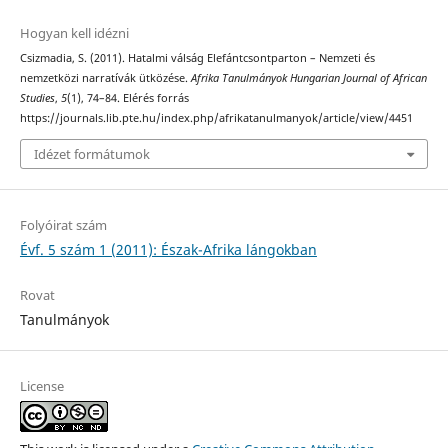
Hogyan kell idézni
Csizmadia, S. (2011). Hatalmi válság Elefántcsontparton – Nemzeti és
nemzetközi narratívák ütközése.
Afrika Tanulmányok Hungarian Journal of African
Studies
,
5
(1), 74–84. Elérés forrás
https://journals.lib.pte.hu/index.php/afrikatanulmanyok/article/view/4451
Idézet formátumok
Folyóirat szám
Évf. 5 szám 1 (2011): Észak-Afrika lángokban
Rovat
Tanulmányok
License