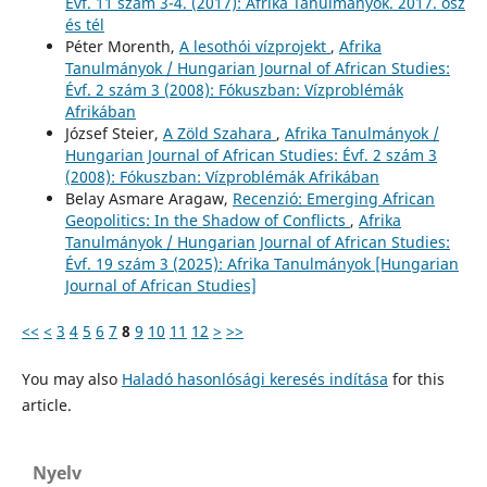
Évf. 11 szám 3-4. (2017): Afrika Tanulmányok. 2017. ősz
és tél
Péter Morenth,
A lesothói vízprojekt
,
Afrika
Tanulmányok / Hungarian Journal of African Studies:
Évf. 2 szám 3 (2008): Fókuszban: Vízproblémák
Afrikában
József Steier,
A Zöld Szahara
,
Afrika Tanulmányok /
Hungarian Journal of African Studies: Évf. 2 szám 3
(2008): Fókuszban: Vízproblémák Afrikában
Belay Asmare Aragaw,
Recenzió: Emerging African
Geopolitics: In the Shadow of Conflicts
,
Afrika
Tanulmányok / Hungarian Journal of African Studies:
Évf. 19 szám 3 (2025): Afrika Tanulmányok [Hungarian
Journal of African Studies]
<<
<
3
4
5
6
7
8
9
10
11
12
>
>>
You may also
Haladó hasonlósági keresés indítása
for this
article.
Nyelv