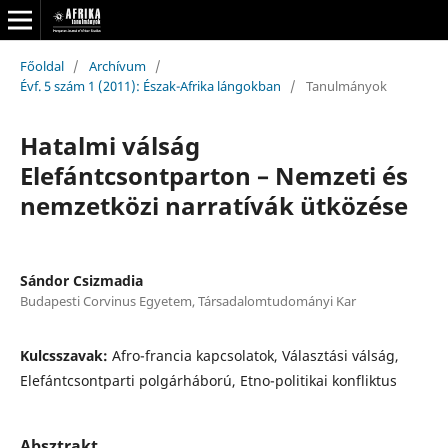
Főoldal
/
Archívum
/
Évf. 5 szám 1 (2011): Észak-Afrika lángokban
/
Tanulmányok
Hatalmi válság
Elefántcsontparton – Nemzeti és
nemzetközi narratívák ütközése
Sándor Csizmadia
Budapesti Corvinus Egyetem, Társadalomtudományi Kar
Kulcsszavak:
Afro-francia kapcsolatok, Választási válság,
Elefántcsontparti polgárháború, Etno-politikai konfliktus
Absztrakt