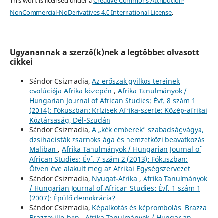
This work is licensed under a
Creative Commons Attribution-
NonCommercial-NoDerivatives 4.0 International License
.
Ugyanannak a szerző(k)nek a legtöbbet olvasott
cikkei
Sándor Csizmadia,
Az erőszak gyilkos tereinek
evolúciója Afrika közepén
,
Afrika Tanulmányok /
Hungarian Journal of African Studies: Évf. 8 szám 1
(2014): Fókuszban: Krízisek Afrika-szerte: Közép-afrikai
Köztársaság, Dél-Szudán
Sándor Csizmadia,
A „kék emberek” szabadságvágya,
dzsihadisták zsarnoks ága és nemzetközi beavatkozás
Maliban
,
Afrika Tanulmányok / Hungarian Journal of
African Studies: Évf. 7 szám 2 (2013): Fókuszban:
Ötven éve alakult meg az Afrikai Egységszervezet
Sándor Csizmadia,
Nyugat-Afrika
,
Afrika Tanulmányok
/ Hungarian Journal of African Studies: Évf. 1 szám 1
(2007): Épülő demokrácia?
Sándor Csizmadia,
Képalkotás és képrombolás: Brazza
Brazzaville-ben
,
Afrika Tanulmányok / Hungarian