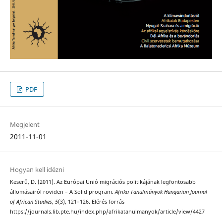
PDF
Megjelent
2011-11-01
Hogyan kell idézni
Keserű, D. (2011). Az Európai Unió migrációs politikájának legfontosabb
állomásairól röviden – A Solid program.
Afrika Tanulmányok Hungarian Journal
of African Studies
,
5
(3), 121–126. Elérés forrás
https://journals.lib.pte.hu/index.php/afrikatanulmanyok/article/view/4427