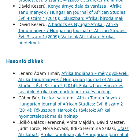
Dávid Keserű,
Kenya árnyoldala és varázsa
,
Afrika
Tanulmányok / Hungarian Journal of African Studies:
Évf. 4 szám 4 (2010): Fókuszban: Afrikai birodalmak
Dávid Keserű,
A háddzs és Nyugat-Afrika
,
Afrika
Tanulmányok / Hungarian Journal of African Studies:
Évf. 3 szám 1 (2009): Vallások Afrikában. Afrikai
hiedelmek
Hasonló cikkek
Lénárd Ádám Timár,
Afrika Indiában – mély gyökerek
,
Afrika Tanulmányok / Hungarian Journal of African
Studies: Évf. 8 szám 2 (2014): Fókuszban: Harcok és
távlatok: Afrikai nyomortelepek ma és holnap
Gábor Búr,
Lectori salutem
,
Afrika Tanulmányok /
Hungarian Journal of African Studies: Évf. 8 szám 2
(2014): Fókuszban: Harcok és távlatok: Afrikai
nyomortelepek ma és holnap
Ildikó Balázs Ferencné, Anita Majdán, Dávid Mester,
Judit Török, Nóra Kovács, Ildikó Hermina Szilasi,
Utazz
Afrikába!
,
Afrika Tanulmányok / Hungarian Journal of