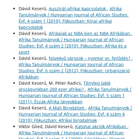
Dávid Keserű,
Ausztrál-afrikai kapcsolatok
,
Afrika
Tanulmányok / Hungarian Journal of African Studies:
Évf. 4 szám 1 (2010): Fókuszban: Kínai-afrikai
kapcsolatok
Dávid Keserű,
Afrikaiak az NBA-ben az NBA Afrikában
,
Afrika Tanulmányok / Hungarian Journal of African
Studies: Évf. 4 szám 2 (2010): Fókuszban: Afrika és a
sport
Dávid Keserű,
Növekvő városok – nyomor vs. fejlődés?
,
Afrika Tanulmányok / Hungarian Journal of African
Studies: Évf. 6 szám 2 (2012): Fókuszban: Urbanizáció
Afrikában
Dávid Keserű, M. Péter Radics,
Tényleg lakik
országunkban 200 ezer afrikai?
,
Afrika Tanulmányok /
Hungarian Journal of African Studies: Évf. 5 szám 1
(2011): Észak-Afrika lángokban
Dávid Keserű,
A Mali Birodalom
,
Afrika Tanulmányok /
Hungarian Journal of African Studies: Évf. 4 szám 4
(2010): Fókuszban: Afrikai birodalmak
Viktor Glied, Dávid Keserű,
Katonai akciók Afrikában
,
Afrika Tanulmányok / Hungarian Journal of African
Studies: Évf. 3 szám 3-4 (2009): Sérülékeny államok