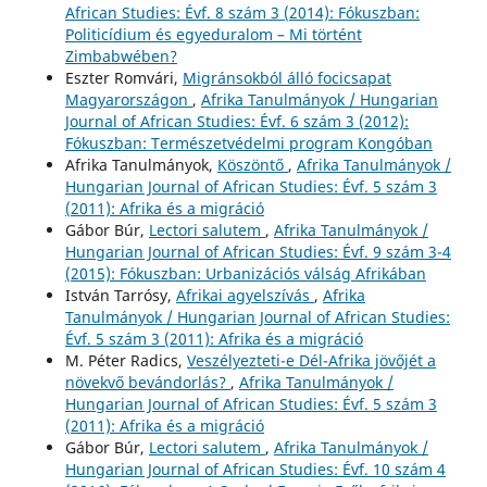
African Studies: Évf. 8 szám 3 (2014): Fókuszban:
Politicídium és egyeduralom – Mi történt
Zimbabwében?
Eszter Romvári,
Migránsokból álló focicsapat
Magyarországon
,
Afrika Tanulmányok / Hungarian
Journal of African Studies: Évf. 6 szám 3 (2012):
Fókuszban: Természetvédelmi program Kongóban
Afrika Tanulmányok,
Köszöntő
,
Afrika Tanulmányok /
Hungarian Journal of African Studies: Évf. 5 szám 3
(2011): Afrika és a migráció
Gábor Búr,
Lectori salutem
,
Afrika Tanulmányok /
Hungarian Journal of African Studies: Évf. 9 szám 3-4
(2015): Fókuszban: Urbanizációs válság Afrikában
István Tarrósy,
Afrikai agyelszívás
,
Afrika
Tanulmányok / Hungarian Journal of African Studies:
Évf. 5 szám 3 (2011): Afrika és a migráció
M. Péter Radics,
Veszélyezteti-e Dél-Afrika jövőjét a
növekvő bevándorlás?
,
Afrika Tanulmányok /
Hungarian Journal of African Studies: Évf. 5 szám 3
(2011): Afrika és a migráció
Gábor Búr,
Lectori salutem
,
Afrika Tanulmányok /
Hungarian Journal of African Studies: Évf. 10 szám 4