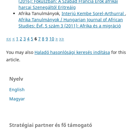
(2016): Fókuszban: A Szabad Francia Erők afrikai
harcai Szenegáltól Eritreáig
Afrika Tanulmányok,
Interjú Kembe Sorel-Arthurral
,
Afrika Tanulmányok / Hungarian Journal of African
Studies: Évf. 5 szám 3 (2011): Afrika és a migráció
<<
<
1
2
3
4
5
6
7
8
9
10
>
>>
You may also
Haladó hasonlósági keresés indítása
for this
article.
Nyelv
English
Magyar
Stratégiai partner és fő támogató