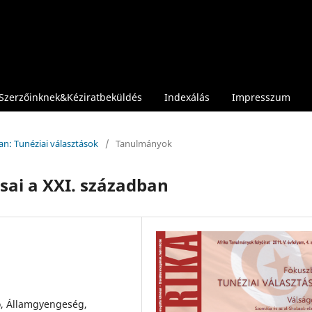
Szerzőinknek&Kéziratbeküldés
Indexálás
Impresszum
an: Tunéziai választások
/
Tanulmányok
ásai a XXI. században
ó, Államgyengeség,