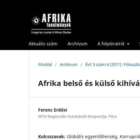
Aktuális szám
Archívum
A folyóiratról
Főoldal
/
Archívum
/
Évf. 5 szám 4 (2011): Fókuszb
Afrika belső és külső kihív
Ferenc Erdősi
MTA Regionális Kutatások Központja, Pécs
Kulcsszavak:
Globális egyenlőtlenség, Korrupci