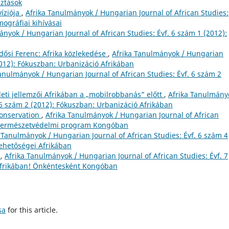
sztások
víziója
,
Afrika Tanulmányok / Hungarian Journal of African Studies:
mográfiai kihívásai
ányok / Hungarian Journal of African Studies: Évf. 6 szám 1 (2012):
dősi Ferenc: Afrika közlekedése
,
Afrika Tanulmányok / Hungarian
(2012): Fókuszban: Urbanizáció Afrikában
anulmányok / Hungarian Journal of African Studies: Évf. 6 szám 2
ületi jellemzői Afrikában a „mobilrobbanás” előtt
,
Afrika Tanulmány
 6 szám 2 (2012): Fókuszban: Urbanizáció Afrikában
Conservation
,
Afrika Tanulmányok / Hungarian Journal of African
n: Természetvédelmi program Kongóban
 Tanulmányok / Hungarian Journal of African Studies: Évf. 6 szám 4
lehetőségei Afrikában
n
,
Afrika Tanulmányok / Hungarian Journal of African Studies: Évf. 7
Afrikában! Önkéntesként Kongóban
sa
for this article.