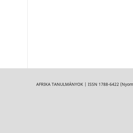
AFRIKA TANULMÁNYOK | ISSN 1788-6422 (Nyomtat