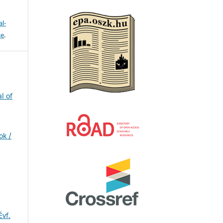
l-
se
.
l of
ok /
Évf.