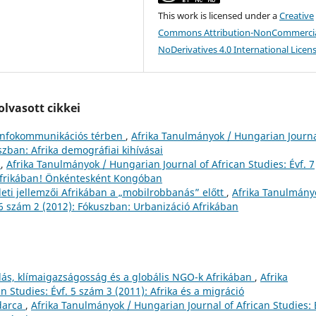
This work is licensed under a
Creative
Commons Attribution-NonCommercia
NoDerivatives 4.0 International Licen
lvasott cikkei
i-infokommunikációs térben
,
Afrika Tanulmányok / Hungarian Journa
szban: Afrika demográfiai kihívásai
n
,
Afrika Tanulmányok / Hungarian Journal of African Studies: Évf. 7
Afrikában! Önkéntesként Kongóban
ületi jellemzői Afrikában a „mobilrobbanás” előtt
,
Afrika Tanulmány
 6 szám 2 (2012): Fókuszban: Urbanizáció Afrikában
ás, klímaigazságosság és a globális NGO-k Afrikában
,
Afrika
 Studies: Évf. 5 szám 3 (2011): Afrika és a migráció
darca
,
Afrika Tanulmányok / Hungarian Journal of African Studies: 