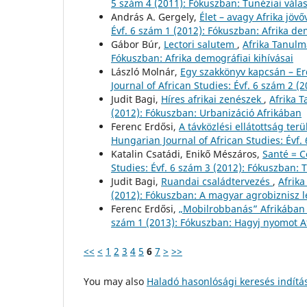
5 szám 4 (2011): Fókuszban: Tunéziai vála
András A. Gergely,
Élet – avagy Afrika jövő
Évf. 6 szám 1 (2012): Fókuszban: Afrika de
Gábor Búr,
Lectori salutem
,
Afrika Tanulm
Fókuszban: Afrika demográfiai kihívásai
László Molnár,
Egy szakkönyv kapcsán – Er
Journal of African Studies: Évf. 6 szám 2 
Judit Bagi,
Híres afrikai zenészek
,
Afrika T
(2012): Fókuszban: Urbanizáció Afrikában
Ferenc Erdősi,
A távközlési ellátottság ter
Hungarian Journal of African Studies: Évf.
Katalin Csatádi, Enikő Mészáros,
Santé = 
Studies: Évf. 6 szám 3 (2012): Fókuszba
Judit Bagi,
Ruandai családtervezés
,
Afrika
(2012): Fókuszban: A magyar agrobiznisz 
Ferenc Erdősi,
„Mobilrobbanás” Afrikába
szám 1 (2013): Fókuszban: Hagyj nyomot 
<<
<
1
2
3
4
5
6
7
>
>>
You may also
Haladó hasonlósági keresés indítá