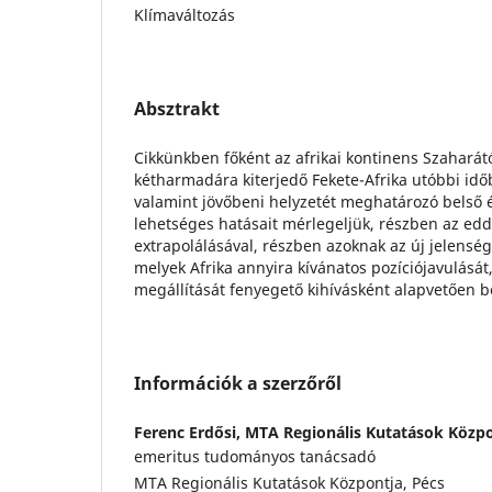
Klímaváltozás
Absztrakt
Cikkünkben főként az afrikai kontinens Szaharátó
kétharmadára kiterjedő Fekete-Afrika utóbbi időb
valamint jövőbeni helyzetét meghatározó belső 
lehetséges hatásait mérlegeljük, részben az edd
extrapolálásával, részben azoknak az új jelenség
melyek Afrika annyira kívánatos pozíciójavulásá
megállítását fenyegető kihívásként alapvetően b
Információk a szerzőről
Ferenc Erdősi,
MTA Regionális Kutatások Közpo
emeritus tudományos tanácsadó
MTA Regionális Kutatások Központja, Pécs