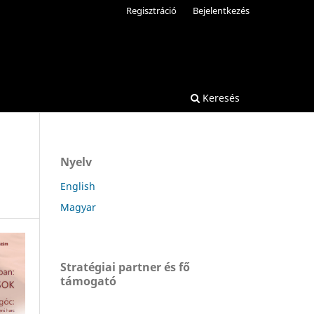
Regisztráció
Bejelentkezés
Keresés
Nyelv
English
Magyar
Stratégiai partner és fő
támogató