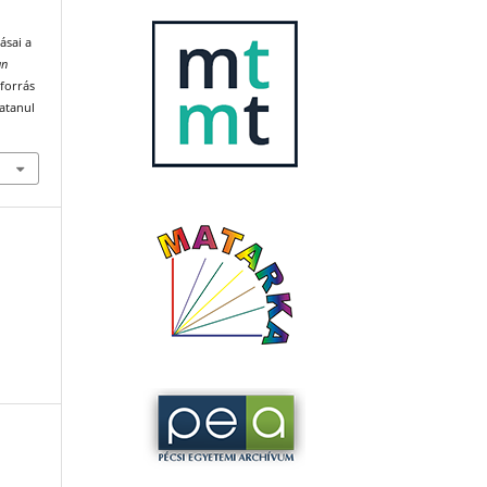
ásai a
an
 forrás
katanul