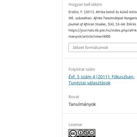
Hogyan kell idézni
Erdősi, F. (2011). Afrika belső és külső kihív
XXI. században.
Afrika Tanulmányok Hungari
Journal of African Studies
,
5
(4), 53–64. Elérés
https://journals.lib.pte.hu/index.php/afri
manyok/article/view/4400
Idézet formátumok
Folyóirat szám
Évf. 5 szám 4 (2011): Fókuszban:
Tunéziai választások
Rovat
Tanulmányok
License