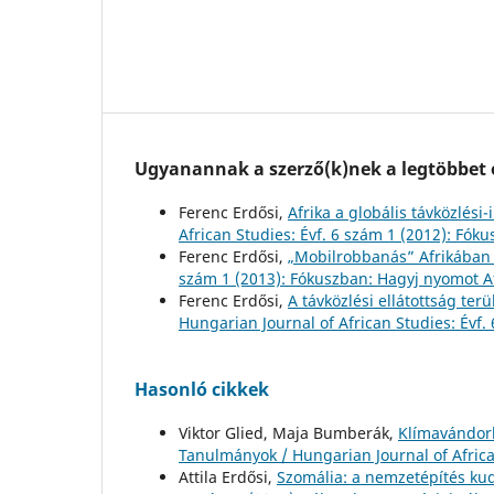
Ugyanannak a szerző(k)nek a legtöbbet o
Ferenc Erdősi,
Afrika a globális távközlés
African Studies: Évf. 6 szám 1 (2012): Fóku
Ferenc Erdősi,
„Mobilrobbanás” Afrikába
szám 1 (2013): Fókuszban: Hagyj nyomot 
Ferenc Erdősi,
A távközlési ellátottság ter
Hungarian Journal of African Studies: Évf.
Hasonló cikkek
Viktor Glied, Maja Bumberák,
Klímavándorl
Tanulmányok / Hungarian Journal of African
Attila Erdősi,
Szomália: a nemzetépítés ku