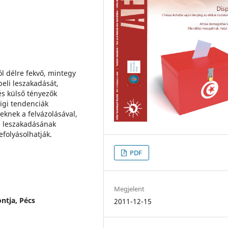
l délre fekvő, mintegy
eli leszakadását,
és külső tényezők
igi tendenciák
eknek a felvázolásával,
t, leszakadásának
efolyásolhatják.
PDF
Megjelent
ntja, Pécs
2011-12-15